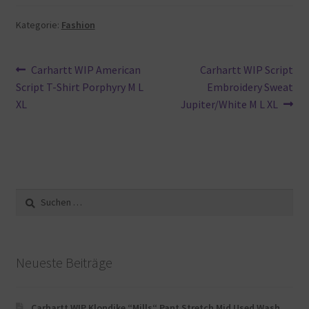
Kategorie:
Fashion
Beitragsnavigation
Vorheriger
Nächster
Carhartt WIP American
Carhartt WIP Script
Beitrag:
Beitrag:
Script T-Shirt Porphyry M L
Embroidery Sweat
XL
Jupiter/White M L XL
Suche
nach:
Neueste Beiträge
Carhartt WIP Klondike “Mills“ Pant Stretch Mid Used Wash