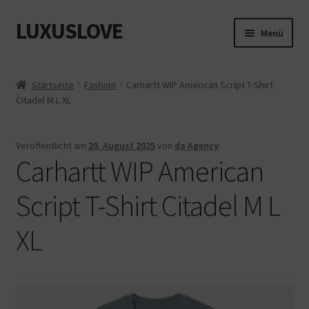
LUXUSLOVE
Zur
Zum
Menü
Navigation
Inhalt
springen
springen
Start
Startseite
Fashion
Carhartt WIP American Script T-Shirt
Citadel M L XL
Cookie-Richtlinie (EU)
Datenschutz
Veröffentlicht am
29. August 2025
von
da Agency
Carhartt WIP American
Impressum
Script T-Shirt Citadel M L
Kasse
XL
Mein Konto
Shop