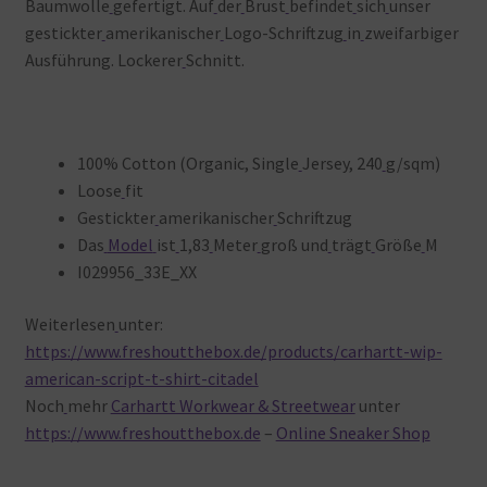
Baumwolle
gefertigt. Auf
der
Brust
befindet
sich
unser
gestickter
amerikanischer
Logo-Schriftzug
in
zweifarbiger
Ausführung. Lockerer
Schnitt.
100% Cotton (Organic, Single
Jersey, 240
g/sqm)
Loose
fit
Gestickter
amerikanischer
Schriftzug
Das
Model
ist
1,83
Meter
groß und
trägt
Größe
M
I029956_33E_XX
Weiterlesen
unter:
https://www.freshoutthebox.de/products/carhartt-wip-
american-script-t-shirt-citadel
Noch
mehr
Carhartt Workwear & Streetwear
unter
https://www.freshoutthebox.de
–
Online Sneaker Shop