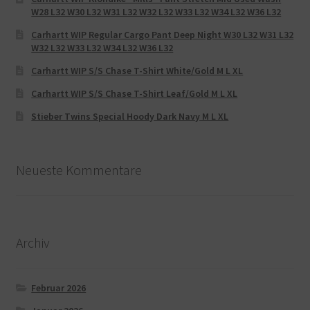
W28 L32 W30 L32 W31 L32 W32 L32 W33 L32 W34 L32 W36 L32
Carhartt WIP Regular Cargo Pant Deep Night W30 L32 W31 L32
W32 L32 W33 L32 W34 L32 W36 L32
Carhartt WIP S/S Chase T-Shirt White/Gold M L XL
Carhartt WIP S/S Chase T-Shirt Leaf/Gold M L XL
Stieber Twins Special Hoody Dark Navy M L XL
Neueste Kommentare
Archiv
Februar 2026