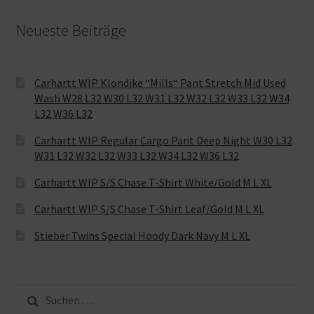
Neueste Beiträge
Carhartt WIP Klondike “Mills“ Pant Stretch Mid Used
Wash W28 L32 W30 L32 W31 L32 W32 L32 W33 L32 W34
L32 W36 L32
Carhartt WIP Regular Cargo Pant Deep Night W30 L32
W31 L32 W32 L32 W33 L32 W34 L32 W36 L32
Carhartt WIP S/S Chase T-Shirt White/Gold M L XL
Carhartt WIP S/S Chase T-Shirt Leaf/Gold M L XL
Stieber Twins Special Hoody Dark Navy M L XL
Suche
nach: