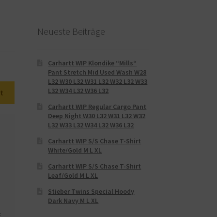
Neueste Beiträge
Carhartt WIP Klondike “Mills“
Pant Stretch Mid Used Wash W28
L32 W30 L32 W31 L32 W32 L32 W33
L32 W34 L32 W36 L32
t
Carhartt WIP Regular Cargo Pant
Deep Night W30 L32 W31 L32 W32
L32 W33 L32 W34 L32 W36 L32
Carhartt WIP S/S Chase T-Shirt
White/Gold M L XL
Carhartt WIP S/S Chase T-Shirt
Leaf/Gold M L XL
Stieber Twins Special Hoody
Dark Navy M L XL
,