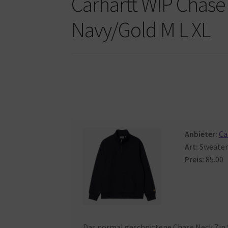
Carhartt WIP Chase
Navy/Gold M L XL
Anbieter:
Ca
Art:
Sweater
Preis:
85.00
Das
normal
geschnittene
Chase
Neck
Zip