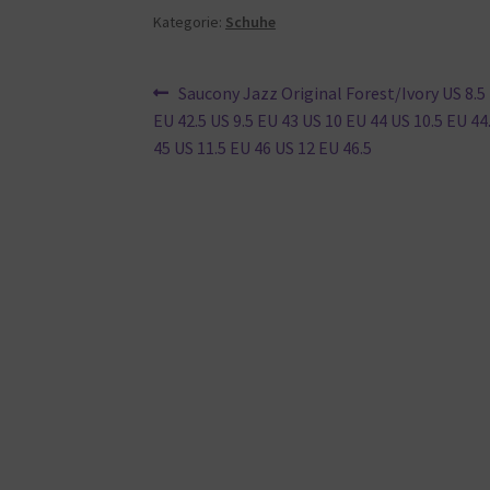
Kategorie:
Schuhe
Beitragsnavigation
Vorheriger
Saucony Jazz Original Forest/Ivory US 8.5
Beitrag:
EU 42.5 US 9.5 EU 43 US 10 EU 44 US 10.5 EU 44
45 US 11.5 EU 46 US 12 EU 46.5