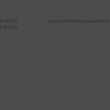
Nächster
 EU 42 US 9
Carhartt WIP Wiptopia Sweat Wall M
Beitrag:
.5 US 11 EU