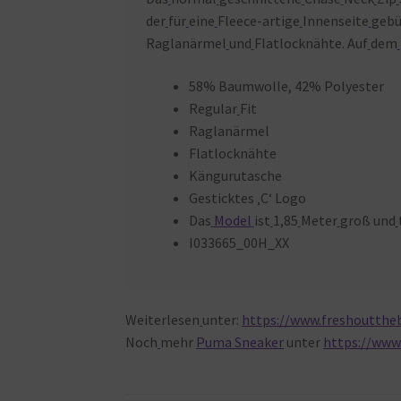
der
für
eine
Fleece-artige
Innenseite
gebü
Raglanärmel
und
Flatlocknähte. Auf
dem
58% Baumwolle, 42% Polyester
Regular
Fit
Raglanärmel
Flatlocknähte
Kängurutasche
Gesticktes ‚C‘ Logo
Das
Model
ist
1,85
Meter
groß und
I033665_00H_XX
Weiterlesen
unter:
https://www.freshouttheb
Noch
mehr
Puma Sneaker
unter
https://www