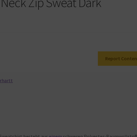
 Neck Zip Sweat Dark
Report Conten
rhartt
Sweatshirt
besteht
aus
einem
schweren
Polyester-Baumwollstoff