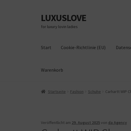
LUXUSLOVE
Zur
Zum
Navigation
Inhalt
for luxury lovin ladies
springen
springen
Start
Cookie-Richtlinie (EU)
Datens
Warenkorb
Start
Cookie-Richtlinie (EU)
Datenschutz
Im
Startseite
Fashion
Schuhe
Carhartt WIP C
Veröffentlicht am
29. August 2025
von
da Agency