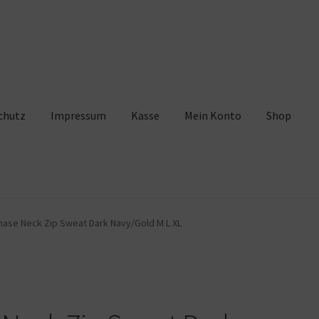
chutz
Impressum
Kasse
Mein Konto
Shop
pressum
Kasse
Mein Konto
Shop
Warenkorb
hase Neck Zip Sweat Dark Navy/Gold M L XL