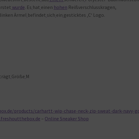
rstet
wurde
. Es
hat
einen
hohen
Reißverschlusskragen,
linken Ärmel
befindet
sich
ein
gesticktes ‚C‘ Logo.
trägt
Größe
M
ox.de/products/carhartt-wip-chase-neck-zip-sweat-dark-navy-g
.freshoutthebox.de
–
Online Sneaker Shop