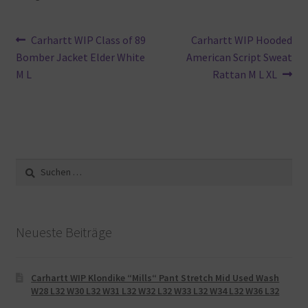
Beitragsnavigation
Vorheriger
Nächster
Carhartt WIP Class of 89
Carhartt WIP Hooded
Beitrag:
Beitrag:
Bomber Jacket Elder White
American Script Sweat
M L
Rattan M L XL
Suche
nach:
Neueste Beiträge
Carhartt WIP Klondike “Mills“ Pant Stretch Mid Used Wash
W28 L32 W30 L32 W31 L32 W32 L32 W33 L32 W34 L32 W36 L32