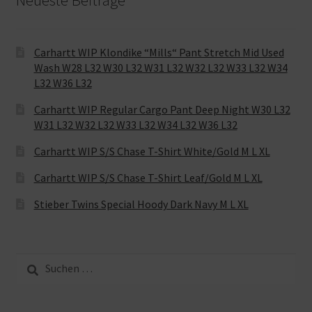
Neueste Beiträge
Carhartt WIP Klondike “Mills“ Pant Stretch Mid Used
Wash W28 L32 W30 L32 W31 L32 W32 L32 W33 L32 W34
L32 W36 L32
Carhartt WIP Regular Cargo Pant Deep Night W30 L32
W31 L32 W32 L32 W33 L32 W34 L32 W36 L32
Carhartt WIP S/S Chase T-Shirt White/Gold M L XL
Carhartt WIP S/S Chase T-Shirt Leaf/Gold M L XL
Stieber Twins Special Hoody Dark Navy M L XL
Suche
nach: