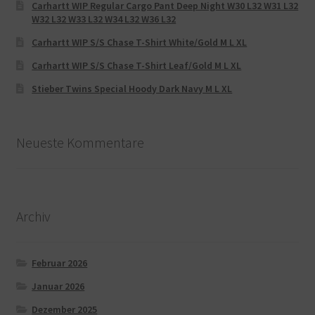
Carhartt WIP Regular Cargo Pant Deep Night W30 L32 W31 L32
W32 L32 W33 L32 W34 L32 W36 L32
Carhartt WIP S/S Chase T-Shirt White/Gold M L XL
Carhartt WIP S/S Chase T-Shirt Leaf/Gold M L XL
Stieber Twins Special Hoody Dark Navy M L XL
Neueste Kommentare
Archiv
Februar 2026
Januar 2026
Dezember 2025