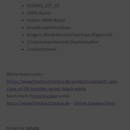
I032993_22T_XX
100% Nylon
Futter: 100% Nylon
Druckknopfverschluss
Kragen, Bündchen
und
Saum
aus
Rippstrick
2
Leistentaschen
mit
Druckknöpfen
Grafikstickerei
Weiterlesen
unter:
https://www.freshoutthebox.de/products/carhartt-wip-
class-of-89-bomber-jacket-black-white
Noch
mehr
Puma Sneaker
unter
https://www.freshoutthebox.de
–
Online Sneaker Shop
Kategorie:
Schuhe