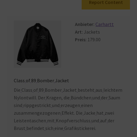
Report Content
Warenkorb
Anbieter:
Carhartt
Art:
Jackets
Preis:
179.00
Class
of
89
Bomber
Jacket
Die
Class
of
89
Bomber
Jacket
besteht
aus
leichtem
Nylontwill. Der
Kragen, die
Bündchen
und
der
Saum
sind
rippgestrickt
und
erzeugen
einen
zusammengezogenen
Effekt. Die
Jacke
hat
zwei
Leistentaschen
mit
Knopfverschluss
und
auf
der
Brust
befindet
sich
eine
Grafikstickerei.