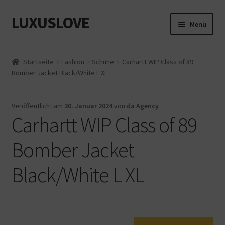
LUXUSLOVE
Zur
Zum
Menü
Navigation
Inhalt
springen
springen
Start
Startseite
Fashion
Schuhe
Carhartt WIP Class of 89
Bomber Jacket Black/White L XL
Cookie-Richtlinie (EU)
Datenschutz
Veröffentlicht am
30. Januar 2024
von
da Agency
Carhartt WIP Class of 89
Impressum
Bomber Jacket
Kasse
Black/White L XL
Mein Konto
Shop