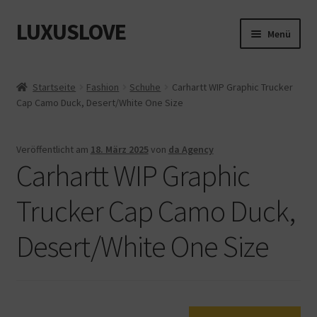
LUXUSLOVE
Zur
Zum
Menü
Navigation
Inhalt
springen
springen
Start
Startseite
Fashion
Schuhe
Carhartt WIP Graphic Trucker
Cap Camo Duck, Desert/White One Size
Cookie-Richtlinie (EU)
Datenschutz
Veröffentlicht am
18. März 2025
von
da Agency
Carhartt WIP Graphic
Impressum
Trucker Cap Camo Duck,
Kasse
Desert/White One Size
Mein Konto
Shop