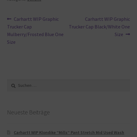
Beitragsnavigation
Vorheriger
Nächster
Carhartt WIP Graphic
Carhartt WIP Graphic
Beitrag:
Beitrag:
Trucker Cap
Trucker Cap Black/White One
Mulberry/Frosted Blue One
Size
Size
Suche
nach:
Neueste Beiträge
Carhartt WIP Klondike “Mills“ Pant Stretch Mid Used Wash