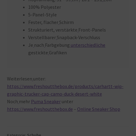
100% Polyester
5-Panel-Style
Fester, flacher
Schirm
Strukturiert, verstärkte
Front-Panels
Verstellbarer
Snapback-Verschluss
Je
nach
Farbgebung
unterschiedliche
gestickte
Grafiken
Weiterlesen
unter:
https://www.freshoutthebox.de/products/carhartt-wip-
graphic-trucker-cap-camo-duck-desert-white
Noch
mehr
Puma Sneaker
unter
https://www.freshoutthebox.de
–
Online Sneaker Shop
Kategorie:
Schuhe