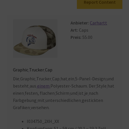
Report Content
Warenkorb
Anbieter:
Carhartt
Art:
Caps
Preis:
55.00
Graphic
Trucker
Cap
Die
Graphic
Trucker
Cap
hat
ein
5-Panel-Design
und
besteht
aus
einem
Polyester-Schaum. Der
Style
hat
einen
festen, flachen
Schirm
und
ist
je
nach
Farbgebung
mit
unterschiedlichen
gestickten
Grafiken
versehen.
I034750_2XH_XX
Kopfumfang: 51 – 59
cm / 20.1 – 23.2
Zoll