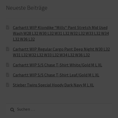
Neueste Beiträge
Carhartt WIP Klondike “Mills“ Pant Stretch Mid Used
Wash W28 L32 W30 L32 W31 L32 W32 L32 W33 L32 W34
L32 W36 L32
Carhartt WIP Regular Cargo Pant Deep Night W30 L32
W31 L32 W32 L32 W33 L32 W34 L32 W36 L32
Carhartt WIP S/S Chase T-Shirt White/Gold M L XL
Carhartt WIP S/S Chase T-Shirt Leaf/Gold M L XL
Stieber Twins Special Hoody Dark Navy M L XL
Suche
nach: