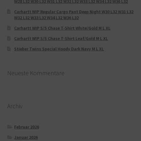
W28 L32 W30 L32 W31 L32 W32 L32 W33 L32 W34 L32 W36 L32
Carhartt WIP Regular Cargo Pant Deep Night W30 L32 W31 L32
W32 L32 W33 L32 W34 L32 W36 L32
Carhartt WIP S/S Chase T-Shirt White/Gold M L XL
Carhartt WIP S/S Chase T-Shirt Leaf/Gold M L XL
Stieber Twins Special Hoody Dark Navy M L XL
Neueste Kommentare
Archiv
Februar 2026
Januar 2026