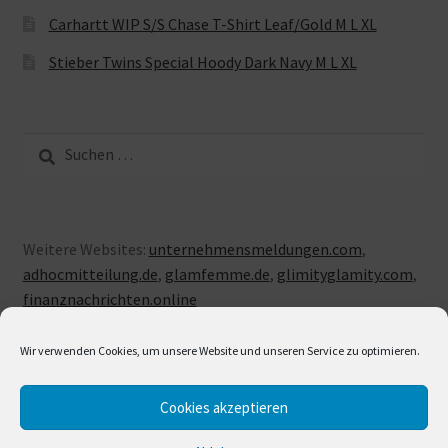
Carhartt WIP S/S Chase T-Shirt Leaf/Gold M L XL
Stieber Twins Special Hoody Dark Navy M L XL
Suche
nach:
Weitere Websites:
unternehmensmeldungen.com
,
adhocmitteilung.de
,
glamfemme.de
,
glimityglamity.com
,
finanznachrichten.online
Wir verwenden Cookies, um unsere Website und unseren Service zu optimieren.
Cookies akzeptieren
© LUXUSLOVE 2026