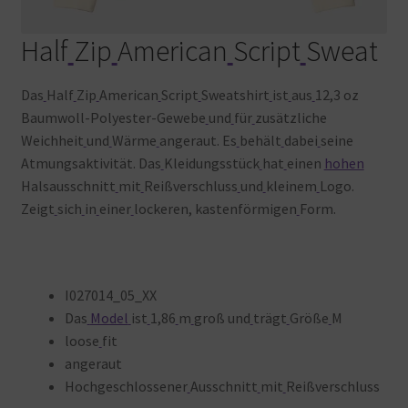
Half
Zip
American
Script
Sweat
Das
Half
Zip
American
Script
Sweatshirt
ist
aus
12,3 oz
Baumwoll-Polyester-Gewebe
und
für
zusätzliche
Weichheit
und
Wärme
angeraut. Es
behält
dabei
seine
Atmungsaktivität. Das
Kleidungsstück
hat
einen
hohen
Halsausschnitt
mit
Reißverschluss
und
kleinem
Logo.
Zeigt
sich
in
einer
lockeren, kastenförmigen
Form.
I027014_05_XX
Das
Model
ist
1,86
m
groß und
trägt
Größe
M
loose
fit
angeraut
Hochgeschlossener
Ausschnitt
mit
Reißverschluss