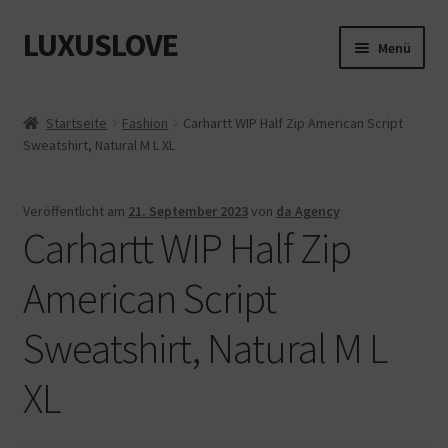
LUXUSLOVE
Zur
Zum
Menü
Navigation
Inhalt
springen
springen
Start
Startseite
Fashion
Carhartt WIP Half Zip American Script
Sweatshirt, Natural M L XL
Cookie-Richtlinie (EU)
Datenschutz
Veröffentlicht am
21. September 2023
von
da Agency
Carhartt WIP Half Zip
Impressum
American Script
Kasse
Sweatshirt, Natural M L
Mein Konto
XL
Shop