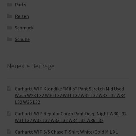
Party
Reisen
Schmuck
Schuhe
Neueste Beiträge
Carhartt WIP Klondike “Mills“ Pant Stretch Mid Used
Wash W28 L32 W30 L32 W31 L32 W32 L32 W33 L32 W34
L32 W36 L32
Carhartt WIP Regular Cargo Pant Deep Night W30 L32
W31 L32 W32 L32 W33 L32 W34 L32 W36 L32
Carhartt WIP S/S Chase T-Shirt White/Gold M L XL