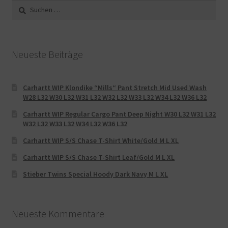
Suche
nach:
Neueste Beiträge
Carhartt WIP Klondike “Mills“ Pant Stretch Mid Used Wash
W28 L32 W30 L32 W31 L32 W32 L32 W33 L32 W34 L32 W36 L32
Carhartt WIP Regular Cargo Pant Deep Night W30 L32 W31 L32
W32 L32 W33 L32 W34 L32 W36 L32
Carhartt WIP S/S Chase T-Shirt White/Gold M L XL
Carhartt WIP S/S Chase T-Shirt Leaf/Gold M L XL
Stieber Twins Special Hoody Dark Navy M L XL
Neueste Kommentare