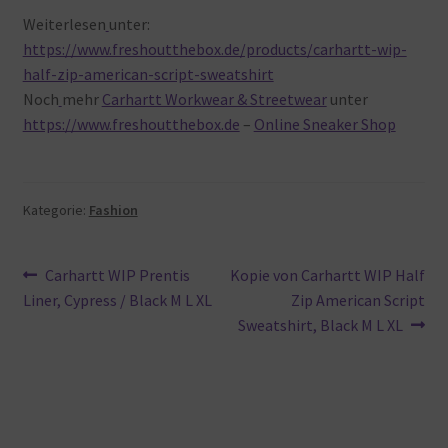
Weiterlesen
unter:
https://www.freshoutthebox.de/products/carhartt-wip-
half-zip-american-script-sweatshirt
Noch
mehr
Carhartt Workwear & Streetwear
unter
https://www.freshoutthebox.de
–
Online Sneaker Shop
Kategorie:
Fashion
Beitragsnavigation
Vorheriger
Nächster
Carhartt WIP Prentis
Kopie von Carhartt WIP Half
Beitrag:
Beitrag:
Liner, Cypress / Black M L XL
Zip American Script
Sweatshirt, Black M L XL