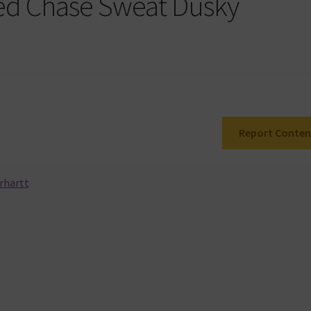
ed Chase Sweat Dusky
Report Conten
rhartt