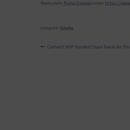
Noch
mehr
Puma Sneaker
unter
https://www
Kategorie:
Schuhe
Beitragsnavigation
Vorheriger
Carhartt WIP Hooded Chase Sweat Air Pin
Beitrag: