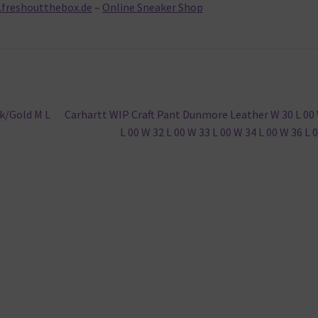
.freshoutthebox.de
–
Online Sneaker Shop
Nächster
k/Gold M L
Carhartt WIP Craft Pant Dunmore Leather W 30 L 00
Beitrag:
L 00 W 32 L 00 W 33 L 00 W 34 L 00 W 36 L 