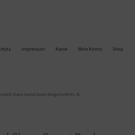
chutz
Impressum
Kasse
Mein Konto
Shop
pressum
Kasse
Mein Konto
Shop
Warenkorb
Hooded Chase Sweat Dusky Beige/Gold M L XL