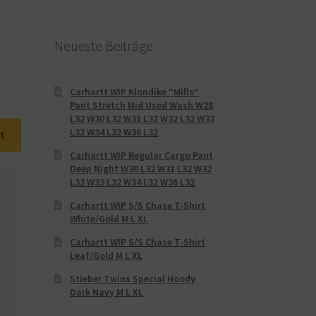
Neueste Beiträge
Carhartt WIP Klondike “Mills“
Pant Stretch Mid Used Wash W28
L32 W30 L32 W31 L32 W32 L32 W33
L32 W34 L32 W36 L32
t
Carhartt WIP Regular Cargo Pant
Deep Night W30 L32 W31 L32 W32
L32 W33 L32 W34 L32 W36 L32
Carhartt WIP S/S Chase T-Shirt
White/Gold M L XL
Carhartt WIP S/S Chase T-Shirt
Leaf/Gold M L XL
Stieber Twins Special Hoody
Dark Navy M L XL