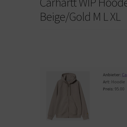
Carhartt WIP Hood
Beige/Gold M L XL
Anbieter:
Ca
Art:
Hoodie
Preis:
95.00