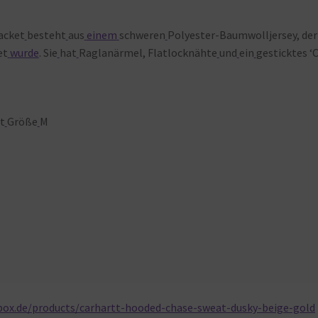
acket
besteht
aus
einem
schweren
Polyester-Baumwolljersey, der
et
wurde
. Sie
hat
Raglanärmel, Flatlocknähte
und
ein
gesticktes ‘C
t
Größe
M
box.de/products/carhartt-hooded-chase-sweat-dusky-beige-gold