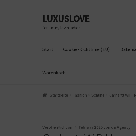
LUXUSLOVE
Zur
Zum
Navigation
Inhalt
for luxury lovin ladies
springen
springen
Start
Cookie-Richtlinie (EU)
Datens
Warenkorb
Start
Cookie-Richtlinie (EU)
Datenschutz
Im
Startseite
Fashion
Schuhe
Carhartt WIP 
Veröffentlicht am
4. Februar 2025
von
da Agency