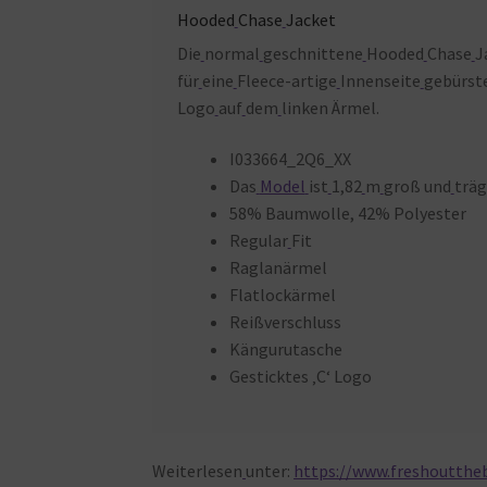
Hooded
Chase
Jacket
Die
normal
geschnittene
Hooded
Chase
J
für
eine
Fleece-artige
Innenseite
gebürst
Logo
auf
dem
linken Ärmel.
I033664_2Q6_XX
Das
Model
ist
1,82
m
groß und
träg
58% Baumwolle, 42% Polyester
Regular
Fit
Raglanärmel
Flatlockärmel
Reißverschluss
Kängurutasche
Gesticktes ‚C‘ Logo
Weiterlesen
unter:
https://www.freshoutthe