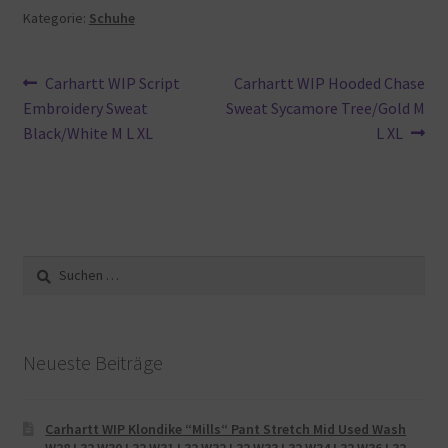
Kategorie:
Schuhe
Beitragsnavigation
Vorheriger
Nächster
Carhartt WIP Script
Carhartt WIP Hooded Chase
Beitrag:
Beitrag:
Embroidery Sweat
Sweat Sycamore Tree/Gold M
Black/White M L XL
L XL
Suche
nach:
Neueste Beiträge
Carhartt WIP Klondike “Mills“ Pant Stretch Mid Used Wash
W28 L32 W30 L32 W31 L32 W32 L32 W33 L32 W34 L32 W36 L32