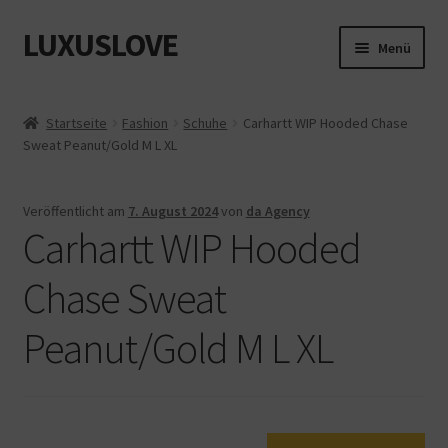
LUXUSLOVE
Zur
Zum
Menü
Navigation
Inhalt
springen
springen
Start
Startseite
Fashion
Schuhe
Carhartt WIP Hooded Chase
Sweat Peanut/Gold M L XL
Cookie-Richtlinie (EU)
Datenschutz
Veröffentlicht am
7. August 2024
von
da Agency
Carhartt WIP Hooded
Impressum
Chase Sweat
Kasse
Peanut/Gold M L XL
Mein Konto
Shop