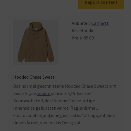
Report Content
Warenkorb
Anbieter:
Carhartt
Art:
Hoodie
Preis:
89.00
Hooded
Chase
Sweat
Das
normal
geschnittene
Hooded
Chase
Sweatshirt
besteht
aus
einem
schweren
Polyester-
Baumwollstoff, der
für
eine
Fleece-artige
Innenseite
gebürstet
wurde
. Raglanärmel,
Flatlocknähte
und
eine
gesticktes ‘C’ Logo
auf
dem
linken Ärmel
runden
das
Design
ab.