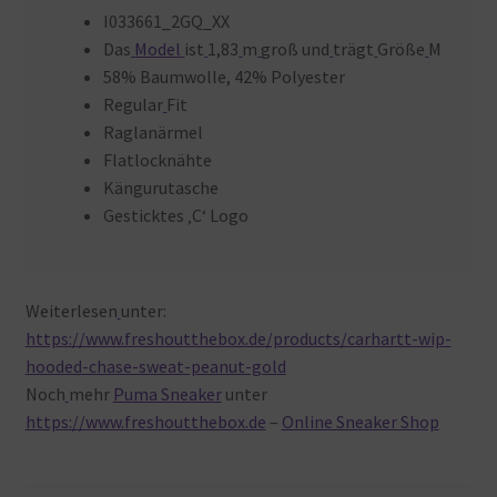
I033661_2GQ_XX
Das
Model
ist
1,83
m
groß und
trägt
Größe
M
58% Baumwolle, 42% Polyester
Regular
Fit
Raglanärmel
Flatlocknähte
Kängurutasche
Gesticktes ‚C‘ Logo
Weiterlesen
unter:
https://www.freshoutthebox.de/products/carhartt-wip-
hooded-chase-sweat-peanut-gold
Noch
mehr
Puma Sneaker
unter
https://www.freshoutthebox.de
–
Online Sneaker Shop