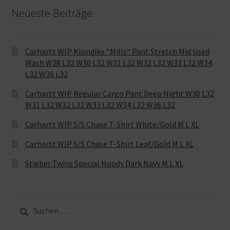
Neueste Beiträge
Carhartt WIP Klondike “Mills“ Pant Stretch Mid Used
Wash W28 L32 W30 L32 W31 L32 W32 L32 W33 L32 W34
L32 W36 L32
Carhartt WIP Regular Cargo Pant Deep Night W30 L32
W31 L32 W32 L32 W33 L32 W34 L32 W36 L32
Carhartt WIP S/S Chase T-Shirt White/Gold M L XL
Carhartt WIP S/S Chase T-Shirt Leaf/Gold M L XL
Stieber Twins Special Hoody Dark Navy M L XL
Suche
nach: