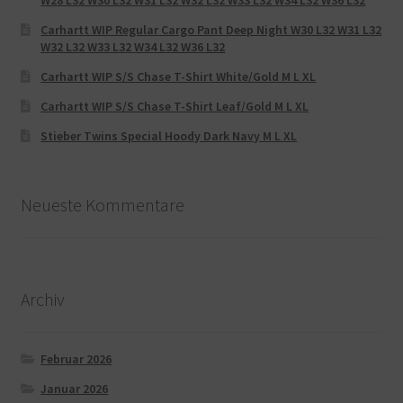
Carhartt WIP Regular Cargo Pant Deep Night W30 L32 W31 L32
W32 L32 W33 L32 W34 L32 W36 L32
Carhartt WIP S/S Chase T-Shirt White/Gold M L XL
Carhartt WIP S/S Chase T-Shirt Leaf/Gold M L XL
Stieber Twins Special Hoody Dark Navy M L XL
Neueste Kommentare
Archiv
Februar 2026
Januar 2026