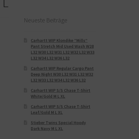
 L
Neueste Beiträge
Carhartt WIP Klondike “Mills“
Pant Stretch Mid Used Wash W28
L32 W30 L32 W31 L32 W32 L32 W33
L32 W34 L32 W36 L32
Carhartt WIP Regular Cargo Pant
Deep Night W30 L32 W31 L32 W32
L32 W33 L32 W34 L32 W36 L32
Carhartt WIP S/S Chase T-Shirt
White/Gold M L XL
Carhartt WIP S/S Chase T-Shirt
Leaf/Gold M L XL
Stieber Twins Special Hoody
Dark Navy M L XL