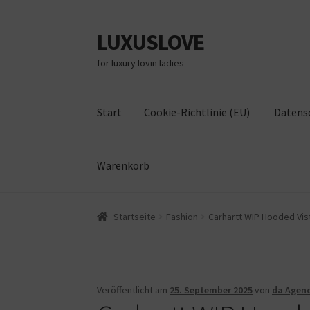
LUXUSLOVE
Zur
Zum
Navigation
Inhalt
for luxury lovin ladies
springen
springen
Start
Cookie-Richtlinie (EU)
Datens
Warenkorb
Start
Cookie-Richtlinie (EU)
Datenschutz
Im
Startseite
Fashion
Carhartt WIP Hooded Vis
Veröffentlicht am
25. September 2025
von
da Agen