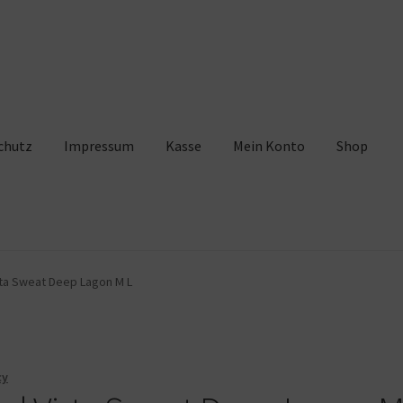
chutz
Impressum
Kasse
Mein Konto
Shop
pressum
Kasse
Mein Konto
Shop
Warenkorb
ta Sweat Deep Lagon M L
cy