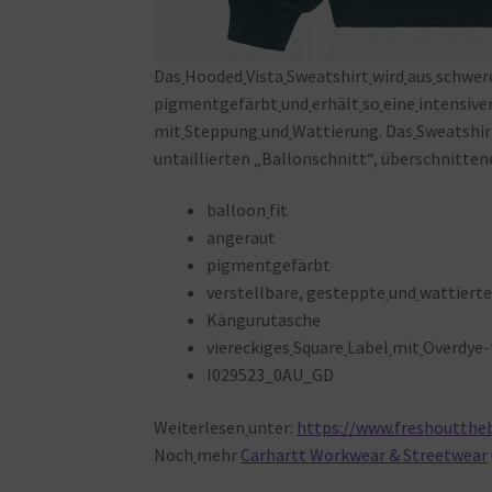
Das
Hooded
Vista
Sweatshirt
wird
aus
schwer
pigmentgefärbt
und
erhält
so
eine
intensiver
mit
Steppung
und
Wattierung. Das
Sweatshir
untaillierten „Ballonschnitt“, überschnitten
balloon
fit
angeraut
pigmentgefärbt
verstellbare, gesteppte
und
wattiert
Kängurutasche
viereckiges
Square
Label
mit
Overdye-
I029523_0AU_GD
Weiterlesen
unter:
https://www.freshoutthe
Noch
mehr
Carhartt Workwear & Streetwear