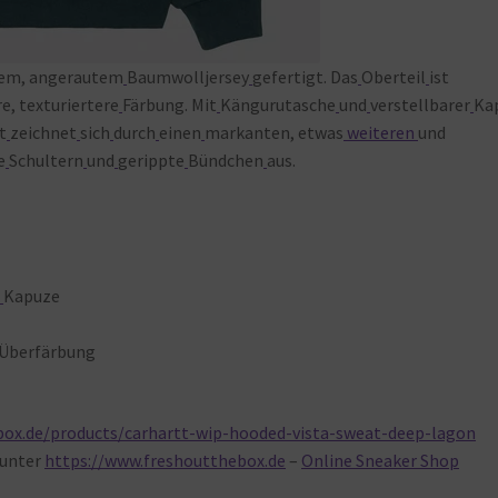
em, angerautem
Baumwolljersey
gefertigt. Das
Oberteil
ist
e, texturiertere
Färbung. Mit
Kängurutasche
und
verstellbarer
Ka
t
zeichnet
sich
durch
einen
markanten, etwas
weiteren
und
e
Schultern
und
gerippte
Bündchen
aus.
e
Kapuze
Überfärbung
box.de/products/carhartt-wip-hooded-vista-sweat-deep-lagon
unter
https://www.freshoutthebox.de
–
Online Sneaker Shop