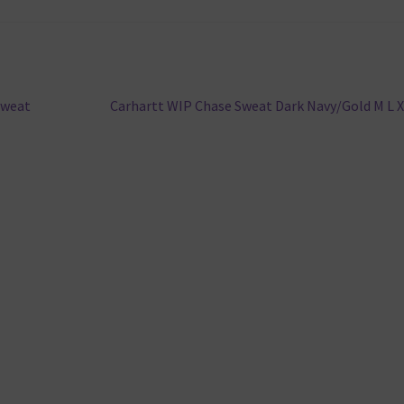
Nächster
Sweat
Carhartt WIP Chase Sweat Dark Navy/Gold M L 
Beitrag: