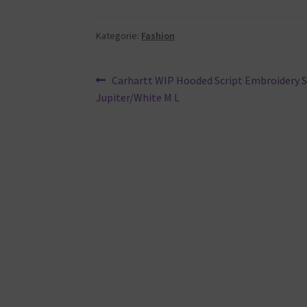
Kategorie:
Fashion
Beitragsnavigation
Vorheriger
Carhartt WIP Hooded Script Embroidery 
Beitrag:
Jupiter/White M L