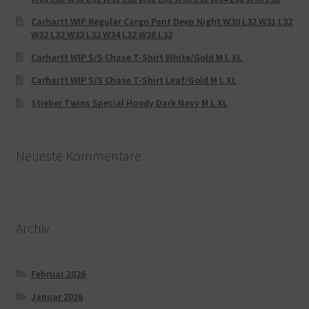
Carhartt WIP Regular Cargo Pant Deep Night W30 L32 W31 L32
W32 L32 W33 L32 W34 L32 W36 L32
Carhartt WIP S/S Chase T-Shirt White/Gold M L XL
Carhartt WIP S/S Chase T-Shirt Leaf/Gold M L XL
Stieber Twins Special Hoody Dark Navy M L XL
Neueste Kommentare
Archiv
Februar 2026
Januar 2026