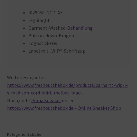
I029958_2CP_XX
regular
fit
Garment-Washed-
Behandlung
Button-down-Kragen
Logostickerei
Label
mit „WIP“-Schriftzug
Weiterlesen
unter:
https://www.freshoutthebox.de/products/carhartt-wip-l-
s-madison-cord-shirt-melbec-black
Noch
mehr
Puma Sneaker
unter
https://www.freshoutthebox.de
–
Online Sneaker Shop
Kategorie:
Schuhe