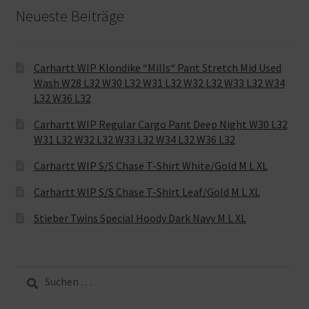
Neueste Beiträge
Carhartt WIP Klondike “Mills“ Pant Stretch Mid Used
Wash W28 L32 W30 L32 W31 L32 W32 L32 W33 L32 W34
L32 W36 L32
Carhartt WIP Regular Cargo Pant Deep Night W30 L32
W31 L32 W32 L32 W33 L32 W34 L32 W36 L32
Carhartt WIP S/S Chase T-Shirt White/Gold M L XL
Carhartt WIP S/S Chase T-Shirt Leaf/Gold M L XL
Stieber Twins Special Hoody Dark Navy M L XL
Suche
nach: