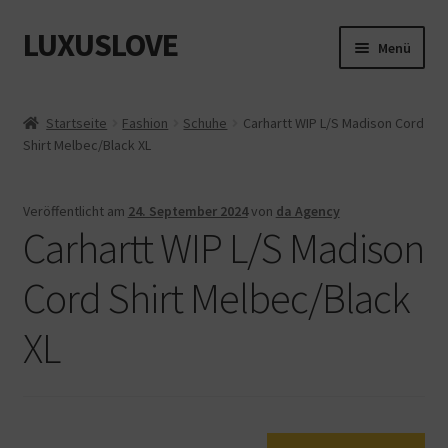
LUXUSLOVE
Zur
Zum
Menü
Navigation
Inhalt
springen
springen
Start
Startseite
Fashion
Schuhe
Carhartt WIP L/S Madison Cord
Shirt Melbec/Black XL
Cookie-Richtlinie (EU)
Datenschutz
Veröffentlicht am
24. September 2024
von
da Agency
Carhartt WIP L/S Madison
Impressum
Cord Shirt Melbec/Black
Kasse
XL
Mein Konto
Shop