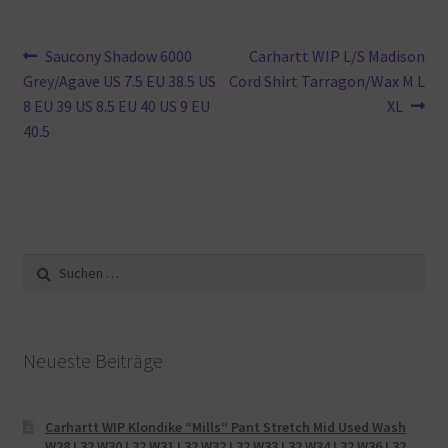
Beitragsnavigation
Vorheriger
Nächster
Saucony Shadow 6000
Carhartt WIP L/S Madison
Beitrag:
Beitrag:
Grey/Agave US 7.5 EU 38.5 US
Cord Shirt Tarragon/Wax M L
8 EU 39 US 8.5 EU 40 US 9 EU
XL
40.5
Suche
nach:
Neueste Beiträge
Carhartt WIP Klondike “Mills“ Pant Stretch Mid Used Wash
W28 L32 W30 L32 W31 L32 W32 L32 W33 L32 W34 L32 W36 L32