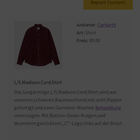
Report Content
Warenkorb
Anbieter:
Carhartt
Art:
Shirt
Preis:
89.00
L/S
Madison
Cord
Shirt
Das
langärmlige
L/S
Madison
Cord
Shirt
wird
aus
unserem
schweren
Baumwollcord
mit
acht
Rippen
gefertigt
und
einer
Garment-Washed-
Behandlung
unterzogen. Mit
Button-Down-Kragen
und
dezentem
gesticktem „C“-Logo
links
auf
der
Brust.