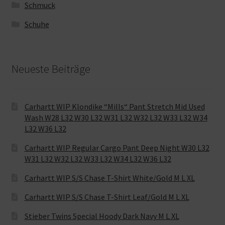
Schmuck
Schuhe
Neueste Beiträge
Carhartt WIP Klondike “Mills“ Pant Stretch Mid Used
Wash W28 L32 W30 L32 W31 L32 W32 L32 W33 L32 W34
L32 W36 L32
Carhartt WIP Regular Cargo Pant Deep Night W30 L32
W31 L32 W32 L32 W33 L32 W34 L32 W36 L32
Carhartt WIP S/S Chase T-Shirt White/Gold M L XL
Carhartt WIP S/S Chase T-Shirt Leaf/Gold M L XL
Stieber Twins Special Hoody Dark Navy M L XL