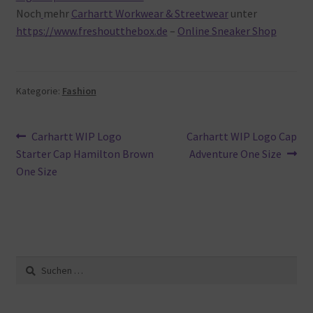
Noch
mehr
Carhartt Workwear & Streetwear
unter
https://www.freshoutthebox.de
–
Online Sneaker Shop
Kategorie:
Fashion
Beitragsnavigation
Vorheriger
Nächster
Carhartt WIP Logo
Carhartt WIP Logo Cap
Beitrag:
Beitrag:
Starter Cap Hamilton Brown
Adventure One Size
One Size
Suche
nach: