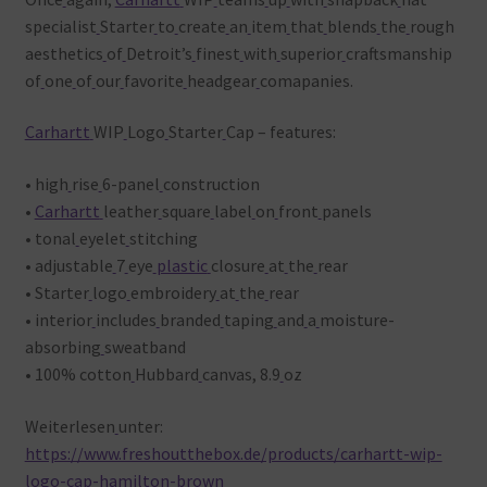
specialist
Starter
to
create
an
item
that
blends
the
rough
aesthetics
of
Detroit’s
finest
with
superior
craftsmanship
of
one
of
our
favorite
headgear
comapanies.
Carhartt
WIP
Logo
Starter
Cap – features:
• high
rise
6-panel
construction
•
Carhartt
leather
square
label
on
front
panels
• tonal
eyelet
stitching
• adjustable
7
eye
plastic
closure
at
the
rear
• Starter
logo
embroidery
at
the
rear
• interior
includes
branded
taping
and
a
moisture-
absorbing
sweatband
• 100% cotton
Hubbard
canvas, 8.9
oz
Weiterlesen
unter:
https://www.freshoutthebox.de/products/carhartt-wip-
logo-cap-hamilton-brown