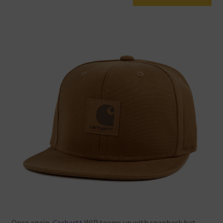
Once
again,
Carhartt
WIP
teams
up
with
snapback
hat