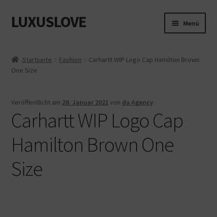
LUXUSLOVE
Zur
Zum
Menü
Navigation
Inhalt
springen
springen
Start
Startseite
Fashion
Carhartt WIP Logo Cap Hamilton Brown
One Size
Cookie-Richtlinie (EU)
Datenschutz
Veröffentlicht am
28. Januar 2021
von
da Agency
Carhartt WIP Logo Cap
Impressum
Hamilton Brown One
Kasse
Size
Mein Konto
Shop