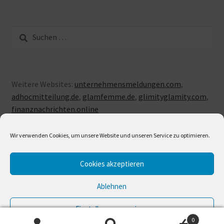
Suche
nach:
Weitere Websites:
unternehmensmeldungen.com
,
adhocmitteilung.de
,
glamfemme.de
,
glimityglamity.com
,
finanznachrichten.online
Wir verwenden Cookies, um unsere Website und unseren Service zu optimieren.
Cookies akzeptieren
© LUXUSLOVE 2026
Erstellt mit Storefront & WooCommerce
.
Ablehnen
Einstellungen anzeigen
0