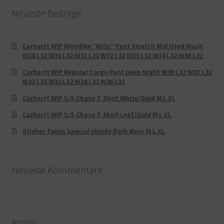
Neueste Beiträge
Carhartt WIP Klondike “Mills“ Pant Stretch Mid Used Wash
W28 L32 W30 L32 W31 L32 W32 L32 W33 L32 W34 L32 W36 L32
Carhartt WIP Regular Cargo Pant Deep Night W30 L32 W31 L32
W32 L32 W33 L32 W34 L32 W36 L32
Carhartt WIP S/S Chase T-Shirt White/Gold M L XL
Carhartt WIP S/S Chase T-Shirt Leaf/Gold M L XL
Stieber Twins Special Hoody Dark Navy M L XL
Neueste Kommentare
Archiv