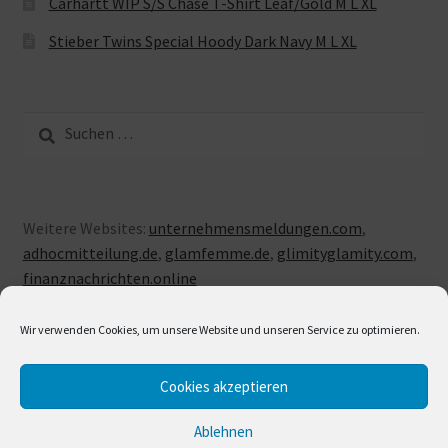
Carhartt WIP S/S Chase T-Shirt Leaf/Gold M L XL
Stieber Twins Special Hoody Dark Navy M L XL
Suche
nach:
Weitere Websites:
unternehmensmeldungen.com
,
adhocmitteilung.de
,
glamfemme.de
,
glimityglamity.com
,
finanznachrichten.online
Wir verwenden Cookies, um unsere Website und unseren Service zu optimieren.
Cookies akzeptieren
© LUXUSLOVE 2026
Erstellt mit Storefront & WooCommerce
.
Ablehnen