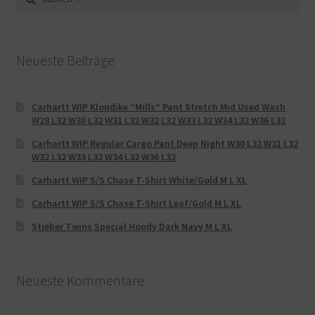
nach:
Neueste Beiträge
Carhartt WIP Klondike “Mills“ Pant Stretch Mid Used Wash
W28 L32 W30 L32 W31 L32 W32 L32 W33 L32 W34 L32 W36 L32
Carhartt WIP Regular Cargo Pant Deep Night W30 L32 W31 L32
W32 L32 W33 L32 W34 L32 W36 L32
Carhartt WIP S/S Chase T-Shirt White/Gold M L XL
Carhartt WIP S/S Chase T-Shirt Leaf/Gold M L XL
Stieber Twins Special Hoody Dark Navy M L XL
Neueste Kommentare