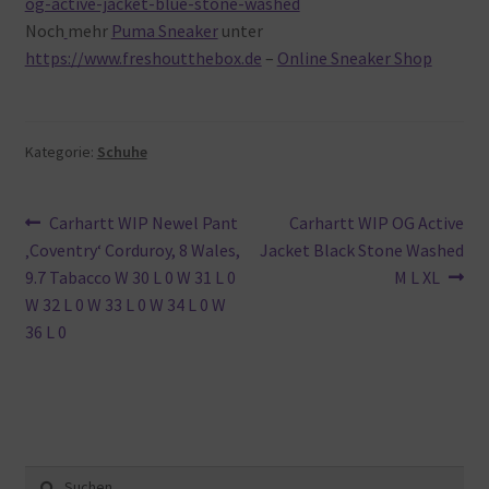
og-active-jacket-blue-stone-washed
Noch
mehr
Puma Sneaker
unter
https://www.freshoutthebox.de
–
Online Sneaker Shop
Kategorie:
Schuhe
Beitragsnavigation
Vorheriger
Nächster
Carhartt WIP Newel Pant
Carhartt WIP OG Active
Beitrag:
Beitrag:
‚Coventry‘ Corduroy, 8 Wales,
Jacket Black Stone Washed
9.7 Tabacco W 30 L 0 W 31 L 0
M L XL
W 32 L 0 W 33 L 0 W 34 L 0 W
36 L 0
Suche