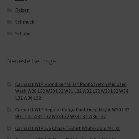
Reisen
Schmuck
Schuhe
Neueste Beiträge
Carhartt WIP Klondike “Mills“ Pant Stretch Mid Used
Wash W28 L32 W30 L32 W31 L32 W32 L32 W33 L32 W34
L32 W36 L32
Carhartt WIP Regular Cargo Pant Deep Night W30 L32
W31 L32 W32 L32 W33 L32 W34 L32 W36 L32
Carhartt WIP S/S Chase T-Shirt White/Gold M L XL