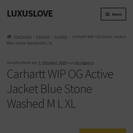
LUXUSLOVE
Zur
Zum
Menü
Navigation
Inhalt
springen
springen
Start
Startseite
Fashion
Schuhe
Carhartt WIP OG Active Jacket
Blue Stone Washed M L XL
Cookie-Richtlinie (EU)
Datenschutz
Veröffentlicht am
7. Oktober 2025
von
da Agency
Carhartt WIP OG Active
Impressum
Jacket Blue Stone
Kasse
Washed M L XL
Mein Konto
Shop