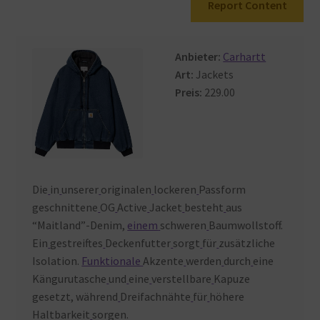
Report Content
Warenkorb
Anbieter:
Carhartt
Art:
Jackets
Preis:
229.00
Die
in
unserer
originalen
lockeren
Passform
geschnittene
OG
Active
Jacket
besteht
aus
“Maitland”-Denim,
einem
schweren
Baumwollstoff.
Ein
gestreiftes
Deckenfutter
sorgt
für
zusätzliche
Isolation.
Funktionale
Akzente
werden
durch
eine
Kängurutasche
und
eine
verstellbare
Kapuze
gesetzt, während
Dreifachnähte
für
höhere
Haltbarkeit
sorgen.