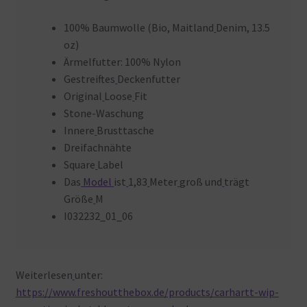
100% Baumwolle (Bio, Maitland
Denim, 13.5
oz)
Ärmelfutter: 100% Nylon
Gestreiftes
Deckenfutter
Original
Loose
Fit
Stone-Waschung
Innere
Brusttasche
Dreifachnähte
Square
Label
Das
Model
ist
1,83
Meter
groß und
trägt
Größe
M
I032232_01_06
Weiterlesen
unter:
https://www.freshoutthebox.de/products/carhartt-wip-