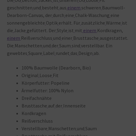
geschnitten
und
besteht
aus
einem
schweren
Baumwoll-
Dearborn-Canvas, der
durch
eine
Chalk-Waschung
eine
sonnengebleichte
Optik
erhält. Für
zusätzliche
Wärme
ist
die
Jacke
gefüttert. Der
Style
ist
mit
einem
Kordkragen,
einem
Reißverschluss
und
einer
Brusttasche
ausgestattet.
Die
Manschetten
und
der
Saum
sind
verstellbar. Ein
gewebtes
Square
Label
rundet
das
Design
ab.
100% Baumwolle (Dearborn, Bio)
Original
Loose
Fit
Körperfutter: Popeline
Ärmelfutter: 100% Nylon
Dreifachnähte
Brusttasche
auf
der
Innenseite
Kordkragen
Reißverschluss
Verstellbare
Manschetten
und
Saum
Brusttasche
mit
Reißverschluss