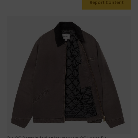
Report Content
Warenkorb
Die
OG
Detroit
Jacket
ist
unserem
OG
Loose
Fit