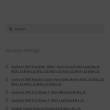
Suche
nach:
Neueste Beiträge
Carhartt WIP Klondike “Mills“ Pant Stretch Mid Used Wash
W28 L32 W30 L32 W31 L32 W32 L32 W33 L32 W34 L32 W36 L32
Carhartt WIP Regular Cargo Pant Deep Night W30 L32 W31 L32
W32 L32 W33 L32 W34 L32 W36 L32
Carhartt WIP S/S Chase T-Shirt White/Gold M L XL
Carhartt WIP S/S Chase T-Shirt Leaf/Gold M L XL
Stieber Twins Special Hoody Dark Navy M L XL