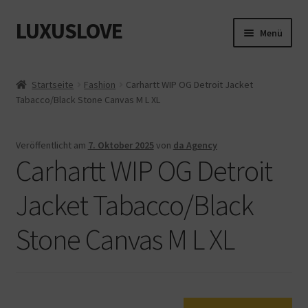
LUXUSLOVE
Zur
Zum
Menü
Navigation
Inhalt
springen
springen
Start
Startseite
Fashion
Carhartt WIP OG Detroit Jacket
Tabacco/Black Stone Canvas M L XL
Cookie-Richtlinie (EU)
Datenschutz
Veröffentlicht am
7. Oktober 2025
von
da Agency
Carhartt WIP OG Detroit
Impressum
Jacket Tabacco/Black
Kasse
Stone Canvas M L XL
Mein Konto
Shop