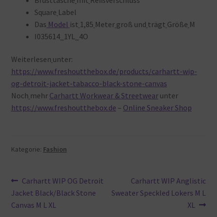
Square
Label
Das
Model
ist
1,85
Meter
groß und
trägt
Größe
M
I035614_1YL_4O
Weiterlesen
unter:
https://www.freshoutthebox.de/products/carhartt-wip-
og-detroit-jacket-tabacco-black-stone-canvas
Noch
mehr
Carhartt Workwear & Streetwear
unter
https://www.freshoutthebox.de
–
Online Sneaker Shop
Kategorie:
Fashion
Beitragsnavigation
Vorheriger
Nächster
Carhartt WIP OG Detroit
Carhartt WIP Anglistic
Beitrag:
Beitrag:
Jacket Black/Black Stone
Sweater Speckled Lokers M L
Canvas M L XL
XL