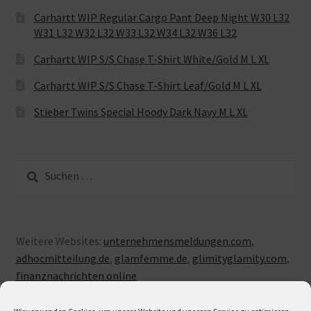
Carhartt WIP Regular Cargo Pant Deep Night W30 L32
W31 L32 W32 L32 W33 L32 W34 L32 W36 L32
Carhartt WIP S/S Chase T-Shirt White/Gold M L XL
Carhartt WIP S/S Chase T-Shirt Leaf/Gold M L XL
Stieber Twins Special Hoody Dark Navy M L XL
Suche
nach:
Weitere Websites:
unternehmensmeldungen.com
,
adhocmitteilung.de
,
glamfemme.de
,
glimityglamity.com
,
finanznachrichten.online