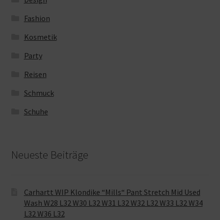
Fashion
Kosmetik
Party
Reisen
Schmuck
Schuhe
Neueste Beiträge
Carhartt WIP Klondike “Mills“ Pant Stretch Mid Used
Wash W28 L32 W30 L32 W31 L32 W32 L32 W33 L32 W34
L32 W36 L32