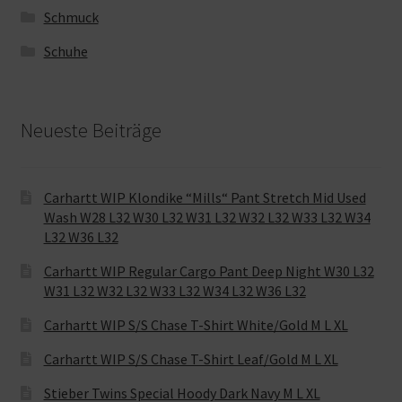
Schmuck
Schuhe
Neueste Beiträge
Carhartt WIP Klondike “Mills“ Pant Stretch Mid Used
Wash W28 L32 W30 L32 W31 L32 W32 L32 W33 L32 W34
L32 W36 L32
Carhartt WIP Regular Cargo Pant Deep Night W30 L32
W31 L32 W32 L32 W33 L32 W34 L32 W36 L32
Carhartt WIP S/S Chase T-Shirt White/Gold M L XL
Carhartt WIP S/S Chase T-Shirt Leaf/Gold M L XL
Stieber Twins Special Hoody Dark Navy M L XL