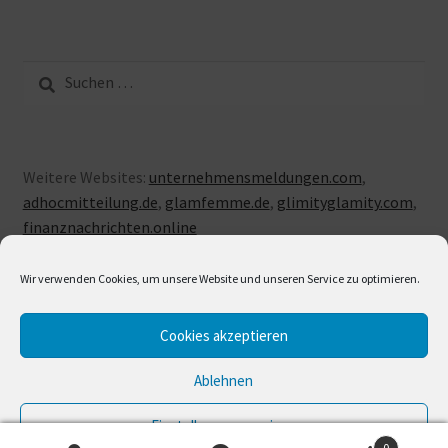
Suche
nach:
Weitere Websites:
unternehmensmeldungen.com
,
adhocmitteilung.de
,
glamfemme.de
,
glimityglamity.com
,
finanznachrichten.online
Wir verwenden Cookies, um unsere Website und unseren Service zu optimieren.
Cookies akzeptieren
© LUXUSLOVE 2026
Erstellt mit Storefront & WooCommerce
.
Ablehnen
Einstellungen anzeigen
0