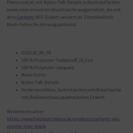
Fleece
und
ist
mit
Nylon-Taft-Details
in
Kontrastfarben
sowie
einer
einzelnen
Brusttasche
ausgestattet, die
mit
dem
Carhartt
WIP
Etikett
verziert
ist. Einschließlich
Mesh-Futter
für
Atmungsaktivität.
I025120_89_00
100 % Polyester-Teddystoff, 10,3 oz
100 % Polyester-Jacquard
Mesh-Futter
Nylon-Taft-Details
Vorderverschluss, Seitentaschen
und
Brusttasche
mit
Reißverschluss
quadratisches
Etikett
Weiterlesen
unter:
https://www.freshoutthebox.de/products/carhartt-wip-
prentis-liner-black