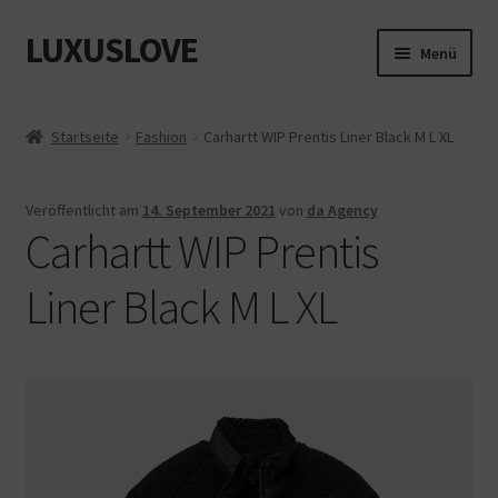
LUXUSLOVE
Zur
Zum
Menü
Navigation
Inhalt
springen
springen
Start
Startseite
Fashion
Carhartt WIP Prentis Liner Black M L XL
Cookie-Richtlinie (EU)
Veröffentlicht am
14. September 2021
von
da Agency
Datenschutz
Carhartt WIP Prentis
Impressum
Liner Black M L XL
Kasse
Mein Konto
Shop