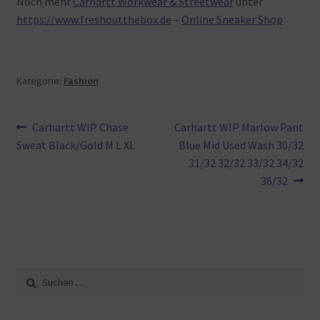
Noch
mehr
Carhartt Workwear & Streetwear
unter
https://www.freshoutthebox.de
–
Online Sneaker Shop
Kategorie:
Fashion
Beitragsnavigation
Vorheriger
Nächster
Carhartt WIP Chase
Carhartt WIP Marlow Pant
Beitrag:
Beitrag:
Sweat Black/Gold M L XL
Blue Mid Used Wash 30/32
31/32 32/32 33/32 34/32
36/32
Suche
nach: