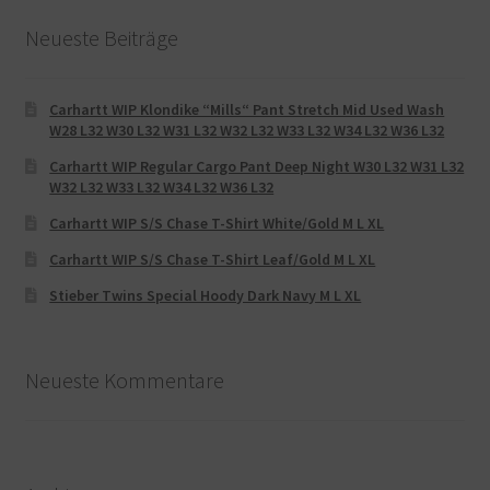
Neueste Beiträge
Carhartt WIP Klondike “Mills“ Pant Stretch Mid Used Wash
W28 L32 W30 L32 W31 L32 W32 L32 W33 L32 W34 L32 W36 L32
Carhartt WIP Regular Cargo Pant Deep Night W30 L32 W31 L32
W32 L32 W33 L32 W34 L32 W36 L32
Carhartt WIP S/S Chase T-Shirt White/Gold M L XL
Carhartt WIP S/S Chase T-Shirt Leaf/Gold M L XL
Stieber Twins Special Hoody Dark Navy M L XL
Neueste Kommentare