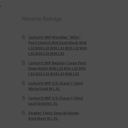
L
Neueste Beiträge
Carhartt WIP Klondike “Mills“
Pant Stretch Mid Used Wash W28
L32 W30 L32 W31 L32 W32 L32 W33
L32 W34 L32 W36 L32
Carhartt WIP Regular Cargo Pant
Deep Night W30 L32 W31 L32 W32
L32 W33 L32 W34 L32 W36 L32
Carhartt WIP S/S Chase T-Shirt
White/Gold M L XL
Carhartt WIP S/S Chase T-Shirt
Leaf/Gold M L XL
Stieber Twins Special Hoody
Dark Navy M L XL