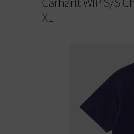
Carhartt WIP S/S Ch
XL