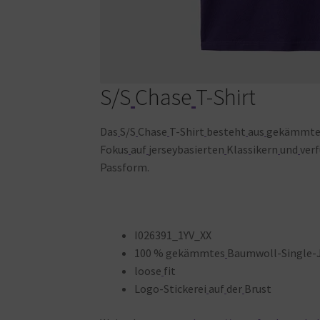
S/S
Chase
T-Shirt
Das
S/S
Chase
T-Shirt
besteht
aus
gekämmt
Fokus
auf
jerseybasierten
Klassikern
und
ver
Passform.
I026391_1YV_XX
100 % gekämmtes
Baumwoll-Single-J
loose
fit
Logo-Stickerei
auf
der
Brust