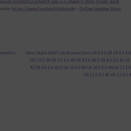
ox.de/products/carhartt-wip-s-s-chase-t-shirt-tyrian-gold
unter
https://www.freshoutthebox.de
–
Online Sneaker Shop
Nächster
eatshirt
Vans Skate Half Cab Brown/Gum US 6 EU 38 US 6.5 EU
Beitrag:
US 7 EU 39 US 7.5 EU 40 US 8 EU 40.5 US 8.5 EU 41 US
42 US 9.5 EU 42.5 US 10 EU 43 US 10.5 EU 44 US 11 EU
US 11.5 EU 45 US 12 EU 