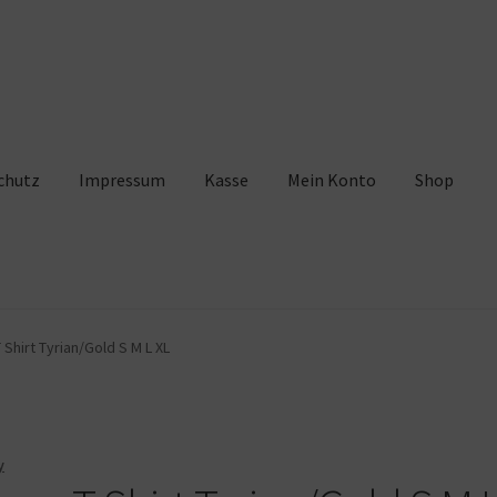
chutz
Impressum
Kasse
Mein Konto
Shop
pressum
Kasse
Mein Konto
Shop
Warenkorb
Shirt Tyrian/Gold S M L XL
y