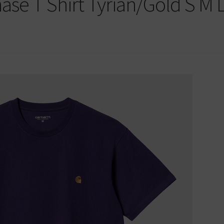
ase T Shirt Tyrian/Gold S M 