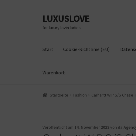
LUXUSLOVE
Zur
Zum
Navigation
Inhalt
for luxury lovin ladies
springen
springen
Start
Cookie-Richtlinie (EU)
Datens
Warenkorb
Start
Cookie-Richtlinie (EU)
Datenschutz
Im
Startseite
Fashion
Carhartt WIP S/S Chase T 
Veröffentlicht am
14. November 2023
von
da Agenc