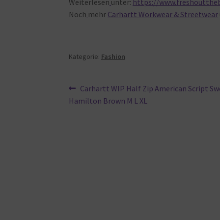
Weiterlesen
unter:
https://www.freshouttheb
Noch
mehr
Carhartt Workwear & Streetwear
Kategorie:
Fashion
Beitragsnavigation
Vorheriger
Carhartt WIP Half Zip American Script Sw
Beitrag:
Hamilton Brown M L XL