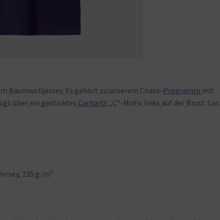
em
Baumwolljersey. Es
gehört
zu
unserem
Chase-
Programm
mit
fügt über
ein
gesticktes
Carhartt
„C“-Motiv
links
auf
der
Brust. Lo
ersey, 235
g/m²