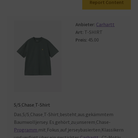
Report Content
Warenkorb
Anbieter:
Carhartt
Art:
T-SHIRT
Preis:
45.00
S/S
Chase
T-Shirt
Das
S/S
Chase
T-Shirt
besteht
aus
gekämmtem
Baumwolljersey. Es
gehört
zu
unserem
Chase-
Programm
mit
Fokus
auf
jerseybasierten
Klassikern
und
verfügt über
ein
gesticktes
Carhartt
„C“-Motiv