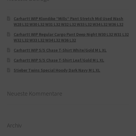
Carhartt WIP Klondike “Mills“ Pant Stretch Mid Used Wash
W28 L32 W30 L32 W31 L32 W32 L32 W33 L32 W34 L32 W36 L32
Carhartt WIP Regular Cargo Pant Deep Night W30 L32 W31 L32
W32 L32 W33 L32 W34 L32 W36 L32
Carhartt WIP S/S Chase T-Shirt White/Gold M L XL
Carhartt WIP S/S Chase T-Shirt Leaf/Gold M L XL
Stieber Twins Special Hoody Dark Navy M L XL
Neueste Kommentare
Archiv