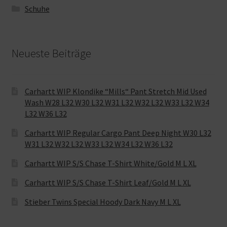
Schuhe
Neueste Beiträge
Carhartt WIP Klondike “Mills“ Pant Stretch Mid Used
Wash W28 L32 W30 L32 W31 L32 W32 L32 W33 L32 W34
L32 W36 L32
Carhartt WIP Regular Cargo Pant Deep Night W30 L32
W31 L32 W32 L32 W33 L32 W34 L32 W36 L32
Carhartt WIP S/S Chase T-Shirt White/Gold M L XL
Carhartt WIP S/S Chase T-Shirt Leaf/Gold M L XL
Stieber Twins Special Hoody Dark Navy M L XL