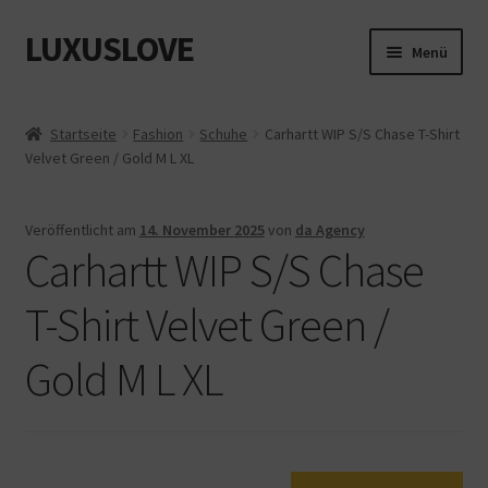
LUXUSLOVE
Zur
Zum
Menü
Navigation
Inhalt
springen
springen
Start
Startseite
Fashion
Schuhe
Carhartt WIP S/S Chase T-Shirt
Velvet Green / Gold M L XL
Cookie-Richtlinie (EU)
Datenschutz
Veröffentlicht am
14. November 2025
von
da Agency
Carhartt WIP S/S Chase
Impressum
T-Shirt Velvet Green /
Kasse
Gold M L XL
Mein Konto
Shop