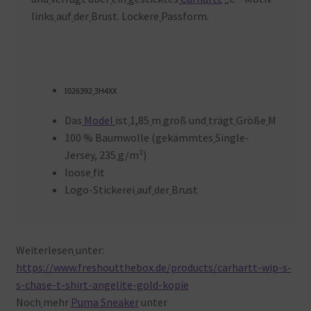
links
auf
der
Brust. Lockere
Passform.
I026392
3H4XX
Das
Model
ist
1,85
m
groß und
trägt
Größe
M
100 % Baumwolle (gekämmtes
Single-
Jersey, 235
g/m²)
loose
fit
Logo-Stickerei
auf
der
Brust
Weiterlesen
unter:
https://www.freshoutthebox.de/products/carhartt-wip-s-
s-chase-t-shirt-angelite-gold-kopie
Noch
mehr
Puma Sneaker
unter