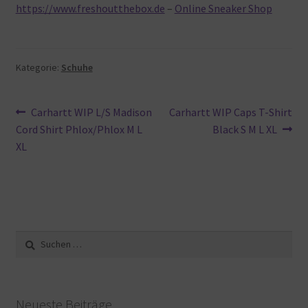
https://www.freshoutthebox.de
–
Online Sneaker Shop
Kategorie:
Schuhe
Beitragsnavigation
Vorheriger
Nächster
Carhartt WIP L/S Madison
Carhartt WIP Caps T-Shirt
Beitrag:
Beitrag:
Cord Shirt Phlox/Phlox M L
Black S M L XL
XL
Suche
nach:
Neueste Beiträge