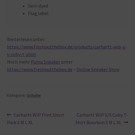
Yarn-dyed
Flag
label
Weiterlesen
unter:
https://www.freshoutthebox.de/products/carhartt-wip-s-
s-coby-t-shirt
Noch
mehr
Puma Sneaker
unter
https://www.freshoutthebox.de
–
Online Sneaker Shop
Kategorie:
Schuhe
Beitragsnavigation
Vorheriger
Nächster
Carhartt WIP Flint Short
Carhartt WIP S/S Coby T-
Beitrag:
Beitrag:
Park S M L XL
Shirt Bourbon S M L XL