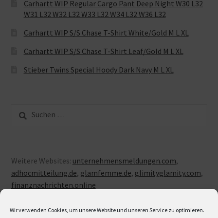
Carhartt WIP Regular Cargo Pant Deep Night W30 L32
W31 L32 W32 L32 W33 L32 W34 L32 W36 L32
Carhartt WIP S/S Chase T-Shirt White/Gold M L XL
Carhartt WIP S/S Chase T-Shirt Leaf/Gold M L XL
Stieber Twins Special Hoody Dark Navy M L XL
Suche
nach:
Weitere Websites:
unternehmensmeldungen.com
,
adhocmitteilung.de
,
glamfemme.de
,
glimityglamity.com
,
finanznachrichten.online
Wir verwenden Cookies, um unsere Website und unseren Service zu optimieren.