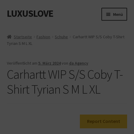
LUXUSLOVE
Zur
Zum
Menü
Navigation
Inhalt
springen
springen
Start
Startseite
Fashion
Schuhe
Carhartt WIP S/S Coby T-Shirt
Tyrian S M L XL
Cookie-Richtlinie (EU)
Datenschutz
Veröffentlicht am
5. März 2024
von
da Agency
Carhartt WIP S/S Coby T-
Impressum
Shirt Tyrian S M L XL
Kasse
Mein Konto
Report Content
Shop