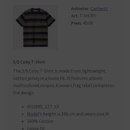
Warenkorb
Anbieter:
Carhartt
Art:
T-SHIRT
Preis:
45.00
S/S
Coby
T-Shirt
The
S/S
Coby
T-Shirt
is
made
from
lightweight
cotton
jersey
in
a
loose
fit. It
features
allover
multicolored
stripes. A
woven
flag
label
completes
the
design.
I032995_1Z7_XX
Model
’s
height
is
186
cm
and
wears
size
M
100% Cotton
Loose
fit