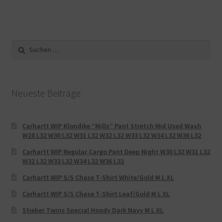
Suche
nach:
Neueste Beiträge
Carhartt WIP Klondike “Mills“ Pant Stretch Mid Used Wash
W28 L32 W30 L32 W31 L32 W32 L32 W33 L32 W34 L32 W36 L32
Carhartt WIP Regular Cargo Pant Deep Night W30 L32 W31 L32
W32 L32 W33 L32 W34 L32 W36 L32
Carhartt WIP S/S Chase T-Shirt White/Gold M L XL
Carhartt WIP S/S Chase T-Shirt Leaf/Gold M L XL
Stieber Twins Special Hoody Dark Navy M L XL