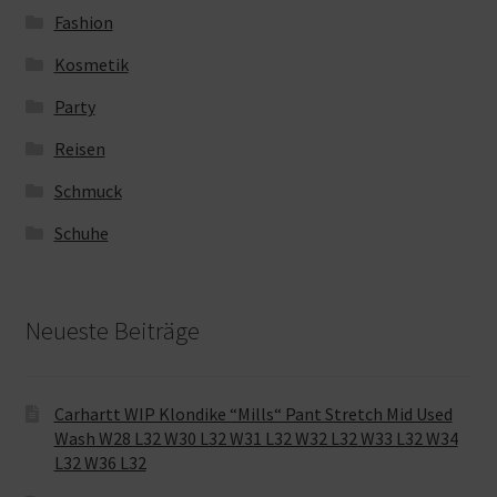
Fashion
Kosmetik
Party
Reisen
Schmuck
Schuhe
Neueste Beiträge
Carhartt WIP Klondike “Mills“ Pant Stretch Mid Used
Wash W28 L32 W30 L32 W31 L32 W32 L32 W33 L32 W34
L32 W36 L32