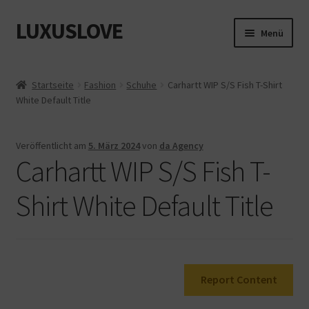
LUXUSLOVE
Zur
Zum
Menü
Navigation
Inhalt
springen
springen
Start
Startseite
Fashion
Schuhe
Carhartt WIP S/S Fish T-Shirt
White Default Title
Cookie-Richtlinie (EU)
Datenschutz
Veröffentlicht am
5. März 2024
von
da Agency
Carhartt WIP S/S Fish T-
Impressum
Shirt White Default Title
Kasse
Mein Konto
Report Content
Shop