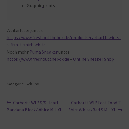
Graphic
prints
Weiterlesen
unter:
https://www.freshoutthebox.de/products/carhartt-wip-s-
s-fish-t-shirt-white
Noch
mehr
Puma Sneaker
unter
https://www.freshoutthebox.de
–
Online Sneaker Shop
Kategorie:
Schuhe
Beitragsnavigation
Vorheriger
Nächster
Carhartt WIP S/S Heart
Carhartt WIP Fast Food T-
Beitrag:
Beitrag:
Bandana Black/White M L XL
Shirt White/Red S M L XL