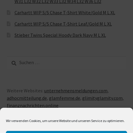
W31 L32 W32 L32 W33 L32 W34 L32 W36 L32
Carhartt WIP S/S Chase T-Shirt White/Gold M L XL
Carhartt WIP S/S Chase T-Shirt Leaf/Gold M L XL
Stieber Twins Special Hoody Dark Navy M L XL
Suche
nach:
Weitere Websites:
unternehmensmeldungen.com
,
adhocmitteilung.de
,
glamfemme.de
,
glimityglamity.com
,
finanznachrichten.online
Wir verwenden Cookies, um unsere Website und unseren Service zu optimieren.