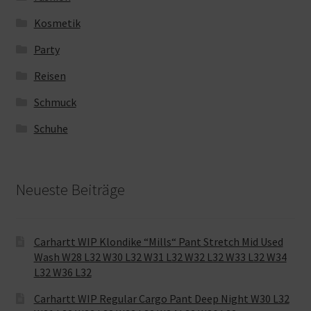
Kosmetik
Party
Reisen
Schmuck
Schuhe
Neueste Beiträge
Carhartt WIP Klondike “Mills“ Pant Stretch Mid Used
Wash W28 L32 W30 L32 W31 L32 W32 L32 W33 L32 W34
L32 W36 L32
Carhartt WIP Regular Cargo Pant Deep Night W30 L32