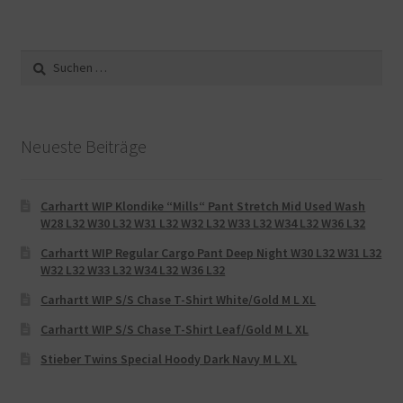
Suche
nach:
Neueste Beiträge
Carhartt WIP Klondike “Mills“ Pant Stretch Mid Used Wash
W28 L32 W30 L32 W31 L32 W32 L32 W33 L32 W34 L32 W36 L32
Carhartt WIP Regular Cargo Pant Deep Night W30 L32 W31 L32
W32 L32 W33 L32 W34 L32 W36 L32
Carhartt WIP S/S Chase T-Shirt White/Gold M L XL
Carhartt WIP S/S Chase T-Shirt Leaf/Gold M L XL
Stieber Twins Special Hoody Dark Navy M L XL