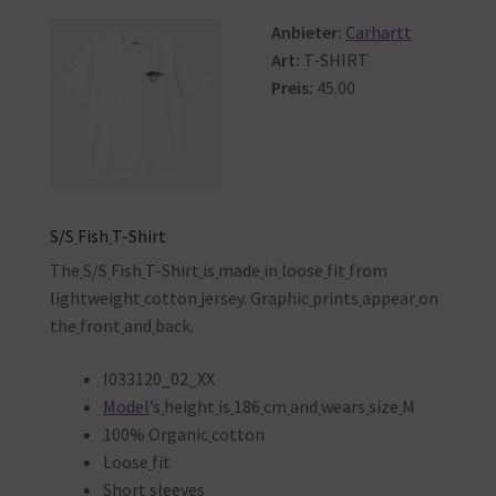
Warenkorb
Anbieter:
Carhartt
Art:
T-SHIRT
Preis:
45.00
S/S
Fish
T-Shirt
The
S/S
Fish
T-Shirt
is
made
in
loose
fit
from
lightweight
cotton
jersey. Graphic
prints
appear
on
the
front
and
back.
I033120_02_XX
Model
’s
height
is
186
cm
and
wears
size
M
100% Organic
cotton
Loose
fit
Short
sleeves