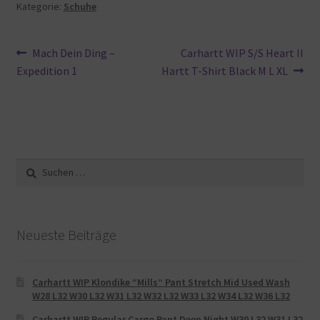
Kategorie:
Schuhe
Beitragsnavigation
Vorheriger
Nächster
Mach Dein Ding –
Carhartt WIP S/S Heart II
Beitrag:
Beitrag:
Expedition 1
Hartt T-Shirt Black M L XL
Suche
nach:
Neueste Beiträge
Carhartt WIP Klondike “Mills“ Pant Stretch Mid Used Wash
W28 L32 W30 L32 W31 L32 W32 L32 W33 L32 W34 L32 W36 L32
Carhartt WIP Regular Cargo Pant Deep Night W30 L32 W31 L32