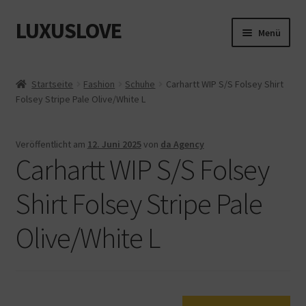
LUXUSLOVE
Zur
Zum
Menü
Navigation
Inhalt
springen
springen
Start
Startseite
Fashion
Schuhe
Carhartt WIP S/S Folsey Shirt
Folsey Stripe Pale Olive/White L
Cookie-Richtlinie (EU)
Datenschutz
Veröffentlicht am
12. Juni 2025
von
da Agency
Carhartt WIP S/S Folsey
Impressum
Shirt Folsey Stripe Pale
Kasse
Olive/White L
Mein Konto
Shop