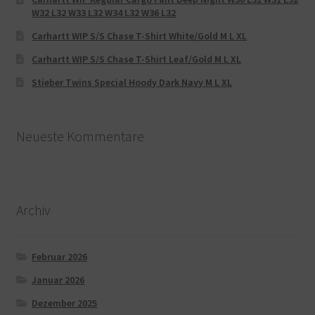
W32 L32 W33 L32 W34 L32 W36 L32
Carhartt WIP S/S Chase T-Shirt White/Gold M L XL
Carhartt WIP S/S Chase T-Shirt Leaf/Gold M L XL
Stieber Twins Special Hoody Dark Navy M L XL
Neueste Kommentare
Archiv
Februar 2026
Januar 2026
Dezember 2025