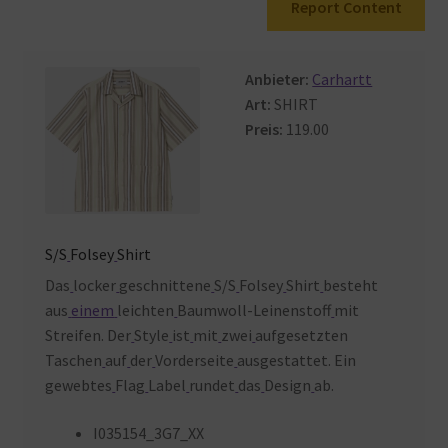
Report Content
Warenkorb
Anbieter:
Carhartt
Art:
SHIRT
Preis:
119.00
S/S
Folsey
Shirt
Das
locker
geschnittene
S/S
Folsey
Shirt
besteht
aus
einem
leichten
Baumwoll-Leinenstoff
mit
Streifen. Der
Style
ist
mit
zwei
aufgesetzten
Taschen
auf
der
Vorderseite
ausgestattet. Ein
gewebtes
Flag
Label
rundet
das
Design
ab.
I035154_3G7_XX