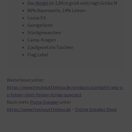
Das
Model
ist
1,84
m
groß und
trägt
Größe
M
86% Baumwolle, 14% Leinen
Loose
Fit
Garngefärbt
Stückgewaschen
Camp-Kragen
2
aufgesetzte
Taschen
Flag
Label
Weiterlesen
unter:
https://www.freshoutthebox.de/products/carhartt-wip-s-
s-folsey-shirt-folsey-stripe-suncrest
Noch
mehr
Puma Sneaker
unter
https://www.freshoutthebox.de
–
Online Sneaker Shop