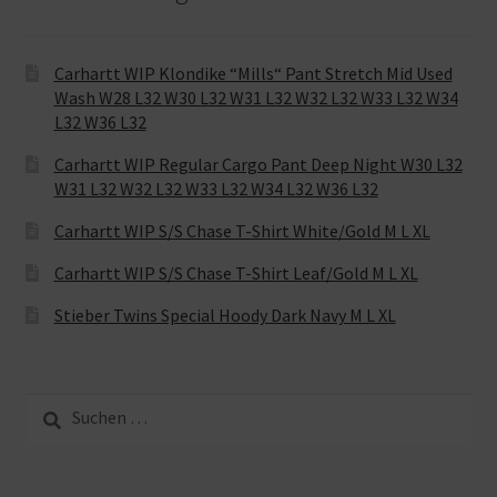
Carhartt WIP Klondike “Mills“ Pant Stretch Mid Used
Wash W28 L32 W30 L32 W31 L32 W32 L32 W33 L32 W34
L32 W36 L32
Carhartt WIP Regular Cargo Pant Deep Night W30 L32
W31 L32 W32 L32 W33 L32 W34 L32 W36 L32
Carhartt WIP S/S Chase T-Shirt White/Gold M L XL
Carhartt WIP S/S Chase T-Shirt Leaf/Gold M L XL
Stieber Twins Special Hoody Dark Navy M L XL
Suche
nach: