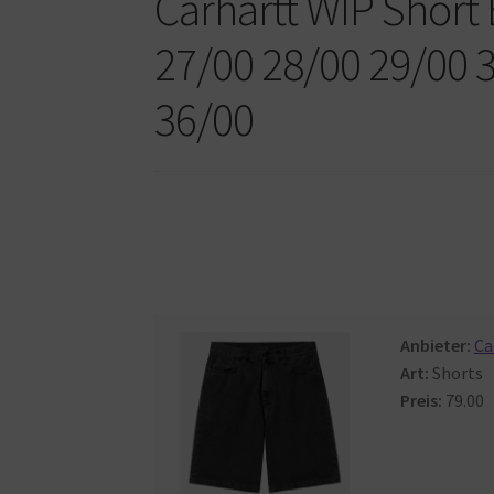
Carhartt WIP Short
27/00 28/00 29/00 
36/00
Anbieter:
Ca
Art:
Shorts
Preis:
79.00