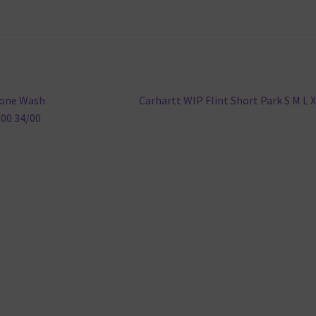
Nächster
tone Wash
Carhartt WIP Flint Short Park S M L 
Beitrag:
/00 34/00