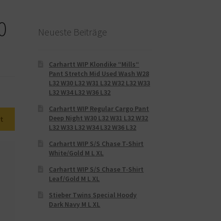
0
Neueste Beiträge
Carhartt WIP Klondike “Mills“
Pant Stretch Mid Used Wash W28
L32 W30 L32 W31 L32 W32 L32 W33
L32 W34 L32 W36 L32
Carhartt WIP Regular Cargo Pant
Deep Night W30 L32 W31 L32 W32
t
L32 W33 L32 W34 L32 W36 L32
Carhartt WIP S/S Chase T-Shirt
White/Gold M L XL
Carhartt WIP S/S Chase T-Shirt
Leaf/Gold M L XL
Stieber Twins Special Hoody
Dark Navy M L XL