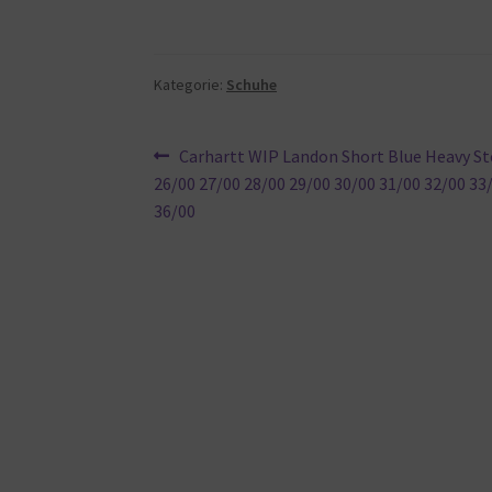
Kategorie:
Schuhe
Beitragsnavigation
Vorheriger
Carhartt WIP Landon Short Blue Heavy S
Beitrag:
26/00 27/00 28/00 29/00 30/00 31/00 32/00 33
36/00