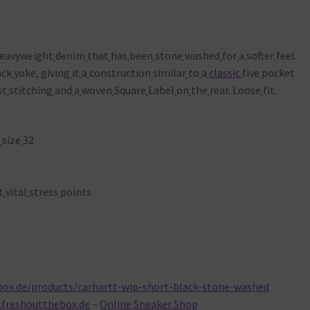
eavyweight
denim
that
has
been
stone
washed
for
a
softer
feel.
ack
yoke, giving
it
a
construction
similar
to
a
classic
five
pocket
st
stitching
and
a
woven
Square
Label
on
the
rear. Loose
fit.
size
32
t
vital
stress
points
box.de/products/carhartt-wip-short-black-stone-washed
.freshoutthebox.de
–
Online Sneaker Shop