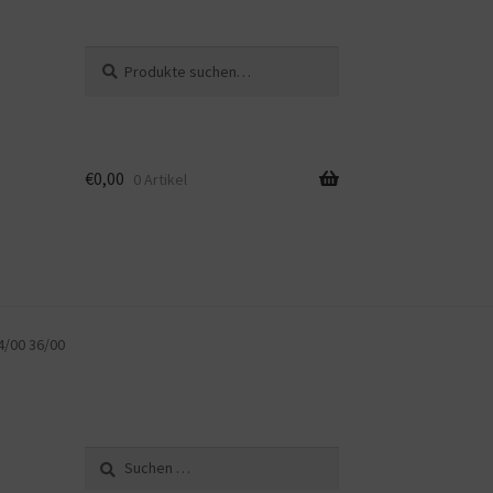
Suche
Suche
nach:
€
0,00
0 Artikel
4/00 36/00
Suche
nach: