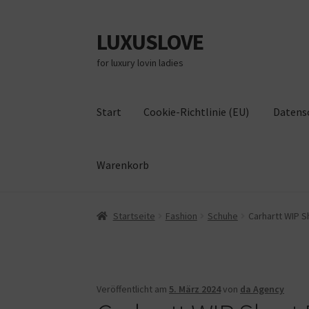
LUXUSLOVE
Zur
Zum
Navigation
Inhalt
for luxury lovin ladies
springen
springen
Start
Cookie-Richtlinie (EU)
Datens
Warenkorb
Start
Cookie-Richtlinie (EU)
Datenschutz
Im
Startseite
Fashion
Schuhe
Carhartt WIP S
Veröffentlicht am
5. März 2024
von
da Agency