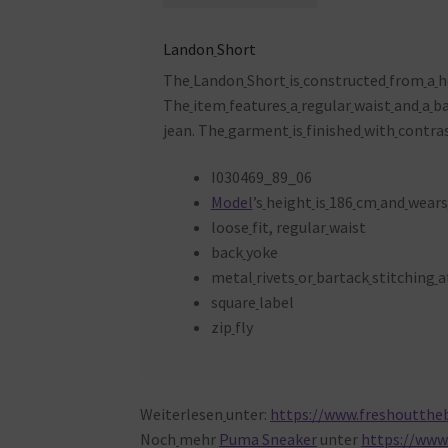
Landon
Short
The
Landon
Short
is
constructed
from
a
h
The
item
features
a
regular
waist
and
a
b
jean. The
garment
is
finished
with
contra
I030469_89_06
Model
’s
height
is
186
cm
and
wears
loose
fit, regular
waist
back
yoke
metal
rivets
or
bartack
stitching
a
square
label
zip
fly
Weiterlesen
unter:
https://www.freshoutthe
Noch
mehr
Puma Sneaker
unter
https://www