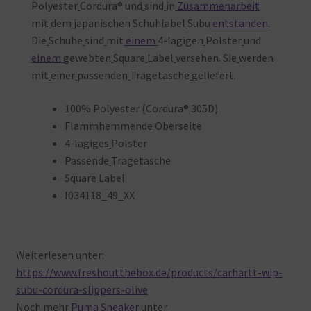
Polyester
Cordura® und
sind
in
Zusammenarbeit
mit
dem
japanischen
Schuhlabel
Subu
entstanden
.
Die
Schuhe
sind
mit
einem
4-lagigen
Polster
und
einem
gewebten
Square
Label
versehen. Sie
werden
mit
einer
passenden
Tragetasche
geliefert.
100% Polyester (Cordura® 305D)
Flammhemmende
Oberseite
4-lagiges
Polster
Passende
Tragetasche
Square
Label
I034118_49_XX
Weiterlesen
unter:
https://www.freshoutthebox.de/products/carhartt-wip-
subu-cordura-slippers-olive
Noch
mehr
Puma Sneaker
unter