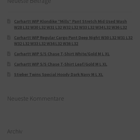
Neueste Beiträge
Carhartt WIP Klondike “Mills“ Pant Stretch Mid Used Wash
W28 L32 W30 L32 W31 L32 W32 L32 W33 L32 W34 L32 W36 L32
Carhartt WIP Regular Cargo Pant Deep Night W30 L32 W31 L32
W32 L32 W33 L32 W34 L32 W36 L32
Carhartt WIP S/S Chase T-Shirt White/Gold M L XL
Carhartt WIP S/S Chase T-Shirt Leaf/Gold M L XL
Stieber Twins Special Hoody Dark Navy M L XL
Neueste Kommentare
Archiv