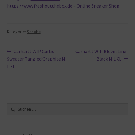
https://www.freshoutthebox.de
–
Online Sneaker Shop
Kategorie:
Schuhe
Beitragsnavigation
Vorheriger
Nächster
Carhartt WIP Curtis
Carhartt WIP Blevin Liner
Beitrag:
Beitrag:
Sweater Tangled Graphite M
Black M L XL
L XL
Suche
nach: