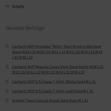
Schuhe
Neueste Beiträge
Carhartt WIP Klondike “Mills“ Pant Stretch Mid Used
Wash W28 L32 W30 L32 W31 L32 W32 L32 W33 L32 W34
L32 W36 L32
Carhartt WIP Regular Cargo Pant Deep Night W30 L32
W31 L32 W32 L32 W33 L32 W34 L32 W36 L32
Carhartt WIP S/S Chase T-Shirt White/Gold M L XL
Carhartt WIP S/S Chase T-Shirt Leaf/Gold M L XL
Stieber Twins Special Hoody Dark Navy M L XL