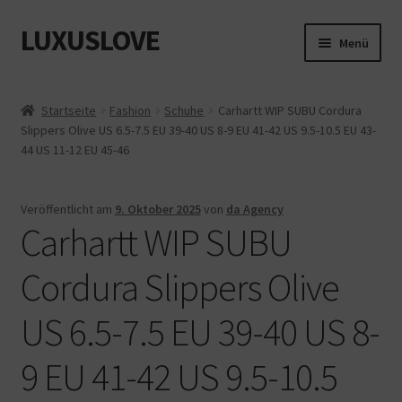
LUXUSLOVE
Zur
Zum
Menü
Navigation
Inhalt
springen
springen
Start
Startseite
Fashion
Schuhe
Carhartt WIP SUBU Cordura
Slippers Olive US 6.5-7.5 EU 39-40 US 8-9 EU 41-42 US 9.5-10.5 EU 43-
Cookie-Richtlinie (EU)
44 US 11-12 EU 45-46
Datenschutz
Veröffentlicht am
9. Oktober 2025
von
da Agency
Carhartt WIP SUBU
Impressum
Cordura Slippers Olive
Kasse
US 6.5-7.5 EU 39-40 US 8-
Mein Konto
9 EU 41-42 US 9.5-10.5
Shop