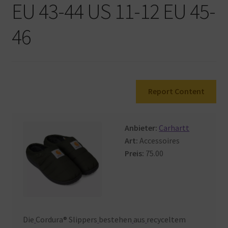
EU 43-44 US 11-12 EU 45-
Warenkorb
46
Report Content
Anbieter:
Carhartt
Art:
Accessoires
Preis:
75.00
Die
Cordura® Slippers
bestehen
aus
recyceltem