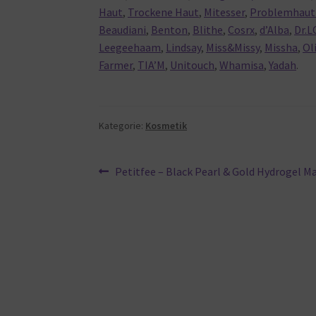
Haut
,
Trockene Haut
,
Mitesser
,
Problemhaut 
Beaudiani
,
Benton
,
Blithe
,
Cosrx
,
d’Alba
,
Dr.L
Leegeehaam
,
Lindsay
,
Miss&Missy
,
Missha
,
Ol
Farmer
,
TIA’M
,
Unitouch
,
Whamisa
,
Yadah
.
Kategorie:
Kosmetik
Beitragsnavigation
Vorheriger
Petitfee – Black Pearl & Gold Hydrogel M
Beitrag: