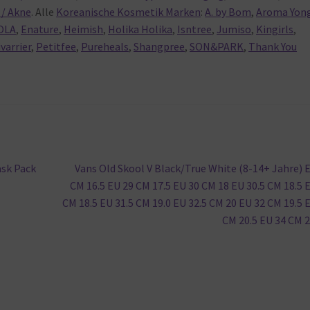
/ Akne
. Alle
Koreanische Kosmetik Marken
:
A. by Bom
,
Aroma Yon
OLA
,
Enature
,
Heimish
,
Holika Holika
,
Isntree
,
Jumiso
,
Kingirls
,
ivarrier
,
Petitfee
,
Pureheals
,
Shangpree
,
SON&PARK
,
Thank You
Nächster
ask Pack
Vans Old Skool V Black/True White (8-14+ Jahre) 
Beitrag:
CM 16.5 EU 29 CM 17.5 EU 30 CM 18 EU 30.5 CM 18.5 
CM 18.5 EU 31.5 CM 19.0 EU 32.5 CM 20 EU 32 CM 19.5 
CM 20.5 EU 34 CM 