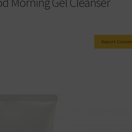
d Morning Gel Cleanser
Report Conten