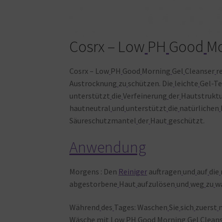
Cosrx – Low
PH
Good
Mo
Cosrx – Low
PH
Good
Morning
Gel
Cleanser
r
Austrocknung
zu
schützen. Die
leichte
Gel-Te
unterstützt
die
Verfeinerung
der
Hautstrukt
hautneutral
und
unterstützt
die
natürlichen
Säureschutzmantel
der
Haut
geschützt.
Anwendung
Morgens : Den
Reiniger
auftragen
und
auf
die
abgestorbene
Haut
aufzulösen
und
weg
zu
w
Während
des
Tages: Waschen
Sie
sich
zuerst
Wäsche
mit
Low
PH
Good
Morning
Gel
Clean