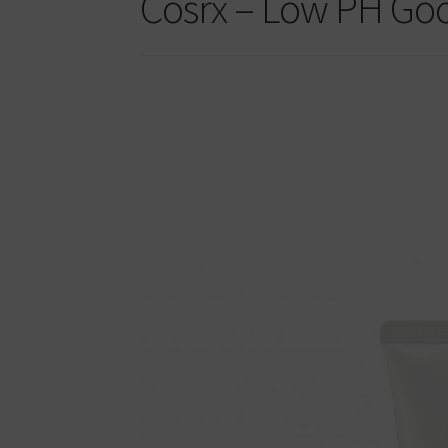
Cosrx – Low PH Goo