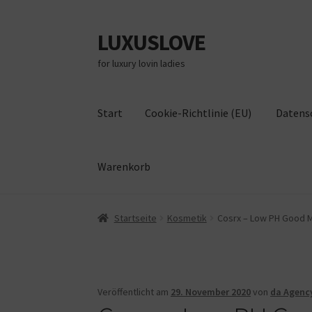
LUXUSLOVE
Zur
Zum
Navigation
Inhalt
for luxury lovin ladies
springen
springen
Start
Cookie-Richtlinie (EU)
Datens
Warenkorb
Start
Cookie-Richtlinie (EU)
Datenschutz
Im
Startseite
Kosmetik
Cosrx – Low PH Good M
Veröffentlicht am
29. November 2020
von
da Agenc