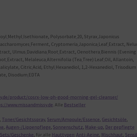
royl
Methyl
Isethionate, Polysorbate
20, Styrax
Japonicus
 Saccharomyces
Ferment, Cryptomeria
Japonica
Leaf
Extract, Nel
tract, Ulmus
Davidiana
Root
Extract, Oenothera
Biennis (Evening
oot
Extract, Melaleuca
Alternifolia (Tea
Tree) Leaf
Oil, Allantoin,
alicylate, Citric
Acid, Ethyl
Hexanediol, 1,2-Hexanediol, Trisodium
te, Disodium
EDTA
y.de/product/cosrx-low-ph-good-morning-gel-cleanser/
ps://www.missandmissy.de
. Alle
Bestseller
,
Toner/Gesichtsspray
,
Serum/Ampoule/Essence
,
Gesichtsöle
,
ke
,
Augen-/Lippenpflege
,
Sonnenschutz
,
Make-up
,
Der gepflegte
,
Sets/Geschenke
, für
alle
Hauttypen
:
Anti-Aging
,
Mischhaut
,
Sensi