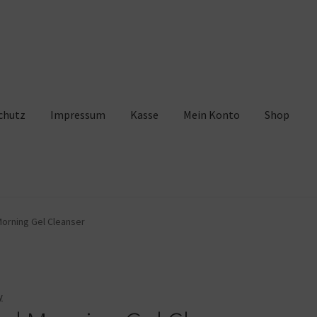
chutz
Impressum
Kasse
Mein Konto
Shop
pressum
Kasse
Mein Konto
Shop
Warenkorb
orning Gel Cleanser
y