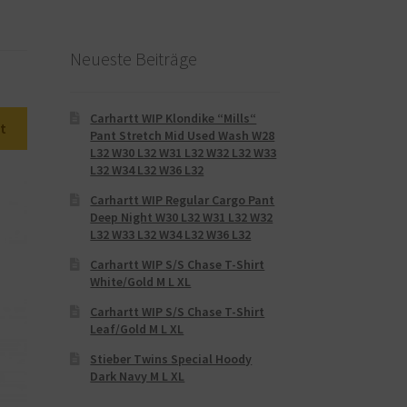
Neueste Beiträge
Carhartt WIP Klondike “Mills“
t
Pant Stretch Mid Used Wash W28
L32 W30 L32 W31 L32 W32 L32 W33
L32 W34 L32 W36 L32
Carhartt WIP Regular Cargo Pant
Deep Night W30 L32 W31 L32 W32
L32 W33 L32 W34 L32 W36 L32
Carhartt WIP S/S Chase T-Shirt
White/Gold M L XL
Carhartt WIP S/S Chase T-Shirt
Leaf/Gold M L XL
Stieber Twins Special Hoody
Dark Navy M L XL