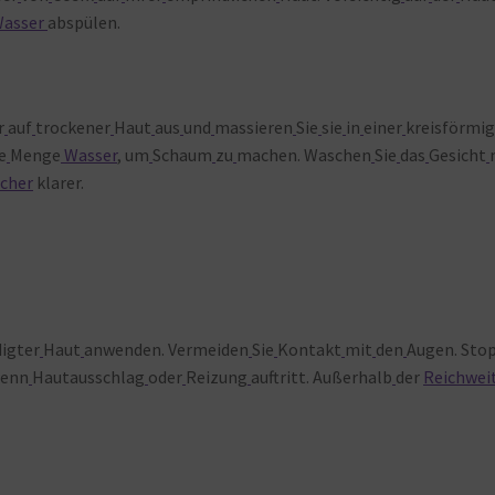
asser
abspülen.
r
auf
trockener
Haut
aus
und
massieren
Sie
sie
in
einer
kreisförmi
e
Menge
Wasser
, um
Schaum
zu
machen. Waschen
Sie
das
Gesicht
cher
klarer.
igter
Haut
anwenden. Vermeiden
Sie
Kontakt
mit
den
Augen. Sto
wenn
Hautausschlag
oder
Reizung
auftritt. Außerhalb
der
Reichwei