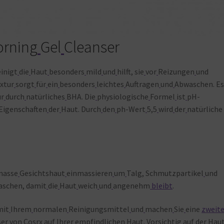
rning
Gel
Cleanser
einigt
die
Haut
besonders
mild
und
hilft, sie
vor
Reizungen
und
xtur
sorgt
für
ein
besonders
leichtes
Auftragen
und
Abwaschen. E
ur
durch
natürliches
BHA. Die
physiologische
Formel
ist
pH-
Eigenschaften
der
Haut. Durch
den
ph-Wert
5,5
wird
der
natürliche
nasse
Gesichtshaut
einmassieren
um
Talg, Schmutzpartikel
und
aschen, damit
die
Haut
weich
und
angenehm
bleibt
.
mit
Ihrem
normalen
Reinigungsmittel
und
machen
Sie
eine
zweit
ser
von
Cosrx
auf
Ihrer
empfindlichen
Haut. Vorsichtig
auf
der
Hau