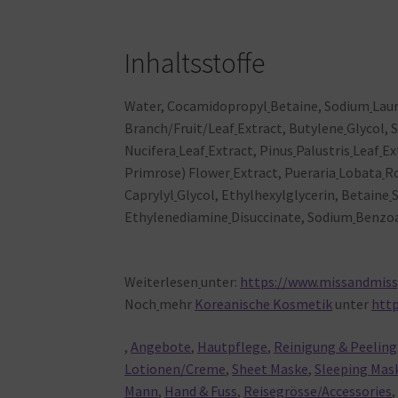
Inhaltsstoffe
Water, Cocamidopropyl
Betaine, Sodium
Lau
Branch/Fruit/Leaf
Extract, Butylene
Glycol,
Nucifera
Leaf
Extract, Pinus
Palustris
Leaf
Ex
Primrose) Flower
Extract, Pueraria
Lobata
R
Caprylyl
Glycol, Ethylhexylglycerin, Betaine
S
Ethylenediamine
Disuccinate, Sodium
Benzoa
Weiterlesen
unter:
https://www.missandmiss
Noch
mehr
Koreanische Kosmetik
unter
htt
,
Angebote
,
Hautpflege
,
Reinigung & Peeling
Lotionen/Creme
,
Sheet Maske
,
Sleeping Mas
Mann
,
Hand & Fuss
,
Reisegrösse/Accessories