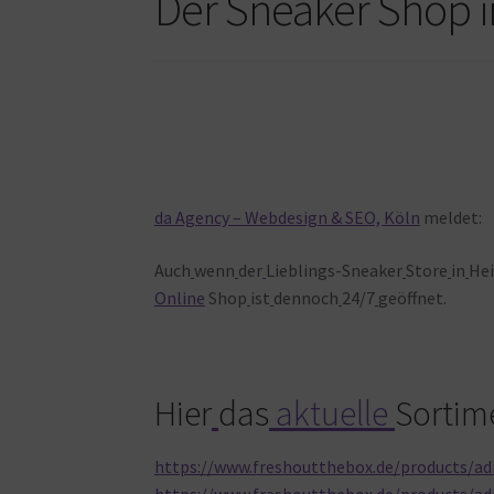
Der Sneaker Shop 
da Agency – Webdesign & SEO, Köln
meldet:
Auch
wenn
der
Lieblings-Sneaker
Store
in
Hei
Online
Shop
ist
dennoch
24/7
geöffnet.
Hier
das
aktuelle
Sortim
https://www.freshoutthebox.de/products/adi