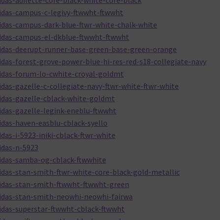
das-adilette-core-black-white-core-black
idas-campus-c-legivy-ftwwht-ftwwht
idas-campus-dark-blue-ftwr-white-chalk-white
didas-campus-el-dkblue-ftwwht-ftwwht
idas-deerupt-runner-base-green-base-green-orange
das-forest-grove-power-blue-hi-res-red-s18-collegiate-navy
idas-forum-lo-cwhite-croyal-goldmt
das-gazelle-c-collegiate-navy-ftwr-white-ftwr-white
idas-gazelle-cblack-white-goldmt
idas-gazelle-legink-eneblu-ftwwht
das-haven-easblu-cblack-syello
as-i-5923-iniki-cblack-ftwr-white
idas-n-5923
idas-samba-og-cblack-ftwwhite
das-stan-smith-ftwr-white-core-black-gold-metallic
didas-stan-smith-ftwwht-ftwwht-green
idas-stan-smith-neowhi-neowhi-fairwa
idas-superstar-ftwwht-cblack-ftwwht