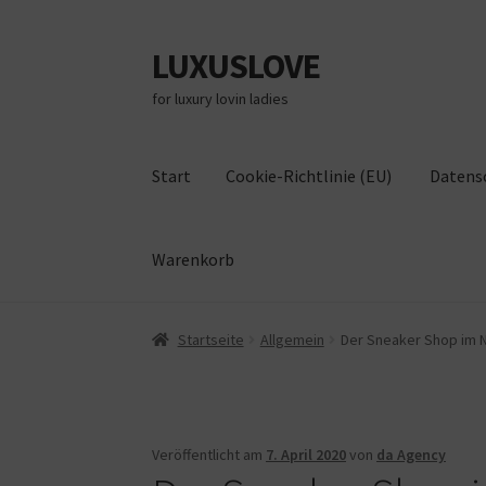
LUXUSLOVE
Zur
Zum
Navigation
Inhalt
for luxury lovin ladies
springen
springen
Start
Cookie-Richtlinie (EU)
Datens
Warenkorb
Start
Cookie-Richtlinie (EU)
Datenschutz
Im
Startseite
Allgemein
Der Sneaker Shop im 
Veröffentlicht am
7. April 2020
von
da Agency