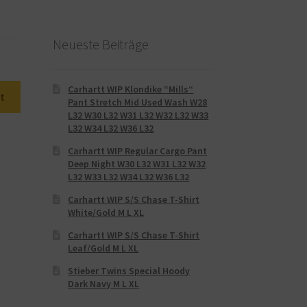
Neueste Beiträge
Carhartt WIP Klondike “Mills“
t
Pant Stretch Mid Used Wash W28
L32 W30 L32 W31 L32 W32 L32 W33
L32 W34 L32 W36 L32
Carhartt WIP Regular Cargo Pant
Deep Night W30 L32 W31 L32 W32
L32 W33 L32 W34 L32 W36 L32
Carhartt WIP S/S Chase T-Shirt
White/Gold M L XL
Carhartt WIP S/S Chase T-Shirt
Leaf/Gold M L XL
Stieber Twins Special Hoody
Dark Navy M L XL