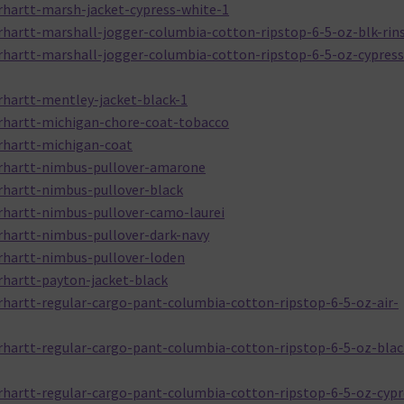
rhartt-marsh-jacket-cypress-white-1
rhartt-marshall-jogger-columbia-cotton-ripstop-6-5-oz-blk-rin
rhartt-marshall-jogger-columbia-cotton-ripstop-6-5-oz-cypress
rhartt-mentley-jacket-black-1
rhartt-michigan-chore-coat-tobacco
rhartt-michigan-coat
arhartt-nimbus-pullover-amarone
rhartt-nimbus-pullover-black
rhartt-nimbus-pullover-camo-laurei
rhartt-nimbus-pullover-dark-navy
rhartt-nimbus-pullover-loden
rhartt-payton-jacket-black
rhartt-regular-cargo-pant-columbia-cotton-ripstop-6-5-oz-air-
rhartt-regular-cargo-pant-columbia-cotton-ripstop-6-5-oz-blac
rhartt-regular-cargo-pant-columbia-cotton-ripstop-6-5-oz-cypr