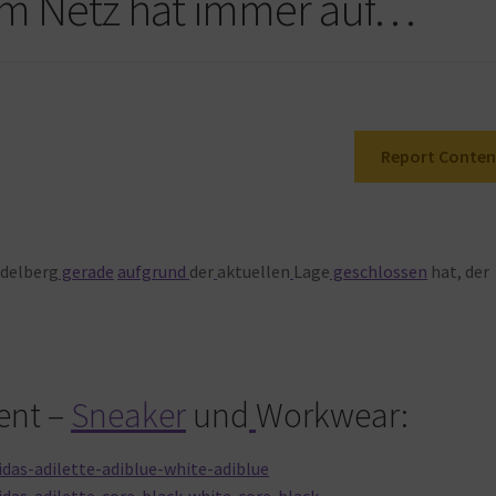
im Netz hat immer auf…
Report Conten
delberg
gerade
aufgrund
der
aktuellen
Lage
geschlossen
hat, der
ent –
Sneaker
und
Workwear:
das-adilette-adiblue-white-adiblue