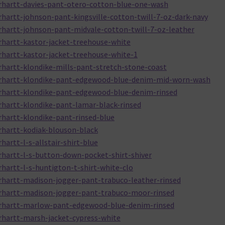
rhartt-davies-pant-otero-cotton-blue-one-wash
hartt-johnson-pant-kingsville-cotton-twill-7-oz-dark-navy
rhartt-johnson-pant-midvale-cotton-twill-7-oz-leather
rhartt-kastor-jacket-treehouse-white
rhartt-kastor-jacket-treehouse-white-1
rhartt-klondike-mills-pant-stretch-stone-coast
arhartt-klondike-pant-edgewood-blue-denim-mid-worn-wash
rhartt-klondike-pant-edgewood-blue-denim-rinsed
rhartt-klondike-pant-lamar-black-rinsed
rhartt-klondike-pant-rinsed-blue
rhartt-kodiak-blouson-black
artt-l-s-allstair-shirt-blue
rhartt-l-s-button-down-pocket-shirt-shiver
hartt-l-s-huntigton-t-shirt-white-clo
rhartt-madison-jogger-pant-trabuco-leather-rinsed
arhartt-madison-jogger-pant-trabuco-moor-rinsed
arhartt-marlow-pant-edgewood-blue-denim-rinsed
rhartt-marsh-jacket-cypress-white