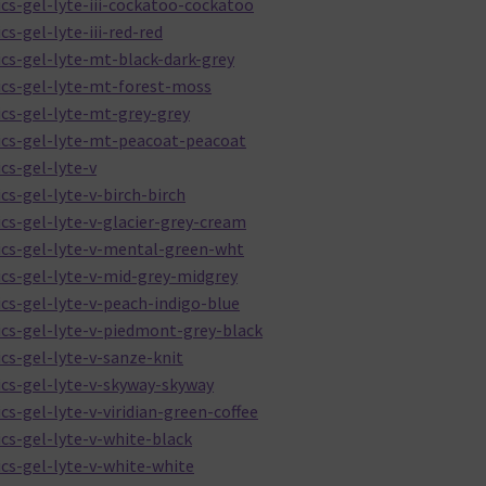
cs-gel-lyte-iii-cockatoo-cockatoo
s-gel-lyte-iii-red-red
cs-gel-lyte-mt-black-dark-grey
ics-gel-lyte-mt-forest-moss
cs-gel-lyte-mt-grey-grey
ics-gel-lyte-mt-peacoat-peacoat
cs-gel-lyte-v
s-gel-lyte-v-birch-birch
cs-gel-lyte-v-glacier-grey-cream
ics-gel-lyte-v-mental-green-wht
cs-gel-lyte-v-mid-grey-midgrey
cs-gel-lyte-v-peach-indigo-blue
ics-gel-lyte-v-piedmont-grey-black
cs-gel-lyte-v-sanze-knit
cs-gel-lyte-v-skyway-skyway
s-gel-lyte-v-viridian-green-coffee
cs-gel-lyte-v-white-black
cs-gel-lyte-v-white-white