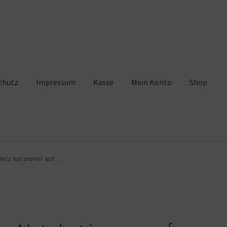
chutz
Impressum
Kasse
Mein Konto
Shop
pressum
Kasse
Mein Konto
Shop
Warenkorb
Netz hat immer auf…