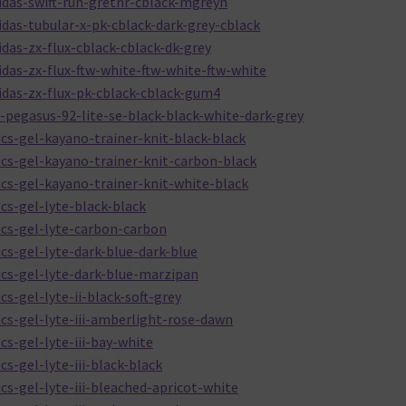
idas-swift-run-grethr-cblack-mgreyh
das-tubular-x-pk-cblack-dark-grey-cblack
das-zx-flux-cblack-cblack-dk-grey
das-zx-flux-ftw-white-ftw-white-ftw-white
idas-zx-flux-pk-cblack-cblack-gum4
-pegasus-92-lite-se-black-black-white-dark-grey
cs-gel-kayano-trainer-knit-black-black
cs-gel-kayano-trainer-knit-carbon-black
cs-gel-kayano-trainer-knit-white-black
cs-gel-lyte-black-black
ics-gel-lyte-carbon-carbon
cs-gel-lyte-dark-blue-dark-blue
cs-gel-lyte-dark-blue-marzipan
s-gel-lyte-ii-black-soft-grey
cs-gel-lyte-iii-amberlight-rose-dawn
s-gel-lyte-iii-bay-white
s-gel-lyte-iii-black-black
s-gel-lyte-iii-bleached-apricot-white