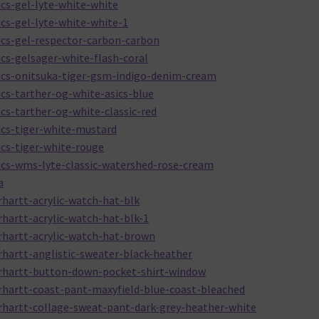
cs-gel-lyte-white-white
cs-gel-lyte-white-white-1
ics-gel-respector-carbon-carbon
cs-gelsager-white-flash-coral
ics-onitsuka-tiger-gsm-indigo-denim-cream
cs-tarther-og-white-asics-blue
cs-tarther-og-white-classic-red
ics-tiger-white-mustard
cs-tiger-white-rouge
ics-wms-lyte-classic-watershed-rose-cream
a
hartt-acrylic-watch-hat-blk
hartt-acrylic-watch-hat-blk-1
rhartt-acrylic-watch-hat-brown
hartt-anglistic-sweater-black-heather
arhartt-button-down-pocket-shirt-window
rhartt-coast-pant-maxyfield-blue-coast-bleached
rhartt-collage-sweat-pant-dark-grey-heather-white