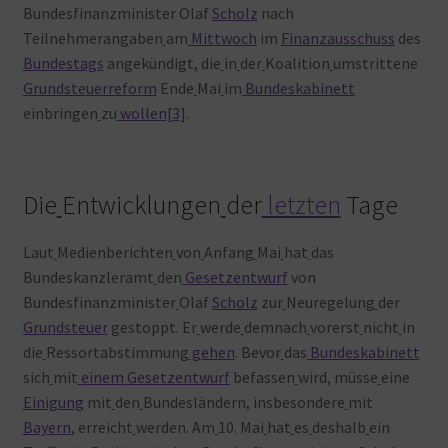
Bundesfinanzminister Olaf
Scholz
nach
Teilnehmerangaben
am
Mittwoch
im
Finanzausschuss
des
Bundestags
angekündigt, die
in
der
Koalition
umstrittene
Grundsteuerreform
Ende
Mai
im
Bundeskabinett
einbringen
zu
wollen
[
3
].
Die
Entwicklungen
der
letzten
Tage
Laut
Medienberichten
von
Anfang
Mai
hat
das
Bundeskanzleramt
den
Gesetzentwurf
von
Bundesfinanzminister
Olaf
Scholz
zur
Neuregelung
der
Grundsteuer
gestoppt. Er
werde
demnach
vorerst
nicht
in
die
Ressortabstimmung
gehen
. Bevor
das
Bundeskabinett
sich
mit
einem
Gesetzentwurf
befassen
wird, müsse
eine
Einigung
mit
den
Bundesländern, insbesondere
mit
Bayern
, erreicht
werden. Am
10. Mai
hat
es
deshalb
ein