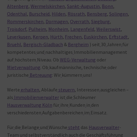
Altenberg
,
Wermelskirchen
,
Sankt-Augustin
,
Bonn
,
Odenthal
,
Burscheid
,
Hilden
,
Rösrath
,
Bensberg
,
Solingen
,
Rommerskirchen
,
Dormagen
,
Overrath
,
Siegburg
,
Troisdorf
,
Pulheim
,
Monheim
,
Langenfeld
,
Weilerswist
,
Leverkusen
,
Kerpen
,
Hürth
,
Frechen
,
Euskirchen
,
Erftstadt
,
Bruehl
,
Bergisch-Gladbach
&
Bergheim
) seit
30
Jahren
für
kompetentes
und
nachhaltiges
Immobilienmanagement
auf
höchstem
Niveau. Ob
WEG-Verwaltung
oder
Mietverwaltung
. Ob
kaufmännische, technische
oder
juristische
Betreuung
: Wir
kümmern
uns!
Werte
erhalten
, Abläufe
steuern
, Interessen
ausgleichen –
als
Immobilienverwalter
ist
die
Schleumer
Hausverwaltung Köln
für
ihre
Kunden
in
den
verschiedensten
Aufgabenbereichen
im
Einsatz.
Für
die
Belange
und
Wünsche
steht
das
Hausverwalter
-
Team
und
selbstverständlich
auch
die
Geschäftsführung