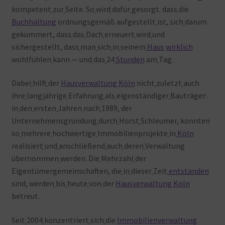
kompetent
zur
Seite. So
wird
dafür
gesorgt. dass
die
Buchhaltung
ordnungsgemäß aufgestellt
ist, sich
darum
gekümmert, dass
das
Dach
erneuert
wird
und
sichergestellt, dass
man
sich
in
seinem
Haus
wirklich
wohlfühlen
kann — und
das
24
Stunden
am
Tag.
Dabei
hilft
der
Hausverwaltung Köln
nicht
zuletzt
auch
ihre
langjährige
Erfahrung
als
eigenständiger
Bauträger:
in
den
ersten
Jahren
nach
1989, der
Unternehmensgründung
durch
Horst
Schleumer, konnten
so
mehrere
hochwertige
Immobilienprojekte
in
Köln
realisiert
und
anschließend
auch
deren
Verwaltung
übernommen
werden. Die
Mehrzahl
der
Eigentümergemeinschaften, die
in
dieser
Zeit
entstanden
sind, werden
bis
heute
von
der
Hausverwaltung Köln
betreut.
Seit
2004
konzentriert
sich
die
Immobilienverwaltung