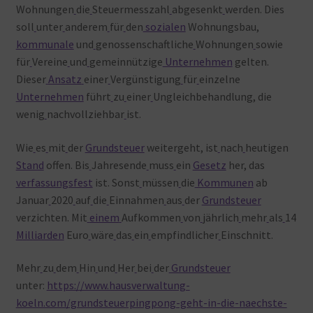
Wohnungen
die
Steuermesszahl
abgesenkt
werden. Dies
soll
unter
anderem
für
den
sozialen
Wohnungsbau,
kommunale
und
genossenschaftliche
Wohnungen
sowie
für
Vereine
und
gemeinnützige
Unternehmen
gelten.
Dieser
Ansatz
einer
Vergünstigung
für
einzelne
Unternehmen
führt
zu
einer
Ungleichbehandlung, die
wenig
nachvollziehbar
ist.
Wie
es
mit
der
Grundsteuer
weitergeht, ist
nach
heutigen
Stand
offen. Bis
Jahresende
muss
ein
Gesetz
her, das
verfassungsfest
ist. Sonst
müssen
die
Kommunen
ab
Januar
2020
auf
die
Einnahmen
aus
der
Grundsteuer
verzichten. Mit
einem
Aufkommen
von
jährlich
mehr
als
14
Milliarden
Euro
wäre
das
ein
empfindlicher
Einschnitt.
Mehr
zu
dem
Hin
und
Her
bei
der
Grundsteuer
unter:
https://www.hausverwaltung-
koeln.com/grundsteuerpingpong-geht-in-die-naechste-