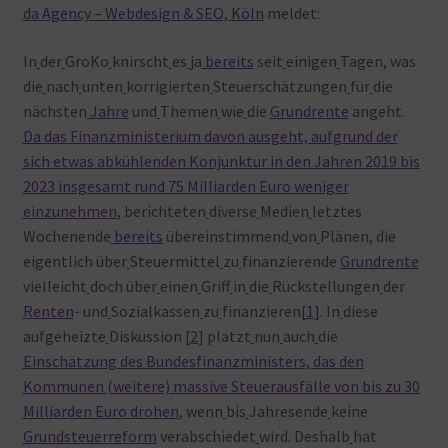
da Agency – Webdesign & SEO, Köln
meldet:
Warenkorb
In
der
GroKo
knirscht
es
ja
bereits
seit
einigen
Tagen, was
die
nach
unten
korrigierten
Steuerschätzungen
für
die
nächsten
Jahre
und
Themen
wie
die
Grundrente
angeht.
Da das Finanzministerium davon ausgeht, aufgrund der
sich etwas abkühlenden Konjunktur in den Jahren 2019 bis
2023 insgesamt rund 75 Milliarden Euro weniger
einzunehmen
, berichteten
diverse
Medien
letztes
Wochenende
bereits
übereinstimmend
von
Plänen, die
eigentlich über
Steuermittel
zu
finanzierende
Grundrente
vielleicht
doch über
einen
Griff
in
die
Rückstellungen
der
Renten
- und
Sozialkassen
zu
finanzieren[
1
]. In
diese
aufgeheizte
Diskussion [
2
] platzt
nun
auch
die
Einschätzung des Bundesfinanzministers, das den
Kommunen (weitere) massive Steuerausfälle von bis zu 30
Milliarden Euro drohen
, wenn
bis
Jahresende
keine
Grundsteuer
reform
verabschiedet
wird. Deshalb
hat