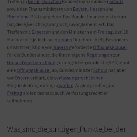
Treffen
in
Berlin
zwischen
Bundesfinanzminister
Scholz
sowie
den
Finanzministern
von
Bayern
,
Hessen
und
Rheinland
-Pfalz
gegeben. Das
Bundesfinanzministerium
hat
diese
Berichte
zwar
noch
zuvor
dementiert. Das
Treffen
mit
Experten
und
den
Ministern
am
Freitag
, den
10.
Mai
brachte
jedoch
auch
keinen
Durchbruch [4]. Besonders
umstritten
ist
die
von
Bayern
geforderte
Öffnungsklausel
für
die
Bundesländer, die
ihnen
eigene
Regelungen
zur
Grundsteuerberechnung
ermöglichen
würde. Die
SPD
lehnt
eine
Öffnungsklausel
ab, Bundesminister
Scholz
hat
aber
vor
Ostern
erklärt, die
verfassungsrechtlichen
Möglichkeiten
prüfen
zu
wollen
. An
dem
Treffen
am
Freitag
sollen
deshalb
auch
Verfassungsrechtler
teilnehmen.
Was
sind
die
strittigen
Punkte
bei
der