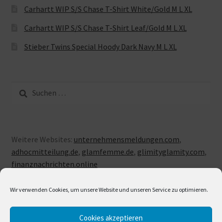
Carhartt WIP S/S Chase T-Shirt White/Gold M L XL
Carhartt WIP S/S Chase T-Shirt Leaf/Gold M L XL
Stieber Twins Special Hoody Dark Navy M L XL
Suche
nach:
Weitere Websites:
unternehmensmeldungen.com
,
adhocmitteilung.de
,
glamfemme.de
,
glimityglamity.com
,
finanznachrichten.online
Wir verwenden Cookies, um unsere Website und unseren Service zu optimieren.
Cookies akzeptieren