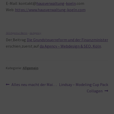
E-Mail: kontakt@
hausverwaltung
-
koeln
.com
Web:
https://www.hausverwaltung-koeln.com
SEO Agentur Berlin
–
da Agency
Der
Beitrag
Die Grundsteuerreform und der Finanzminister
erschien
zuerst
auf
da Agency – Webdesign & SEO, Köln
.
Kategorie:
Allgemein
Beitragsnavigation
Vorheriger
Nächster
Alles neu macht der Mai…
Lindsay – Modeling Cup Pack
Beitrag:
Beitrag:
Collagen