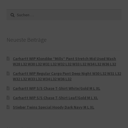
Suche
nach:
Neueste Beiträge
Carhartt WIP Klondike “Mills“ Pant Stretch Mid Used Wash
W28 L32 W30 L32 W31 L32 W32 L32 W33 L32 W34 L32 W36 L32
Carhartt WIP Regular Cargo Pant Deep Night W30 L32 W31 L32
W32 L32 W33 L32 W34 L32 W36 L32
Carhartt WIP S/S Chase T-Shirt White/Gold M L XL
Carhartt WIP S/S Chase T-Shirt Leaf/Gold M L XL
Stieber Twins Special Hoody Dark Navy M L XL