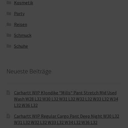
Kosmetik
Party
Reisen
Schmuck
Schuhe
Neueste Beiträge
Carhartt WIP Klondike “Mills“ Pant Stretch Mid Used
Wash W28 L32 W30 L32 W31 L32 W32 L32 W33 L32 W34
L32 W36 L32
Carhartt WIP Regular Cargo Pant Deep Night W30 L32
W31 L32 W32 L32 W33 L32 W34 L32 W36 L32