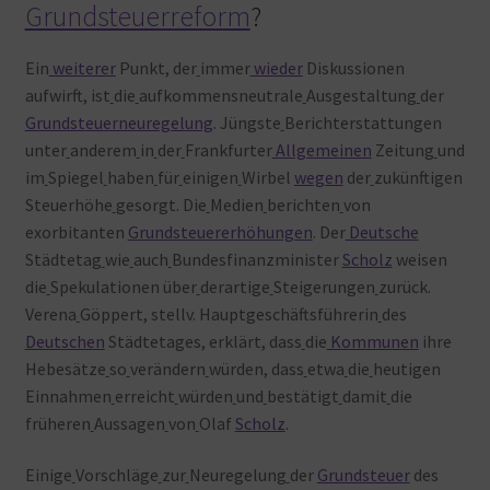
Grundsteuerreform
?
Ein
weiterer
Punkt, der
immer
wieder
Diskussionen
aufwirft, ist
die
aufkommensneutrale
Ausgestaltung
der
Grundsteuerneuregelung
. Jüngste
Berichterstattungen
unter
anderem
in
der
Frankfurter
Allgemeinen
Zeitung
und
im
Spiegel
haben
für
einigen
Wirbel
wegen
der
zukünftigen
Steuerhöhe
gesorgt. Die
Medien
berichten
von
exorbitanten
Grundsteuererhöhungen
. Der
Deutsche
Städtetag
wie
auch
Bundesfinanzminister
Scholz
weisen
die
Spekulationen über
derartige
Steigerungen
zurück.
Verena
Göppert, stellv. Hauptgeschäftsführerin
des
Deutschen
Städtetages, erklärt, dass
die
Kommunen
ihre
Hebesätze
so
verändern
würden, dass
etwa
die
heutigen
Einnahmen
erreicht
würden
und
bestätigt
damit
die
früheren
Aussagen
von
Olaf
Scholz
.
Einige
Vorschläge
zur
Neuregelung
der
Grundsteuer
des