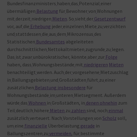
Bundesfinanzministers
haben
das
Potenzial
einer
übermäßigen
Belastung
für
Bewohner
von
Wohnungen
mit
derzeit
niedrigen
Mieten
. So
sieht
der
Gesetzentwurf
vor, auf
die
Erhebung
jeder
einzelnen
Miete
zu
verzichten
und
stattdessen
die
aus
dem
Mikrozensus
des
Statistischen
Bundesamtes
abgeleiteten
durchschnittlichen
Nettokaltmieten
zugrunde
zu
legen.
Das
ist
zwar
unbürokratischer, könnte
aber
zur
Folge
haben, dass
Wohnungsbestände
mit
niedrigeren
Mieten
benachteiligt
werden. Auch
der
vorgesehene
Mietzuschlag
in
Ballungsgebieten
und
Großstädten
führt
zu
einer
zusätzlichen
Belastung
insbesondere
für
Wohnungsbestände
im
unteren
Mietsegment. Außerdem
würde
das
Wohnen
in
Großstädten, in
denen
ohnehin
zum
Teil
deutlich
höhere
Mieten
zu
zahlen
sind, noch
einmal
zusätzlich
verteuert. Nach
Vorstellungen
von
Scholz
soll,
um
eine
finanzielle
Überbelastung
gerade
in
Ballungszentren
zu
vermeiden
, für
bestimmte