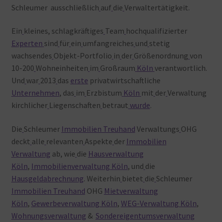
Schleumer ausschließlich
auf
die
Verwaltertätigkeit.
Ein
kleines, schlagkräftiges
Team
hochqualifizierter
Experten
sind
für
ein
umfangreiches
und
stetig
wachsendes
Objekt-Portfolio
in
der
Größenordnung
von
10-200
Wohneinheiten
im
Großraum
Köln
verantwortlich.
Und
war
2013
das
erste
privatwirtschaftliche
Unternehmen
, das
im
Erzbistum
Köln
mit
der
Verwaltung
kirchlicher
Liegenschaften
betraut
wurde
.
Die
Schleumer
Immobilien Treuhand
Verwaltungs
OHG
deckt
alle
relevanten
Aspekte
der
Immobilien
Verwaltung
ab, wie
die
Hausverwaltung
Köln
,
Immobilienverwaltung Köln
, und
die
Hausgeldabrechnung
. Weiterhin
bietet
die
Schleumer
Immobilien Treuhand
OHG
Mietverwaltung
Köln
,
Gewerbeverwaltung Köln
,
WEG-Verwaltung Köln
,
Wohnungsverwaltung
&
Sondereigentumsverwaltung