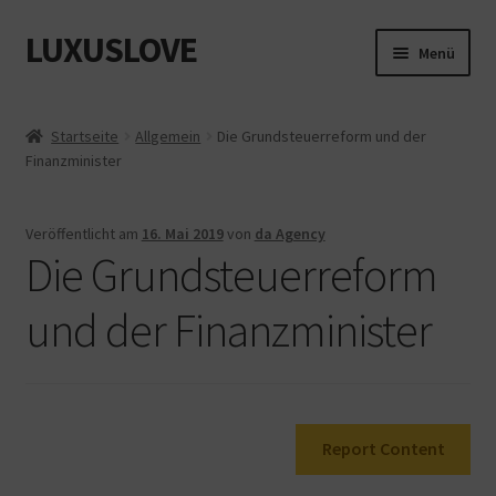
LUXUSLOVE
Zur
Zum
Menü
Navigation
Inhalt
springen
springen
Start
Startseite
Allgemein
Die Grundsteuerreform und der
Finanzminister
Cookie-Richtlinie (EU)
Datenschutz
Veröffentlicht am
16. Mai 2019
von
da Agency
Die Grundsteuerreform
Impressum
und der Finanzminister
Kasse
Mein Konto
Report Content
Shop