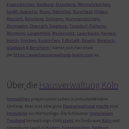
Engelskirchen
,
Bedburg
,
Altenberg
,
Wermelskirchen
,
Sankt-Augustin
,
Bonn
,
Odenthal
,
Burscheid
,
Hilden
,
Rösrath
,
Bensberg
,
Solingen
,
Rommerskirchen
,
Dormagen
,
Overrath
,
Siegburg
,
Troisdorf
,
Pulheim
,
Monheim
,
Langenfeld
,
Weilerswist
,
Leverkusen
,
Kerpen
,
Hürth
,
Frechen
,
Euskirchen
,
Erftstadt
,
Bruehl
,
Bergisch-
Gladbach
&
Bergheim
) bietet
sich
hier
etwa
die
https://www.hausverwaltung-koeln.com
an.
Über
die
Hausverwaltung Köln
Immobilien
prägen
unser
Leben
in
entscheidendem
Umfang. Aber
erst
eine
gute
Hausverwaltung
macht
eine
Immobilie
zur
Wertanlage. Die
Schleumer
Immobilien
Treuhand
Verwaltungs-OHG
steht
im
Großraum
Köln
und
Umgebung (auch
in
Kürten
,
Engelskirchen
,
Bedburg
,