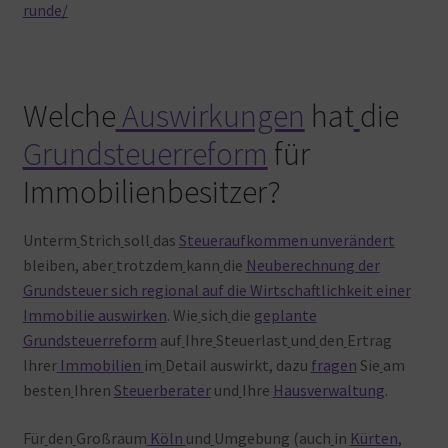
runde/
Welche
Auswirkungen
hat
die
Grundsteuerreform
für
Immobilienbesitzer?
Unterm
Strich
soll
das
Steueraufkommen unverändert
bleiben, aber
trotzdem
kann
die
Neuberechnung der
Grundsteuer sich regional auf die Wirtschaftlichkeit einer
Immobilie auswirken
. Wie
sich
die
geplante
Grundsteuerreform
auf
Ihre
Steuerlast
und
den
Ertrag
Ihrer
Immobilien
im
Detail auswirkt, dazu
fragen
Sie
am
besten
Ihren
Steuerberater
und
Ihre
Hausverwaltung
.
Für
den
Großraum
Köln
und
Umgebung (auch
in
Kürten
,