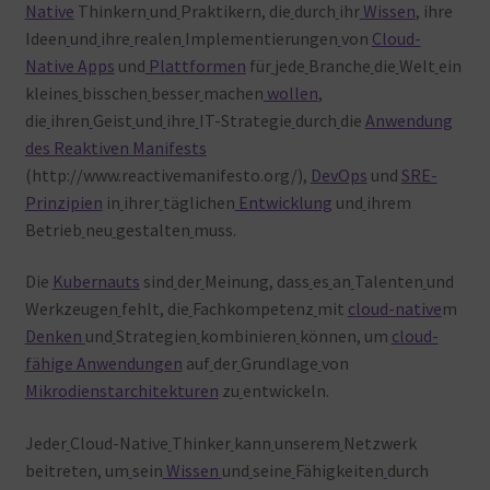
Native
Thinkern
und
Praktikern, die
durch
ihr
Wissen
, ihre
Ideen
und
ihre
realen
Implementierungen
von
Cloud-
Native Apps
und
Plattformen
für
jede
Branche
die
Welt
ein
kleines
bisschen
besser
machen
wollen
,
die
ihren
Geist
und
ihre
IT-Strategie
durch
die
Anwendung
des Reaktiven Manifests
(http://www.reactivemanifesto.org/),
DevOps
und
SRE-
Prinzipien
in
ihrer
täglichen
Entwicklung
und
ihrem
Betrieb
neu
gestalten
muss.
Die
Kubernauts
sind
der
Meinung, dass
es
an
Talenten
und
Werkzeugen
fehlt, die
Fachkompetenz
mit
cloud-native
m
Denken
und
Strategien
kombinieren
können, um
cloud-
fähige Anwendungen
auf
der
Grundlage
von
Mikrodienstarchitekturen
zu
entwickeln.
Jeder
Cloud-Native
Thinker
kann
unserem
Netzwerk
beitreten, um
sein
Wissen
und
seine
Fähigkeiten
durch