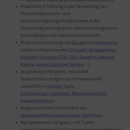
Praktische
Erfahrung
in
der
Verwaltung
von
Hochverfügbarkeits- und
Hochleistungsumgebungen
sowie
in
der
Verwaltung
umfangreicher
Bereitstellungen
von
Anwendungen
mit
hohem
Datenverkehr.
Praktische
Erfahrung
mit
Docker
und
Kubernetes
und
den
entsprechenden
Provider-Management-
Dienste
n (
Amazon ECS / EKS, Google Container
Engine, Azure Container Service
…).
Ausgeprägte
Fähigkeit, innovative
Systemteststrategien
zu
entwickeln
und
auszuführen (
Smoke-Tests,
Performance-/Lasttests, Regressionstests,
Kapazitätstests
).
Ausgezeichnetes
Verständnis
von
Skalierbarkeitsprozessen und -techniken
.
Nachgewiesene
Fähigkeit, mit
Teams
unterschiedlicher
Größe
in
gleichen/verschiedenen