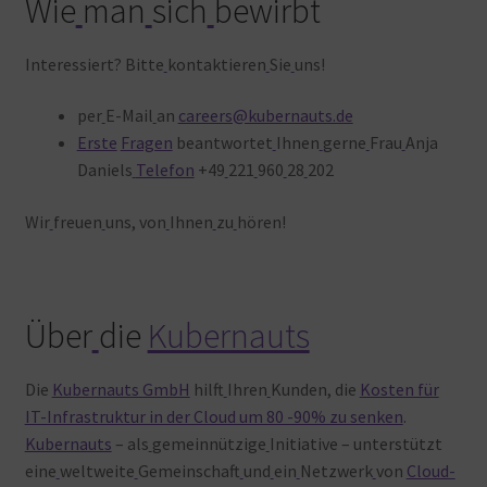
Wie
man
sich
bewirbt
Interessiert? Bitte
kontaktieren
Sie
uns!
per
E-Mail
an
careers@kubernauts.de
Erste
Fragen
beantwortet
Ihnen
gerne
Frau
Anja
Daniels
Telefon
+49
221
960
28
202
Wir
freuen
uns, von
Ihnen
zu
hören!
Über
die
Kubernauts
Die
Kubernauts GmbH
hilft
Ihren
Kunden, die
Kosten für
IT-Infrastruktur in der Cloud um 80 -90% zu senken
.
Kubernauts
– als
gemeinnützige
Initiative – unterstützt
eine
weltweite
Gemeinschaft
und
ein
Netzwerk
von
Cloud-