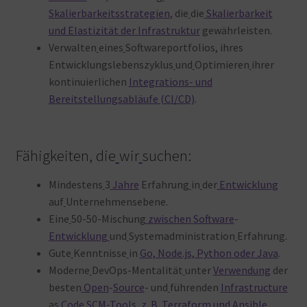
Skalierbarkeitsstrategien
, die
die
Skalierbarkeit
und Elastizität der Infrastruktur
gewährleisten.
Verwalten
eines
Softwareportfolios, ihres
Entwicklungslebenszyklus
und
Optimieren
ihrer
kontinuierlichen
Integrations- und
Bereitstellungsabläufe (CI/CD)
.
Fähigkeiten, die
wir
suchen:
Mindestens
3
Jahre
Erfahrung
in
der
Entwicklung
auf
Unternehmensebene.
Eine
50-50-Mischung
zwischen
Software
-
Entwicklung
und
Systemadministration
Erfahrung.
Gute
Kenntnisse
in
Go, Node.js, Python oder Java
.
Moderne
DevOps-Mentalität
unter
Verwendung
der
besten
Open
-
Source
- und
führenden
Infrastructure
as
Code SCM-Tools, z. B. Terraform und Ansible.