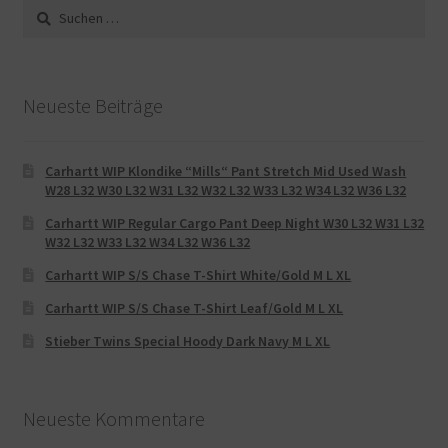
Suche
nach:
Neueste Beiträge
Carhartt WIP Klondike “Mills“ Pant Stretch Mid Used Wash
W28 L32 W30 L32 W31 L32 W32 L32 W33 L32 W34 L32 W36 L32
Carhartt WIP Regular Cargo Pant Deep Night W30 L32 W31 L32
W32 L32 W33 L32 W34 L32 W36 L32
Carhartt WIP S/S Chase T-Shirt White/Gold M L XL
Carhartt WIP S/S Chase T-Shirt Leaf/Gold M L XL
Stieber Twins Special Hoody Dark Navy M L XL
Neueste Kommentare