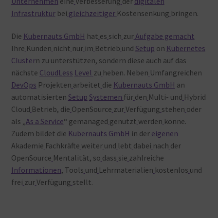
Unternehmen
eine
Verbesserung
der
digitalen
Infrastruktur
bei
gleichzeitiger
Kostensenkung
bringen.
Die
Kubernauts GmbH
hat
es
sich
zur
Aufgabe
gemacht
Ihre
Kunden
nicht
nur
im
Betrieb
und
Setup
on
Kubernetes
Cluster
n
zu
unterstützen, sondern
diese
auch
auf
das
nächste
CloudLess
Level
zu
heben. Neben
Umfangreichen
DevOps
Projekten
arbeitet
die
Kubernauts GmbH
an
automatisierten
Setup
Systemen
für
den
Multi- und
Hybrid
Cloud
Betrieb, die
OpenSource
zur
Verfügung
stehen
oder
als „
As a Service
“ gemanaged
genutzt
werden
könne.
Zudem
bildet
die
Kubernauts GmbH
in
der
eigenen
Akademie
Fachkräfte
weiter
und
lebt
dabei
nach
der
OpenSource
Mentalität, so
dass
sie
zahlreiche
Informationen
, Tools
und
Lehrmaterialien
kostenlos
und
frei
zur
Verfügung
stellt.