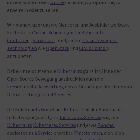
unsere
kostenlosen
Online
-Schulungsprogramme
zu
erweitern
oder
zu
teilen
.
.
.
Wir
planen, über
unsere
Mentoren
und
Ausbilder
weltweit
kostenlose
Online
-
Schulungen
für
Kubernetes
-,
Container
-,
Serverless
– und
andere
Cloud-bezogene
Technologien
wie
OpenStack
und
Cloud Foundry
anzubieten.
Dabei
unterstützen
die
Kubernauts
ganz
im
Sinne
der
Open
Source
Bewegung
ausdrücklich
auch
die
kommerzielle
Auswertung
dieser
Grundlagen
im
Sinne
von
Dienstleistungen
und
Services
Die
Kubernauts GmbH aus Köln
ist
Teil
der
Kubernauts
Initiative
und
bietet
mit
Diensten & Services
wie
den
Kubernauts
Kubernetes Services
und
etwa
Rancher
dedicated as a Service
erprobte
Plattformen
, die
vielen