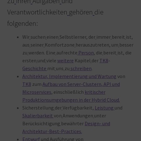
Zu
Ihren
Aufgaben
und
Verantwortlichkeiten
gehören
die
folgenden:
Wir
suchen
einen
Selbstlerner, der
immer
bereit
ist,
aus
seiner
Komfortzone
herauszutreten, um
besser
zu
werden. Eine
aufrechte
Person
, die
bereit
ist, die
ersten
und
viele
weitere
Kapitel
der
TK8
-
Geschichte
mit
uns
zu
schreiben
.
Architektur, Implementierung und Wartung
von
TK8
zum
Aufbau von Server-Clustern, API und
Microservices
, einschließlich
kritischer
Produktionsumgebungen in der Hybrid Cloud.
Sicherstellung
der
Verfügbarkeit,
Leistung
und
Skalierbarkeit
von
Anwendungen
unter
Berücksichtigung
bewährter
Design- und
Architektur-Best-Practices.
Entwurf
und
Ausführung
von