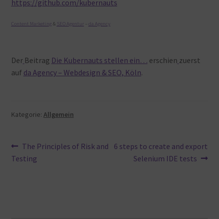
https://github.com/kubernauts
Content Marketing
&
SEO Agentur
–
da Agency
Der
Beitrag
Die Kubernauts stellen ein…
erschien
zuerst
auf
da Agency – Webdesign & SEO, Köln
.
Kategorie:
Allgemein
Beitragsnavigation
Vorheriger
Nächster
The Principles of Risk and
6 steps to create and export
Beitrag:
Beitrag:
Testing
Selenium IDE tests