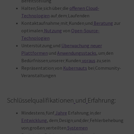
Bereitstellung
Halten
Sie
sich über
die
offenen Cloud-
Technologien
auf
dem
Laufenden
Kontaktaufnahme
mit
Kunden
und
Beratung
zur
optimalen
Nutzung
von
Open-Source-
Technologien
Unterstützung
und
Überwachung neuer
Plattformen
und
Anwendungsstacks
, um
den
Bedürfnissen
unserer
Kunden
voraus
zu
sein
Repräsentation
von
Kubernauts
bei
Community-
Veranstaltungen
Schlüsselqualifikationen
und
Erfahrung:
Mindestens
fünf
Jahre
Erfahrung
in
der
Entwicklung
, dem
Design
und
der
Fehlerbehebung
von
großen
verteilten
Systemen