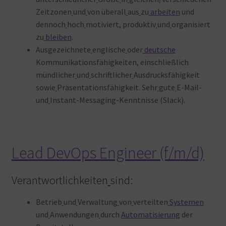
Zeitzonen
und
von überall
aus
zu
arbeiten
und
dennoch
hoch
motiviert, produktiv
und
organisiert
zu
bleiben
.
Ausgezeichnete
englische
oder
deutsche
Kommunikationsfähigkeiten, einschließlich
mündlicher
und
schriftlicher
Ausdrucksfähigkeit
sowie
Präsentationsfähigkeit. Sehr
gute
E-Mail-
und
Instant-Messaging-Kenntnisse (Slack).
Lead DevOps Engineer (f/m/d)
Verantwortlichkeiten
sind:
Betrieb
und
Verwaltung
von
verteilten
Systemen
und
Anwendungen
durch
Automatisierung
der