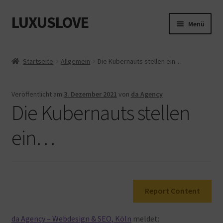
LUXUSLOVE
Zur
Zum
Menü
Navigation
Inhalt
springen
springen
Start
Startseite
Allgemein
Die Kubernauts stellen ein…
Cookie-Richtlinie (EU)
Veröffentlicht am
3. Dezember 2021
von
da Agency
Datenschutz
Die Kubernauts stellen
Impressum
ein…
Kasse
Mein Konto
Report Content
Shop
da Agency – Webdesign & SEO, Köln
meldet: