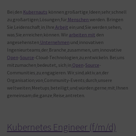
Warenkorb
Bei
den
Kubernauts
können
großartige
Ideen
sehr
schnell
zu
großartigen
Lösungen
für
Menschen
werden. Bringen
Sie
Leidenschaft
in
Ihre
Arbeit
ein
und
Sie
werden
sehen,
was
Sie
erreichen
können. Wir
arbeiten mit
den
angesehensten
Unternehmen
und
innovativen
Ingenieurteams
der
Branche
zusammen, um
innovative
Open
-
Source
-Cloud-Technologien
zu
entwickeln. Bei
uns
mitzumachen
bedeutet, sich
in
Open
-
Source
-
Communities
zu
engagieren. Wir
sind
aktiv
an
der
Organisation
von
Community-Events
durch
unsere
weltweiten
Meetups
beteiligt
und
würden
gerne
mit
Ihnen
gemeinsam
die
ganze
Reise
antreten.
Kubernetes Engineer (f/m/d)