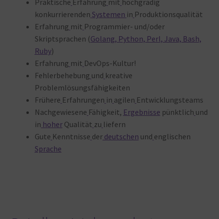
Praktische
Erfahrung
mit
hochgradig
konkurrierenden
Systemen
in
Produktionsqualität
Erfahrung
mit
Programmier- und/oder
Skriptsprachen (
Golang, Python, Perl, Java, Bash,
Ruby
)
Erfahrung
mit
DevOps-Kultur!
Fehlerbehebung
und
kreative
Problemlösungsfähigkeiten
Frühere
Erfahrungen
in
agilen
Entwicklungsteams
Nachgewiesene
Fähigkeit,
Ergebnisse
pünktlich
und
in
hoher
Qualität
zu
liefern
Gute
Kenntnisse
der
deutschen
und
englischen
Sprache