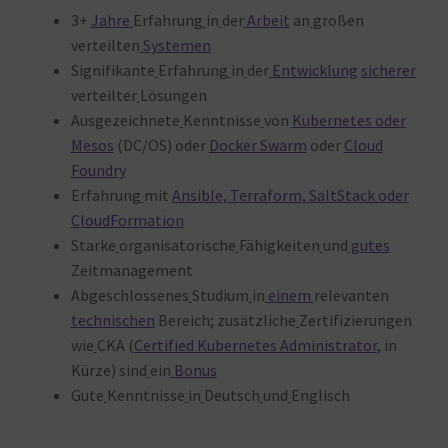
3+
Jahre
Erfahrung
in
der
Arbeit
an
großen
verteilten
Systemen
Signifikante
Erfahrung
in
der
Entwicklung
sicherer
verteilter
Lösungen
Ausgezeichnete
Kenntnisse
von
Kubernetes oder
Mesos
(DC/OS) oder
Docker Swarm
oder
Cloud
Foundry
Erfahrung
mit
Ansible, Terraform, SaltStack oder
CloudFormation
Starke
organisatorische
Fähigkeiten
und
gutes
Zeitmanagement
Abgeschlossenes
Studium
in
einem
relevanten
technischen
Bereich; zusätzliche
Zertifizierungen
wie
CKA (
Certified Kubernetes Administrator
, in
Kürze) sind
ein
Bonus
Gute
Kenntnisse
in
Deutsch
und
Englisch