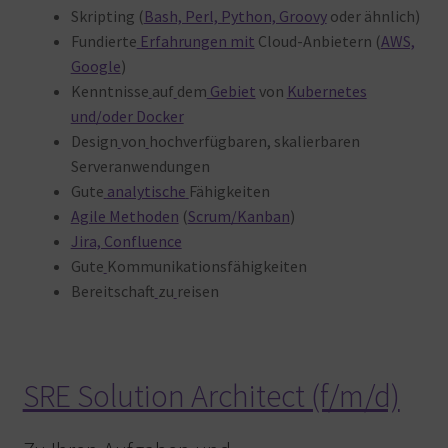
Skripting (
Bash, Perl, Python, Groovy
oder ähnlich)
Fundierte
Erfahrungen mit
Cloud-Anbietern (
AWS,
Google
)
Kenntnisse
auf
dem
Gebiet
von
Kubernetes
und/oder Docker
Design
von
hochverfügbaren, skalierbaren
Serveranwendungen
Gute
analytische
Fähigkeiten
Agile Methoden
(
Scrum/Kanban
)
Jira, Confluence
Gute
Kommunikationsfähigkeiten
Bereitschaft
zu
reisen
SRE Solution Architect (f/m/d)