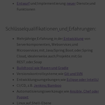
Entwurf
und
Implementierung
neuer
Dienste
und
Funktionen
Schlüsselqualifikationen
und
Erfahrungen:
Mehrjährige
Erfahrung
in
der
Entwicklung
von
Serverkomponenten, Webservices
und
Microservices
mit
Java/Spring
Boot
oder
Spring
Cloud, idealerweise
auch
Projekte
mit
Go
REST
oder
Soap
Buildtoosl wie Maven und Gradle
Versionskontrollsysteme
wie
Git und SVN
Entwicklungsumgebungen
wie
Eclipse oder IntelliJ
CI/CD, z.B.
Jenkins/Bamboo
Automatisierungswerkzeuge
wie
Ansible, Chef oder
Puppet
Linux
auf
Shell-Ebene