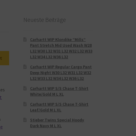
Neueste Beiträge
Carhartt WIP Klondike “Mills“
Pant Stretch Mid Used Wash W28
L32 W30 L32 W31 L32 W32 L32 W33
L32 W34 L32 W36 L32
t
Carhartt WIP Regular Cargo Pant
Deep Night W30 L32 W31 L32 W32
L32 W33 L32 W34 L32 W36 L32
Carhartt WIP S/S Chase T-Shirt
es
White/Gold M L XL
t
Carhartt WIP S/S Chase T-Shirt
Leaf/Gold M L XL
a
Stieber Twins Special Hoody
Dark Navy M L XL
le