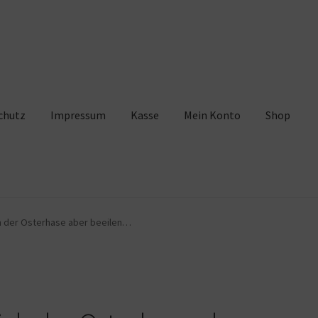
chutz
Impressum
Kasse
Mein Konto
Shop
pressum
Kasse
Mein Konto
Shop
Warenkorb
ich der Osterhase aber beeilen…