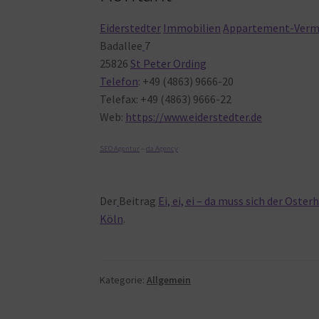
Eiderstedter
Immobilien
Appartement-Verm
Badallee
7
25826
St Peter Ording
Telefon
: +49 (4863) 9666-20
Telefax: +49 (4863) 9666-22
Web:
https://www.eiderstedter.de
SEO Agentur
–
da Agency
Der
Beitrag
Ei, ei, ei – da muss sich der Ost
Köln
.
Kategorie:
Allgemein