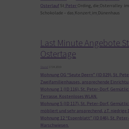
Osterlauf
St
Peter
Ording, die
Osterralley i
Schokolade – das
Konzert
im
Dünenhaus
Last Minute Angebote St
Ostertage
Stand
17.04.2019
Wohnung OG “Seute Deern” (ID 029), St. Pet
Zweifamilienhauses, ansprechende Einrichtu
Wohnung 1 (ID 116), St. Peter-Dorf, Gemütli
Terrasse. Kostenloses WLAN.
Wohnung 5 (ID 117), St. Peter-Dorf, Gemütl
möbliert und sehr ansprechend, z.T. niedrig
Wohnung 12 “Espenblatt” (ID 046), St. Peter
Marschwiesen.