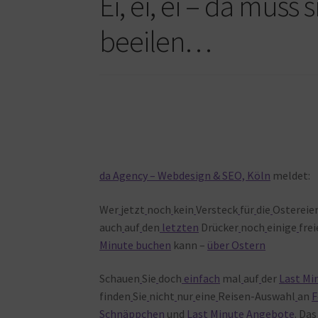
Ei, ei, ei – da muss
beeilen…
da Agency – Webdesign & SEO, Köln
meldet:
Wer
jetzt
noch
kein
Versteck
für
die
Ostereie
auch
auf
den
letzten
Drücker
noch
einige
fre
Minute buchen
kann –
über Ostern
Schauen
Sie
doch
einfach
mal
auf
der
Last Mi
finden
Sie
nicht
nur
eine
Reisen-Auswahl
an
F
Schnäppchen
und
Last Minute Angebote
. Da