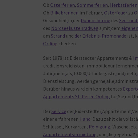
Ob
Osterferien
,
Sommerferien
,
Herbstferien
Ob
Biikebrennen
im
Februar,
Osterfeuer
zu
O
Gesundheit
in
der
Dünentherme
des
See- und
des
Nordseeküstenradweg
s
mit
dem
eigene
am
Strand
und
der Erlebnis-Promenade
ist, 
Ording
checken.
Seit
1978
ist
Eiderstedter
Appartements &
I
traditionsreichsten
Immobilienunternehme
Jahr
mehr
als
10.000
Urlaubsgäste
und
mehr
Dienstleistung, werden
gerne
alle
administra
Darüber
hinaus
wird
ein
kompetentes
Expert
Appartements St. Peter-Ording
für
Sie
und
I
Der
Service
der
Eiderstedter
Appartement
Ve
einer
erfahrenen
Hand
. Dazu
zählt
die
vollst
Schlüssel, Kurkarten,
Reinigung
, Wäsche, etc.
Appartementvermietung
, und
die
regelmäßi