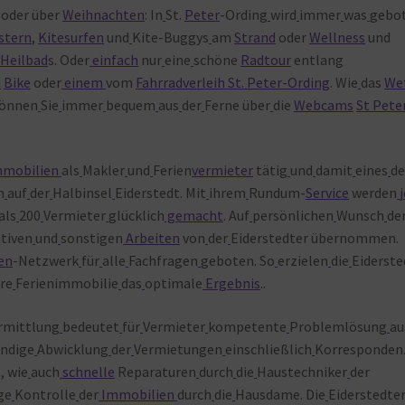
oder über
Weihnachten
: In
St.
Peter
-Ording
wird
immer
was
gebot
stern
,
Kitesurfen
und
Kite-Buggys
am
Strand
oder
Wellness
und
 Heilbad
s. Oder
einfach
nur
eine
schöne
Radtour
entlang
n
Bike
oder
einem
vom
Fahrradverleih St. Peter-Ording
. Wie
das
We
können
Sie
immer
bequem
aus
der
Ferne über
die
Webcams
St Pete
mmobilien
als
Makler
und
Ferien
vermieter
tätig
und
damit
eines
de
n
auf
der
Halbinsel
Eiderstedt. Mit
ihrem
Rundum-
Service
werden
als
200
Vermieter
glücklich
gemacht
. Auf
persönlichen
Wunsch
de
tiven
und
sonstigen
Arbeiten
von
der
Eiderstedter übernommen.
en
-Netzwerk
für
alle
Fachfragen
geboten. So
erzielen
die
Eiderste
hre
Ferienimmobilie
das
optimale
Ergebnis
..
rmittlung
bedeutet
für
Vermieter
kompetente
Problemlösung
au
ändige
Abwicklung
der
Vermietungen
einschließlich
Korresponden
, wie
auch
schnelle
Reparaturen
durch
die
Haustechniker
der
ge
Kontrolle
der
Immobilien
durch
die
Hausdame. Die
Eiderstedte