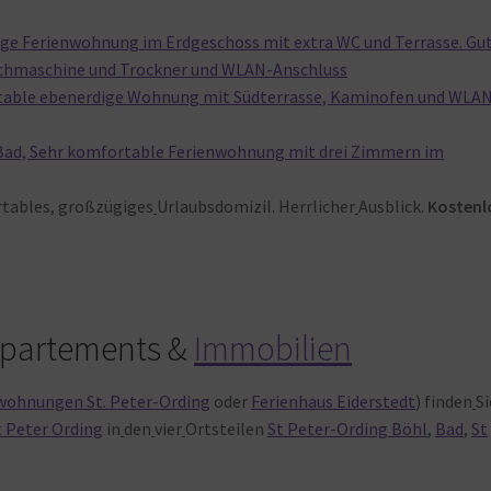
ige Ferienwohnung im Erdgeschoss mit extra WC und Terrasse. Gu
schmaschine und Trockner und WLAN-Anschluss
rtable ebenerdige Wohnung mit Südterrasse, Kaminofen und WLA
-Bad, Sehr komfortable Ferienwohnung mit drei Zimmern im
rtables, großzügiges
Urlaubsdomizil. Herrlicher
Ausblick.
Kostenl
partements &
Immobilien
wohnungen St. Peter-Ording
oder
Ferienhaus Eiderstedt
) finden
Si
 Peter Ording
in
den
vier
Ortsteilen
St Peter-Ording Böhl
,
Bad
,
St