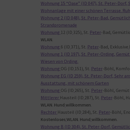
Wohnung 15 “Oase” (ID 047), St. Peter-Dorf,
Wohnanlage mit einer schönen Terrasse. Ruh
Wohnung 2 (ID 048), St. Peter-Bad, Gemütli
Strandpromenade
Wohnung
12 (ID
325), St.
Peter
-Bad, Gemütli
WLAN
.
Wohnung
6 (ID
371), St.
Peter
-Bad, Exklusive
Wohnung 1 (ID 197), St. Peter-Ording, Gemüt
Wiesen von Ording.
Wohnung
OG (ID
151), St.
Peter
-Böhl, Komfo
Wohnung EG (ID 259), St. Peter-Dorf, Sehr a
Ausstattung, mit schönem Garten
Wohnung
OG (ID
265), St.
Peter
-Böhl, Gemüt
Mittlerer
Hausteil (ID
287), St.
Peter
-Böhl, H
WLAN
.
Hund
willkommen
.
Rechter
Hausteil (ID
284), St.
Peter
-Böhl, En
Kostenloses
WLAN
.
Hund
willkommen
.
Wohnung B (ID 304), St. Peter-Dorf, Gemütl