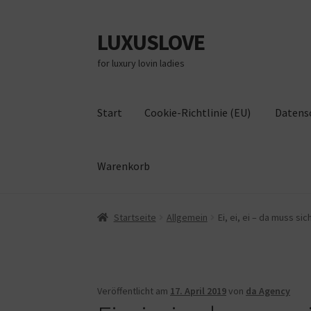
LUXUSLOVE
Zur
Zum
Navigation
Inhalt
for luxury lovin ladies
springen
springen
Start
Cookie-Richtlinie (EU)
Datens
Warenkorb
Start
Cookie-Richtlinie (EU)
Datenschutz
Im
Startseite
Allgemein
Ei, ei, ei – da muss s
Veröffentlicht am
17. April 2019
von
da Agency