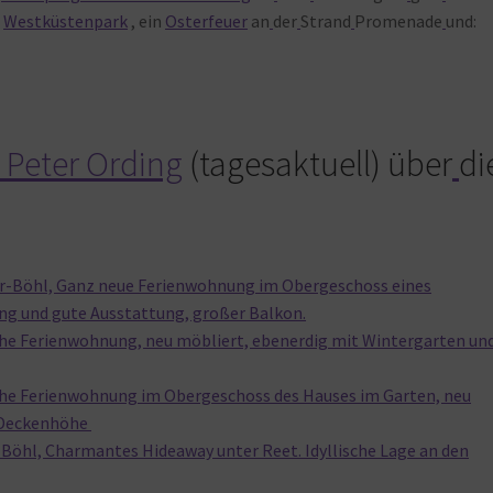
m
Westküstenpark
, ein
Osterfeuer
an
der
Strand
Promenade
und:
 Peter Ording
(tagesaktuell) über
di
er-Böhl, Ganz neue Ferienwohnung im Obergeschoss eines
ng und gute Ausstattung, großer Balkon.
che Ferienwohnung, neu möbliert, ebenerdig mit Wintergarten un
iche Ferienwohnung im Obergeschoss des Hauses im Garten, neu
e Deckenhöhe
-Böhl, Charmantes Hideaway unter Reet. Idyllische Lage an den