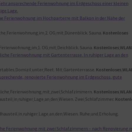
 Sehr ansprechende Ferienwohnung im Erdgeschoss einer kleinen
ige Lage.
che Ferienwohnung im Hochparterre mit Balkon in der Nähe der
che
Ferienwohnung
im
2. OG
mit
Dünenblick. Sauna.
Kostenloses
Ferienwohnung
im
1. OG
mit
Deichblick. Sauna.
Kostenloses
WLAN
liche Ferienwohnung mit Gartenterrasse. In ruhiger Lage an den
rtables
Domizil
unter
Reet. Mit
Gartenterrasse.
Kostenloses
WLA
nsprechende, renovierte Ferienwohnung im Erdgeschoss, gute
liche
Ferienwohnung
mit
zwei
Schlafzimmern.
Kostenloses
WLAN
austeil
in
ruhiger
Lage
an
den
Wiesen. Zwei
Schlafzimmer.
Kostenl
dhausteil
in
ruhiger
Lage
an
den
Wiesen. Ruhe
und
Erholung.
iche Ferienwohnung mit zwei Schlafzimmern – nach Renovierung 