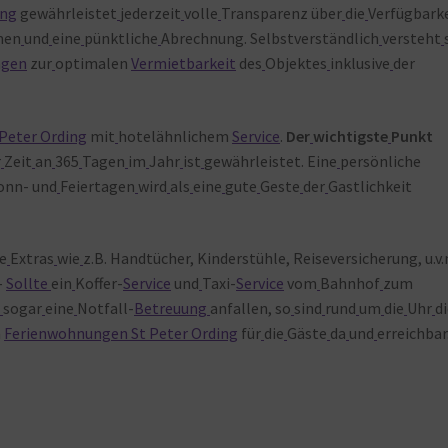
ing
gewährleistet
jederzeit
volle
Transparenz über
die
Verfügbark
men
und
eine
pünktliche
Abrechnung. Selbstverständlich
versteht
agen
zur
optimalen
Vermietbarkeit
des
Objektes
inklusive
der
 Peter Ording
mit
hotelähnlichem
Service
.
Der
wichtigste
Punkt
r
Zeit
an
365
Tagen
im
Jahr
ist
gewährleistet. Eine
persönliche
onn- und
Feiertagen
wird
als
eine
gute
Geste
der
Gastlichkeit
le
Extras
wie
z.B. Handtücher, Kinderstühle, Reiseversicherung, u.v.
–
Sollte
ein
Koffer-
Service
und
Taxi-
Service
vom
Bahnhof
zum
l
sogar
eine
Notfall-
Betreuung
anfallen, so
sind
rund
um
die
Uhr
d
n
Ferienwohnungen St Peter Ording
für
die
Gäste
da
und
erreichbar