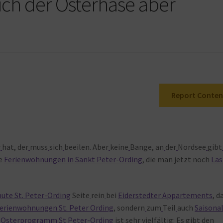
 sich der Osterhase aber
Report Conten
r
hat, der
muss
sich
beeilen. Aber
keine
Bange, an
der
Nordsee
gibt
ie
Ferienwohnungen in Sankt Peter-Ording
, die
man
jetzt
noch
Las
nute St. Peter-Ording
Seite
rein
bei
Eiderstedter Appartements
, d
erienwohnungen St. Peter Ording
, sondern
zum
Teil
auch
Saisona
s
Osterprogramm St Peter-Ording
ist
sehr
vielfältig: Es
gibt
den