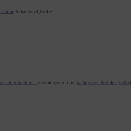
ittlung
Reisedienst
GmbH
erhase aber beeilen…
erschien
zuerst
auf
da Agency – Webdesign & S