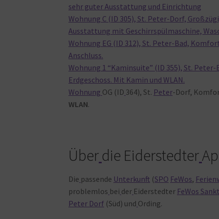
sehr guter Ausstattung und Einrichtung
Wohnung C (ID 305), St. Peter-Dorf, Großzüg
Ausstattung mit Geschirrspülmaschine, Wa
Wohnung EG (ID 312), St. Peter-Bad, Komfo
Anschluss.
Wohnung 1 “Kaminsuite” (ID 355), St. Peter
Erdgeschoss. Mit Kamin und WLAN.
Wohnung
OG (ID
364), St.
Peter
-Dorf, Komfo
WLAN
.
Über
die Eiderstedter
Ap
Die
passende
Unterkunft
(
SPO
FeWos
,
Ferien
problemlos
bei
der
Eiderstedter
FeWos Sankt
Peter Dorf
(Süd) und
Ording.