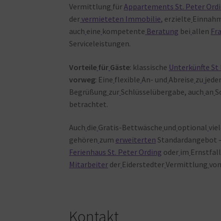
Vermittlung
für
Appartements St. Peter Ord
der
vermieteten
Immobilie
, erzielte
Einnah
auch
eine
kompetente
Beratung
bei
allen
Fr
Serviceleistungen.
Vorteile
für
Gäste
: klassische
Unterkünfte St
vorweg
: Eine
flexible
An- und
Abreise
zu
jede
Begrüßung
zur
Schlüsselübergabe, auch
an
S
betrachtet.
Auch
die
Gratis-Bettwäsche
und
optional
vie
gehören
zum
erweiterten
Standardangebot 
Ferienhaus St. Peter Ording
oder
im
Ernstfal
Mitarbeiter
der
Eiderstedter
Vermittlung
vo
Kontakt