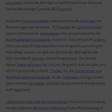
Lösungen
sehen
die
Befragten
fachliches
Know-how
und
Fachkräftemangel (jeweils
85
Prozent
).
In
Sachen
Nachhaltigkeit
dokumentiert
die
Umfrage
die
Bemühungen
der
Branche. 70
Prozent
der
Unternehmen
haben
mittlerweile
allgemeine
oder
projektspezifische
Nachhaltigkeitsstandards
etabliert. Das
entspricht
einem
Plus
von
neun
Prozentpunkten
im
Vergleich
zum
Vorjahr.
Allerdings
setzen
nur
gut
ein
Drittel
der
Befragten
die
ESG-Standards
bereits
vollumfänglich
um. Der
Anteil
dieser
Unternehmen
hat
sich
im
Vergleich
zum
Vorjahr
um
elf
Prozentpunkt
erhöht.
Treiber
für
die
Umsetzung von
Nachhaltigkeitsstandards
ist
der
Umfrage
zufolge
neben
gesetzlichen
Vorgaben
auch
der
Druck
seitens
Kunden
und
Auftraggebern.
„
Digitalisierung und Nachhaltigkeit
sind
kein
Selbstzweck,
sondern
dienen
der
wirtschaftlichen
Zukunftssicherung
in