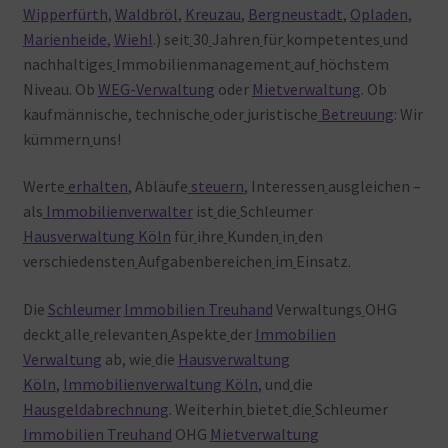
Wipperfürth
,
Waldbröl
,
Kreuzau
,
Bergneustadt
,
Opladen
,
Marienheide
,
Wiehl
.) seit
30
Jahren
für
kompetentes
und
nachhaltiges
Immobilienmanagement
auf
höchstem
Niveau. Ob
WEG-Verwaltung
oder
Mietverwaltung
. Ob
kaufmännische, technische
oder
juristische
Betreuung
: Wir
kümmern
uns!
Werte
erhalten
, Abläufe
steuern
, Interessen
ausgleichen –
als
Immobilienverwalter
ist
die
Schleumer
Hausverwaltung Köln
für
ihre
Kunden
in
den
verschiedensten
Aufgabenbereichen
im
Einsatz.
Die
Schleumer
Immobilien Treuhand
Verwaltungs
OHG
deckt
alle
relevanten
Aspekte
der
Immobilien
Verwaltung
ab, wie
die
Hausverwaltung
Köln
,
Immobilienverwaltung Köln
, und
die
Hausgeldabrechnung
. Weiterhin
bietet
die
Schleumer
Immobilien Treuhand
OHG
Mietverwaltung