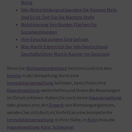
Nötig
Vdiv Weiterbildungsstipendien Sie Können Mehr
Und Es Ist Zeit Für Die Nächste Stufe
Mobilisierung Von Bundes Flächen Für
Sozialwohnungen
Ihre Einschätzungen Sind Gefragt
Was Macht Eigentlich Der Vdiv Deutschland
Geschäftsführer Martin Kassler Im Gespräch
Wenn
Sie
Wohnungseigentum
besitzen
und
sich
dies
bereits
in
der
Verwaltung
durch
eine
Immobilienverwaltung
befindet, kann
Ihnen
Ihre
Hausverwaltung
weiterhelfen
und
Ihnen
die
Neuerungen
im
Detail
erklären. Haben
Sie
noch
keine
Hausverwaltung
oder
planen
erst
den
Erwerb
von Wohnungseigentum,
wenden
Sie
sich
doch
im
Vorfeld
an
eine
kompetente
Immobilienverwaltung
in
Ihrer
Nähe, in
Köln
etwa
die
Hausverwaltung Köln
,
Schleumer