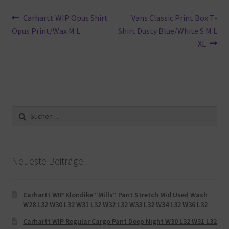
Beitragsnavigation
Vorheriger
Nächster
Carhartt WIP Opus Shirt
Vans Classic Print Box T-
Beitrag:
Beitrag:
Opus Print/Wax M L
Shirt Dusty Blue/White S M L
XL
Suche
nach:
Neueste Beiträge
Carhartt WIP Klondike “Mills“ Pant Stretch Mid Used Wash
W28 L32 W30 L32 W31 L32 W32 L32 W33 L32 W34 L32 W36 L32
Carhartt WIP Regular Cargo Pant Deep Night W30 L32 W31 L32