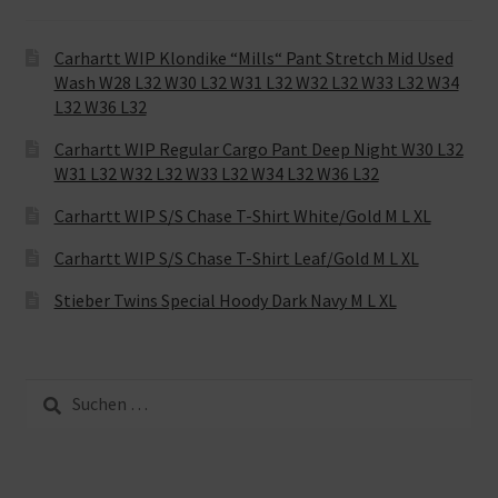
Carhartt WIP Klondike “Mills“ Pant Stretch Mid Used
Wash W28 L32 W30 L32 W31 L32 W32 L32 W33 L32 W34
L32 W36 L32
Carhartt WIP Regular Cargo Pant Deep Night W30 L32
W31 L32 W32 L32 W33 L32 W34 L32 W36 L32
Carhartt WIP S/S Chase T-Shirt White/Gold M L XL
Carhartt WIP S/S Chase T-Shirt Leaf/Gold M L XL
Stieber Twins Special Hoody Dark Navy M L XL
Suche
nach: