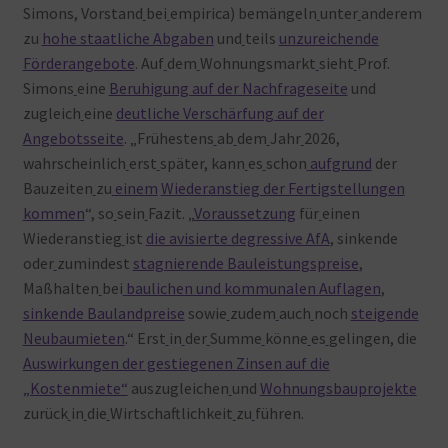
Simons, Vorstand
bei
empirica) bemängeln
unter
anderem
zu
hohe staatliche Abgaben
und
teils
unzureichende
Förderangebote
. Auf
dem
Wohnungsmarkt
sieht
Prof.
Simons
eine
Beruhigung auf der Nachfrageseite
und
zugleich
eine
deutliche Verschärfung auf der
Angebotsseite
. „Frühestens
ab
dem
Jahr
2026,
wahrscheinlich
erst
später, kann
es
schon
aufgrund
der
Bauzeiten
zu
einem
Wiederanstieg der Fertigstellungen
kommen
“, so
sein
Fazit. „
Voraussetzung
für
einen
Wiederanstieg
ist
die avisierte degressive AfA
, sinkende
oder
zumindest
stagnierende Bauleistungspreise
,
Maßhalten
bei
baulichen und kommunalen Auflagen
,
sinkende Baulandpreise
sowie
zudem
auch
noch
steigende
Neubaumieten
.“ Erst
in
der
Summe
könne
es
gelingen, die
Auswirkungen der gestiegenen Zinsen auf die
„Kostenmiete“
auszugleichen
und
Wohnungsbauprojekte
zurück
in
die
Wirtschaftlichkeit
zu
führen.