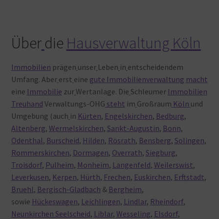
Über
die
Hausverwaltung Köln
Immobilien
prägen
unser
Leben
in
entscheidendem
Umfang. Aber
erst
eine
gute Immobilienverwaltung
macht
eine
Immobilie
zur
Wertanlage. Die
Schleumer
Immobilien
Treuhand
Verwaltungs-OHG
steht
im
Großraum
Köln
und
Umgebung (auch
in
Kürten
,
Engelskirchen
,
Bedburg
,
Altenberg
,
Wermelskirchen
,
Sankt-Augustin
,
Bonn
,
Odenthal
,
Burscheid
,
Hilden
,
Rösrath
,
Bensberg
,
Solingen
,
Rommerskirchen
,
Dormagen
,
Overrath
,
Siegburg
,
Troisdorf
,
Pulheim
,
Monheim
,
Langenfeld
,
Weilerswist
,
Leverkusen
,
Kerpen
,
Hürth
,
Frechen
,
Euskirchen
,
Erftstadt
,
Bruehl
,
Bergisch-Gladbach
&
Bergheim
,
sowie
Hückeswagen
,
Leichlingen
,
Lindlar
,
Rheindorf
,
Neunkirchen Seelscheid
,
Liblar
,
Wesseling
,
Elsdorf
,