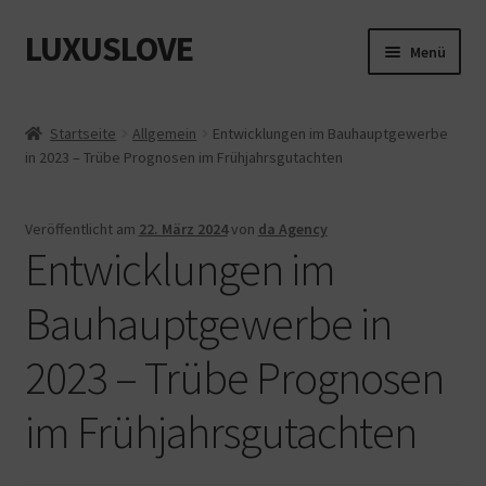
LUXUSLOVE
Zur
Zum
Menü
Navigation
Inhalt
springen
springen
Start
Startseite
Allgemein
Entwicklungen im Bauhauptgewerbe
in 2023 – Trübe Prognosen im Frühjahrsgutachten
Cookie-Richtlinie (EU)
Datenschutz
Veröffentlicht am
22. März 2024
von
da Agency
Entwicklungen im
Impressum
Bauhauptgewerbe in
Kasse
2023 – Trübe Prognosen
Mein Konto
im Frühjahrsgutachten
Shop