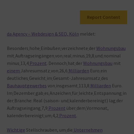
Warenkorb
Report Content
da Agency – Webdesign & SEO, Köln
meldet:
Besonders
hohe
Einbußen
verzeichnete
der
Wohnungsbau
mit
Auftragseingängen
von
real
minus
19,8
und
nominal
minus
13,4
Prozent
. Dennoch
hat
der
Wohnungsbau
mit
einem
Jahresumsatz
von
26,6
Milliarden
Euro
ein
deutliches
Gewicht
im
Gesamt-Jahresumsatz
des
Bauhauptgewerbes
von
insgesamt
113,8
Milliarden
Euro.
Im
Dezember
gab
es
Anzeichen
für
leichte
Entspannung
in
der
Branche: Real (saison- und
kalenderbereinigt) lag
der
Auftragseingang
7,9
Prozent
über
dem
Vormonat,
kalenderbereinigt
um
4,2
Prozent
.
Wichtige
Stellschrauben, um
die
Unternehmen