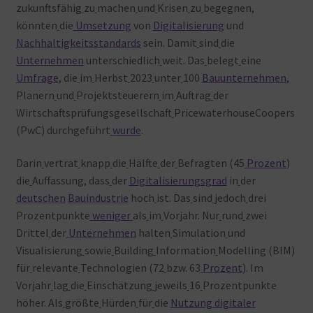
zukunftsfähig
zu
machen
und
Krisen
zu
begegnen,
könnten
die
Umsetzung
von
Digitalisierung
und
Nachhaltigkeitsstandards
sein. Damit
sind
die
Unternehmen
unterschiedlich
weit. Das
belegt
eine
Umfrage
, die
im
Herbst
2023
unter
100
Bauunternehmen
,
Planern
und
Projektsteuerern
im
Auftrag
der
Wirtschaftsprüfungsgesellschaft
PricewaterhouseCoopers
(PwC) durchgeführt
wurde
.
Darin
vertrat
knapp
die
Hälfte
der
Befragten (45
Prozent
)
die
Auffassung, dass
der
Digitalisierungsgrad
in
der
deutschen
Bauindustrie
hoch
ist. Das
sind
jedoch
drei
Prozentpunkte
weniger
als
im
Vorjahr. Nur
rund
zwei
Drittel
der
Unternehmen
halten
Simulation
und
Visualisierung
sowie
Building
Information
Modelling (BIM)
für
relevante
Technologien (72
bzw. 63
Prozent
). Im
Vorjahr
lag
die
Einschätzung
jeweils
16
Prozentpunkte
höher. Als
größte
Hürden
für
die
Nutzung digitaler