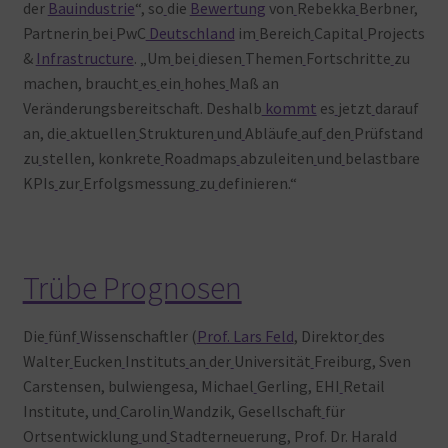
der
Bauindustrie
“, so
die
Bewertung
von
Rebekka
Berbner,
Partnerin
bei
PwC
Deutschland
im
Bereich
Capital
Projects
&
Infrastructure
. „Um
bei
diesen
Themen
Fortschritte
zu
machen, braucht
es
ein
hohes
Maß an
Veränderungsbereitschaft. Deshalb
kommt
es
jetzt
darauf
an, die
aktuellen
Strukturen
und
Abläufe
auf
den
Prüfstand
zu
stellen, konkrete
Roadmaps
abzuleiten
und
belastbare
KPIs
zur
Erfolgsmessung
zu
definieren.“
Trübe Prognosen
Die
fünf
Wissenschaftler (
Prof. Lars Feld
, Direktor
des
Walter
Eucken
Instituts
an
der
Universität
Freiburg, Sven
Carstensen, bulwiengesa, Michael
Gerling, EHI
Retail
Institute, und
Carolin
Wandzik, Gesellschaft
für
Ortsentwicklung
und
Stadterneuerung, Prof. Dr. Harald