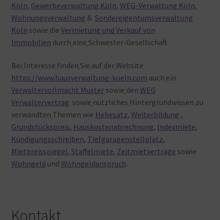
Köln
,
Gewerbeverwaltung Köln
,
WEG-Verwaltung Köln
,
Wohnungsverwaltung
&
Sondereigentumsverwaltung
Köln
sowie
die
Vermietung und Verkauf von
Immobilien
durch
eine
Schwester-Gesellschaft.
Bei
Interesse
finden
Sie
auf
der
Website
https://www.hausverwaltung-koeln.com
auch
ein
Verwaltervollmacht Muster
sowie
den
WEG
Verwaltervertrag
. sowie
nützliches
Hintergrundwissen
zu
verwandten
Themen
wie
Hebesatz
,
Weiterbildung
,
Grundstückspreis
,
Hauskostenabrechnung
,
Indexmiete
,
Kündigungsschreiben
,
Tiefgaragenstellplatz
,
Mietpreisspiegel
,
Staffelmiete
,
Zeitmietverträge
sowie
Wohngeld
und
Wohngeldanspruch
.
Kontakt