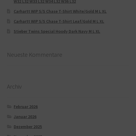
W32 L32 W33 L32 W34 L32 W36 L32
Carhartt WIP S/S Chase T-Shirt White/Gold M L XL
Carhartt WIP S/S Chase T-Shirt Leaf/Gold M L XL
Stieber Twins Special Hoody Dark Navy M L XL
Neueste Kommentare
Archiv
Februar 2026
Januar 2026
Dezember 2025