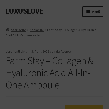
LUXUSLOVE
Zur
Zum
Menü
Navigation
Inhalt
springen
springen
Start
Startseite
Kosmetik
Farm Stay – Collagen & Hyaluronic
Acid All-In-One Ampoule
Cookie-Richtlinie (EU)
Datenschutz
Veröffentlicht am
8. April 2022
von
da Agency
Farm Stay – Collagen &
Impressum
Hyaluronic Acid All-In-
Kasse
One Ampoule
Mein Konto
Shop