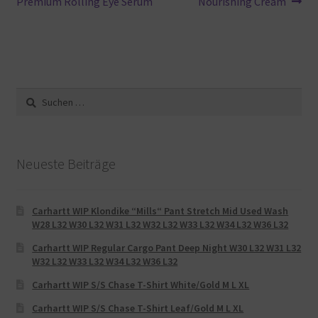
Beitrag:
Beitrag:
Premium Rolling Eye Serum
Nourishing Cream
Suche
nach:
Neueste Beiträge
Carhartt WIP Klondike “Mills“ Pant Stretch Mid Used Wash
W28 L32 W30 L32 W31 L32 W32 L32 W33 L32 W34 L32 W36 L32
Carhartt WIP Regular Cargo Pant Deep Night W30 L32 W31 L32
W32 L32 W33 L32 W34 L32 W36 L32
Carhartt WIP S/S Chase T-Shirt White/Gold M L XL
Carhartt WIP S/S Chase T-Shirt Leaf/Gold M L XL