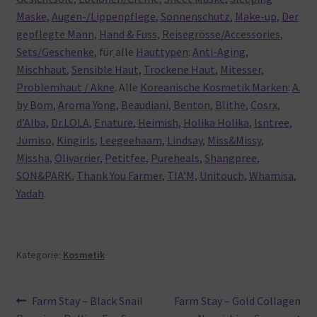
Maske
,
Augen-/Lippenpflege
,
Sonnenschutz
,
Make-up
,
Der
gepflegte Mann
,
Hand & Fuss
,
Reisegrösse/Accessories
,
Sets/Geschenke
, für
alle
Hauttypen
:
Anti-Aging
,
Mischhaut
,
Sensible Haut
,
Trockene Haut
,
Mitesser
,
Problemhaut / Akne
. Alle
Koreanische Kosmetik Marken
:
A.
by Bom
,
Aroma Yong
,
Beaudiani
,
Benton
,
Blithe
,
Cosrx
,
d’Alba
,
Dr.LOLA
,
Enature
,
Heimish
,
Holika Holika
,
Isntree
,
Jumiso
,
Kingirls
,
Leegeehaam
,
Lindsay
,
Miss&Missy
,
Missha
,
Olivarrier
,
Petitfee
,
Pureheals
,
Shangpree
,
SON&PARK
,
Thank You Farmer
,
TIA’M
,
Unitouch
,
Whamisa
,
Yadah
.
Kategorie:
Kosmetik
Beitragsnavigation
Vorheriger
Nächster
Farm Stay – Black Snail
Farm Stay – Gold Collagen