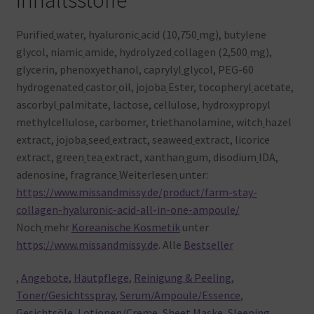
Inhaltsstoffe
Purified
water, hyaluronic
acid (10,750
mg), butylene
glycol, niamic
amide, hydrolyzed
collagen (2,500
mg),
glycerin, phenoxyethanol, caprylyl
glycol, PEG-60
hydrogenated
castor
oil, jojoba
Ester, tocopheryl
acetate,
ascorbyl
palmitate, lactose, cellulose, hydroxypropyl
methylcellulose, carbomer, triethanolamine, witch
hazel
extract, jojoba
seed
extract, seaweed
extract, licorice
extract, green
tea
extract, xanthan
gum, disodium
IDA,
adenosine, fragrance
Weiterlesen
unter:
https://www.missandmissy.de/product/farm-stay-
collagen-hyaluronic-acid-all-in-one-ampoule/
Noch
mehr
Koreanische Kosmetik
unter
https://www.missandmissy.de
. Alle
Bestseller
,
Angebote
,
Hautpflege
,
Reinigung & Peeling
,
Toner/Gesichtsspray
,
Serum/Ampoule/Essence
,
Gesichtsöle
,
Lotionen/Creme
,
Sheet Maske
,
Sleeping