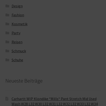
Design
Fashion
Kosmetik
Party
Reisen
Schmuck
Schuhe
Neueste Beiträge
Carhartt WIP Klondike “Mills“ Pant Stretch Mid Used
Wash W28 L32 W30 L32 W31 L32 W32 L32 W33 L32 W34