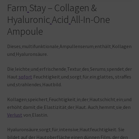
Farm
Stay – Collagen &
Hyaluronic
Acid
All-In-One
Ampoule
Dieses
multifunktionale
Ampullenserum
enthält
Kollagen
und
Hyaluronsäure.
Die
leichte
und
erfrischende
Textur
des
Serums
spendet
der
Haut
sofort
Feuchtigkeit
und
sorgt
für
ein
glattes, straffes
und
strahlendes
Hautbild.
Kollagen
speichert
Feuchtigkeit
in
der
Hautschicht
ein
und
erhöht
damit
die
Elastizität
der
Haut. Auch
hemmt
sie
den
Verlust
von
Elastin.
Hyaluronsäure
sorgt
für
intensive
Hautfeuchtigkeit. Sie
bildet
auf
der
Hautoberfläche
einen
dünnen
Film, der
den