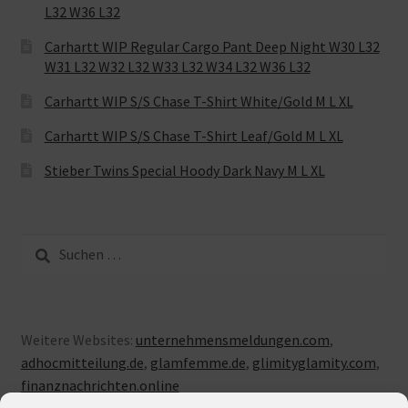
L32 W36 L32
Carhartt WIP Regular Cargo Pant Deep Night W30 L32
W31 L32 W32 L32 W33 L32 W34 L32 W36 L32
Carhartt WIP S/S Chase T-Shirt White/Gold M L XL
Carhartt WIP S/S Chase T-Shirt Leaf/Gold M L XL
Stieber Twins Special Hoody Dark Navy M L XL
Suche
nach:
Weitere Websites:
unternehmensmeldungen.com
,
adhocmitteilung.de
,
glamfemme.de
,
glimityglamity.com
,
finanznachrichten.online