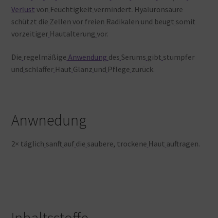
Verlust
von
Feuchtigkeit
vermindert. Hyaluronsäure
schützt
die
Zellen
vor
freien
Radikalen
und
beugt
somit
vorzeitiger
Hautalterung
vor.
Die
regelmäßige
Anwendung
des
Serums
gibt
stumpfer
und
schlaffer
Haut
Glanz
und
Pflege
zurück.
Anwnedung
2× täglich
sanft
auf
die
saubere, trockene
Haut
auftragen.