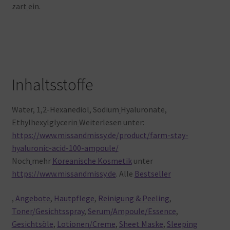
zart
ein.
Inhaltsstoffe
Water, 1,2-Hexanediol, Sodium
Hyaluronate,
Ethylhexylglycerin
Weiterlesen
unter:
https://www.missandmissy.de/product/farm-stay-
hyaluronic-acid-100-ampoule/
Noch
mehr
Koreanische Kosmetik
unter
https://www.missandmissy.de
. Alle
Bestseller
,
Angebote
,
Hautpflege
,
Reinigung & Peeling
,
Toner/Gesichtsspray
,
Serum/Ampoule/Essence
,
Gesichtsöle
,
Lotionen/Creme
,
Sheet Maske
,
Sleeping