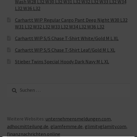
Wash W28 L32 W30 L32 W31 L32 W32 L32 W33 L32 W34
L32 W36 L32
Carhartt WIP Regular Cargo Pant Deep Night W30 L32
W31 L32 W32 L32 W33 L32 W34 L32 W36 L32
Carhartt WIP S/S Chase T-Shirt White/Gold M L XL
Carhartt WIP S/S Chase T-Shirt Leaf/Gold M L XL
Stieber Twins Special Hoody Dark Navy M L XL
Suche
nach:
Weitere Websites:
unternehmensmeldungen.com
,
adhocmitteilung.de
,
glamfemme.de
,
glimityglamity.com
,
finanznachrichten.online