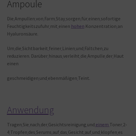
Ampoule
Die
Ampullen
von
Farm
Stay
sorgen
für
einen
sofortige
Feuchtigkeitszufuhr
mit
einen
hohen
Konzentration
an
Hyaluronsäure.
Um
die
Sichtbarkeit
feiner
Linien
und
Fältchen
zu
reduzieren. Darüber
hinaus
verleiht
die
Ampulle
der
Haut
einen
geschmeidigen
und
ebenmäßigen
Teint.
Anwendung
Tragen
Sie
nach
der
Gesichtsreinigung
und
einem
Toner
2-
4
Tropfen
des
Serums
auf
das
Gesicht
auf
und
klopfen
es