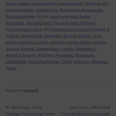
Maske
,
Augen-/Lippenpflege
,
Sonnenschutz
,
Make-up
,
Der
gepflegte Mann
,
Hand & Fuss
,
Reisegrösse/Accessories
,
Sets/Geschenke
, für
alle
Hauttypen
:
Anti-Aging
,
Mischhaut
,
Sensible Haut
,
Trockene Haut
,
Mitesser
,
Problemhaut / Akne
. Alle
Koreanische Kosmetik Marken
:
A.
by Bom
,
Aroma Yong
,
Beaudiani
,
Benton
,
Blithe
,
Cosrx
,
d’Alba
,
Dr.LOLA
,
Enature
,
Heimish
,
Holika Holika
,
Isntree
,
Jumiso
,
Kingirls
,
Leegeehaam
,
Lindsay
,
Miss&Missy
,
Missha
,
Olivarrier
,
Petitfee
,
Pureheals
,
Shangpree
,
SON&PARK
,
Thank You Farmer
,
TIA’M
,
Unitouch
,
Whamisa
,
Yadah
.
Kategorie:
Kosmetik
Beitragsnavigation
Vorheriger
Nächster
Farm Stay – Gold
Farm Stay – 24K Gold &
Beitrag:
Beitrag:
Collagen Nourishing Cream
Peptide Signature Ampoule