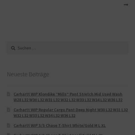
Suche
nach:
Neueste Beiträge
Carhartt WIP Klondike “Mills“ Pant Stretch Mid Used Wash
W28 L32 W30 L32 W31 L32 W32 L32 W33 L32 W34 L32 W36 L32
Carhartt WIP Regular Cargo Pant Deep Night W30 L32 W31 L32
W32 L32 W33 L32 W34 L32 W36 L32
Carhartt WIP S/S Chase T-Shirt White/Gold M L XL