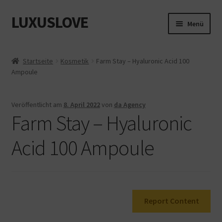
LUXUSLOVE
Zur
Zum
Menü
Navigation
Inhalt
springen
springen
Start
Startseite
Kosmetik
Farm Stay – Hyaluronic Acid 100
Ampoule
Cookie-Richtlinie (EU)
Datenschutz
Veröffentlicht am
8. April 2022
von
da Agency
Farm Stay – Hyaluronic
Impressum
Acid 100 Ampoule
Kasse
Mein Konto
Report Content
Shop