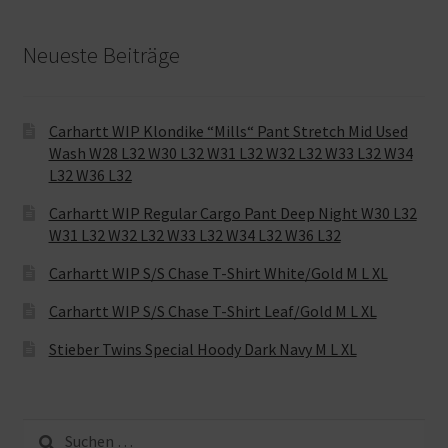
Neueste Beiträge
Carhartt WIP Klondike “Mills“ Pant Stretch Mid Used
Wash W28 L32 W30 L32 W31 L32 W32 L32 W33 L32 W34
L32 W36 L32
Carhartt WIP Regular Cargo Pant Deep Night W30 L32
W31 L32 W32 L32 W33 L32 W34 L32 W36 L32
Carhartt WIP S/S Chase T-Shirt White/Gold M L XL
Carhartt WIP S/S Chase T-Shirt Leaf/Gold M L XL
Stieber Twins Special Hoody Dark Navy M L XL
Suche