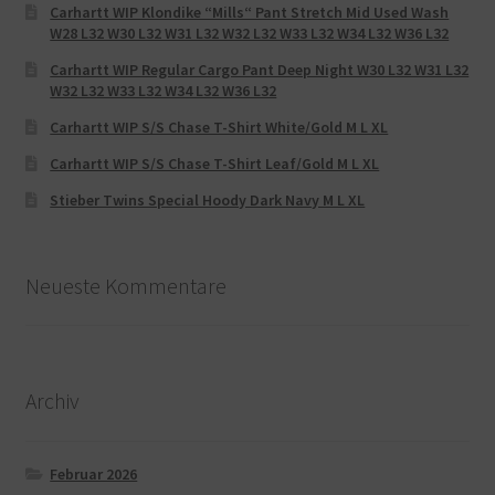
Carhartt WIP Klondike “Mills“ Pant Stretch Mid Used Wash
W28 L32 W30 L32 W31 L32 W32 L32 W33 L32 W34 L32 W36 L32
Carhartt WIP Regular Cargo Pant Deep Night W30 L32 W31 L32
W32 L32 W33 L32 W34 L32 W36 L32
Carhartt WIP S/S Chase T-Shirt White/Gold M L XL
Carhartt WIP S/S Chase T-Shirt Leaf/Gold M L XL
Stieber Twins Special Hoody Dark Navy M L XL
Neueste Kommentare
Archiv
Februar 2026