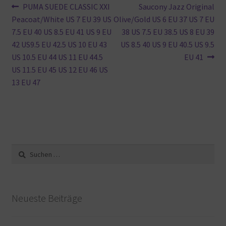
Beitragsnavigation
Vorheriger
Nächster
PUMA SUEDE CLASSIC XXI
Saucony Jazz Original
Beitrag:
Beitrag:
Peacoat/White US 7 EU 39 US
Olive/Gold US 6 EU 37 US 7 EU
7.5 EU 40 US 8.5 EU 41 US 9 EU
38 US 7.5 EU 38.5 US 8 EU 39
42 US9.5 EU 42.5 US 10 EU 43
US 8.5 40 US 9 EU 40.5 US 9.5
US 10.5 EU 44 US 11 EU 44.5
EU 41
US 11.5 EU 45 US 12 EU 46 US
13 EU 47
Suche
nach:
Neueste Beiträge