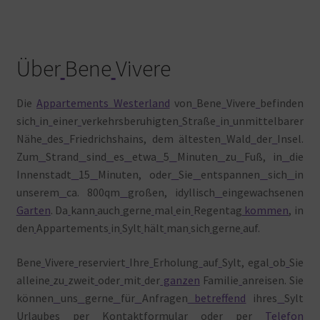
Über
Bene
Vivere
Die
Appartements Westerland
von
Bene
Vivere
befinden
sich
in
einer
verkehrsberuhigten
Straße
in
unmittelbarer
Nähe
des
Friedrichshains, dem ältesten
Wald
der
Insel.
Zum
Strand
sind
es
etwa
5
Minuten
zu
Fuß, in
die
Innenstadt
15
Minuten, oder
Sie
entspannen
sich
in
unserem
ca. 800qm
großen, idyllisch
eingewachsenen
Garten
. Da
kann
auch
gerne
mal
ein
Regentag
kommen
, in
den
Appartements
in
Sylt
hält
man
sich
gerne
auf.
Bene
Vivere
reserviert
Ihre
Erholung
auf
Sylt, egal
ob
Sie
alleine
zu
zweit
oder
mit
der
ganzen
Familie
anreisen. Sie
können
uns
gerne
für
Anfragen
betreffend
ihres
Sylt
Urlaubes
per
Kontaktformular
oder
per
Telefon