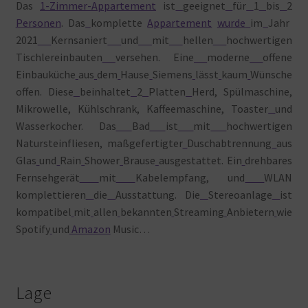
Das
1-Zimmer-Appartement
ist
geeignet
für
1
bis
2
Personen
. Das
komplette
Appartement
wurde
im
Jahr
2021
Kernsaniert
und
mit
hellen
hochwertigen
Tischlereinbauten
versehen. Eine
moderne
offene
Einbauküche
aus
dem
Hause
Siemens
lässt
kaum
Wünsche
offen. Diese
beinhaltet
2
Platten
Herd, Spülmaschine,
Mikrowelle, Kühlschrank, Kaffeemaschine, Toaster
und
Wasserkocher. Das
Bad
ist
mit
hochwertigen
Natursteinfliesen, maßgefertigter
Duschabtrennung
aus
Glas
und
Rain
Shower
Brause
ausgestattet. Ein
drehbares
Fernsehgerät
mit
Kabelempfang, und
WLAN
komplettieren
die
Ausstattung. Die
Stereoanlage
ist
kompatibel
mit
allen
bekannten
Streaming
Anbietern
wie
Spotify
und
Amazon
Music…
Lage