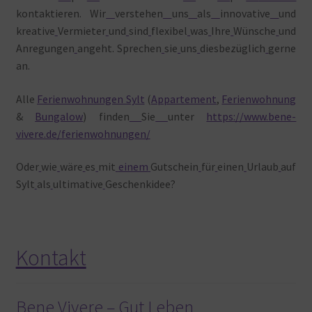
kontaktieren. Wir
verstehen
uns
als
innovative
und
kreative
Vermieter
und
sind
flexibel
was
Ihre
Wünsche
und
Anregungen
angeht. Sprechen
sie
uns
diesbezüglich
gerne
an.
Alle
Ferienwohnungen Sylt
(
Appartement
,
Ferienwohnung
&
Bungalow
) finden
Sie
unter
https://www.bene-
vivere.de/ferienwohnungen/
Oder
wie
wäre
es
mit
einem
Gutschein
für
einen
Urlaub
auf
Sylt
als
ultimative
Geschenkidee?
Kontakt
Bene Vivere – Gut Leben