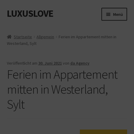
LUXUSLOVE
Zur
Zum
Menü
Navigation
Inhalt
springen
springen
Start
Startseite
Allgemein
Ferien im Appartement mitten in
Westerland, Sylt
Cookie-Richtlinie (EU)
Datenschutz
Veröffentlicht am
30. Juni 2021
von
da Agency
Ferien im Appartement
Impressum
mitten in Westerland,
Kasse
Sylt
Mein Konto
Shop