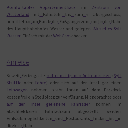
Komfortables Appartementhaus
im
Zentrum von
Westerland
mit
Fahrstuhl
bis
zum
6. Obergeschoss,
unmittelbar
am
Rande
der
Fußgängerzone
und
in
der
Nähe
des
Hauptbahnhofes
Westerland
gelegen.
Aktuelles Sylt
Wetter
: Einfach
mit
der
WebCam
checken
Anreise
Soweit
Feriengäste
mit dem eigenen Auto anreisen
(
Sylt
Shuttle
oder
Fähre
) oder
sich
auf
der
Insel
gar
einen
Leihwagen
nehmen, steht
Ihnen
auf
dem
Parkdeck
kostenfrei
ein
Stellplatz
zur
Verfügung. Mitgebrachte
oder
auf der Insel geliehene Fahrräder
können
im
abschließbaren
Fahrradraum
abgestellt
werden.
Einkaufsmöglichkeiten
und
Restaurants
finden
Sie
in
direkter
Nähe.