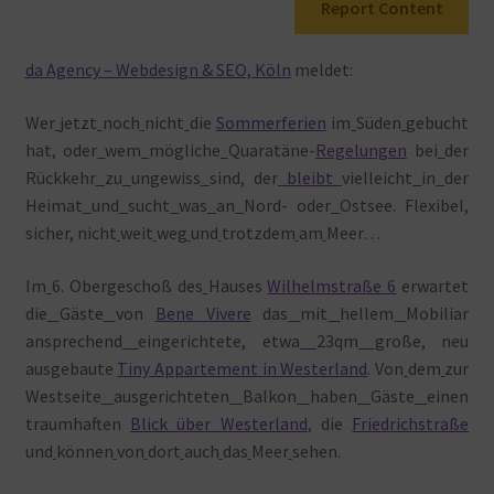
Report Content
Warenkorb
da Agency – Webdesign & SEO, Köln
meldet:
Wer
jetzt
noch
nicht
die
Sommerferien
im
Süden
gebucht
hat, oder
wem
mögliche
Quaratäne-
Regelungen
bei
der
Rückkehr
zu
ungewiss
sind, der
bleibt
vielleicht
in
der
Heimat
und
sucht
was
an
Nord- oder
Ostsee. Flexibel,
sicher, nicht
weit
weg
und
trotzdem
am
Meer…
Im
6. Obergeschoß des
Hauses
Wilhelmstraße 6
erwartet
die
Gäste
von
Bene Vivere
das
mit
hellem
Mobiliar
ansprechend
eingerichtete, etwa
23qm
große, neu
ausgebaute
Tiny Appartement in Westerland
. Von
dem
zur
Westseite
ausgerichteten
Balkon
haben
Gäste
einen
traumhaften
Blick über Westerland
, die
Friedrichstraße
und
können
von
dort
auch
das
Meer
sehen.