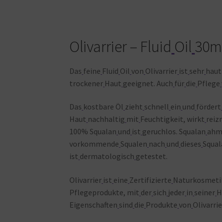
Olivarrier – Fluid
Oil
30m
Das
feine
Fluid
Oil
von
Olivarrier
ist
sehr
haut
trockener
Haut
geeignet. Auch
für
die
Pflege
Das
kostbare Öl
zieht
schnell
ein
und
fördert
Haut
nachhaltig
mit
Feuchtigkeit, wirkt
reiz
100% Squalan
und
ist
geruchlos. Squalan
ahm
vorkommende
Squalen
nach
und
dieses
Squal
ist
dermatologisch
getestet.
Olivarrier
ist
eine
Zertifizierte
Naturkosmeti
Pflegeprodukte, mit
der
sich
jeder
in
seiner
H
Eigenschaften
sind
die
Produkte
von
Olivarrie