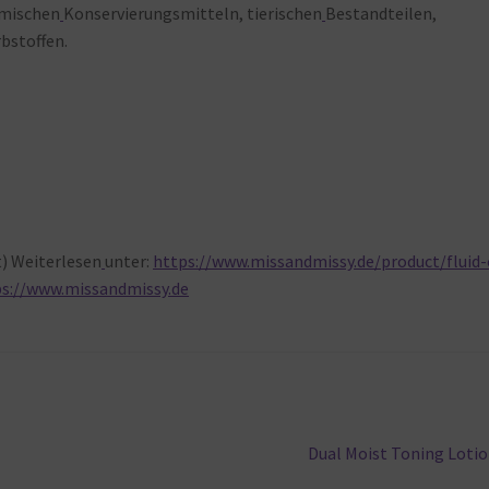
mischen
Konservierungsmitteln, tierischen
Bestandteilen,
rbstoffen.
t) Weiterlesen
unter:
https://www.missandmissy.de/product/fluid-
ps://www.missandmissy.de
Nächster
Dual Moist Toning Loti
Beitrag: