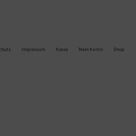
chutz
Impressum
Kasse
Mein Konto
Shop
pressum
Kasse
Mein Konto
Shop
Warenkorb