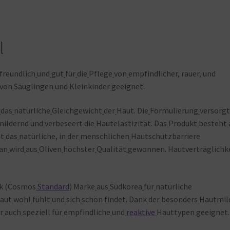
l
freundlich
und
gut
für
die
Pflege
von
empfindlicher, rauer, und
von
Säuglingen
und
Kleinkinder
geeignet.
das
natürliche
Gleichgewicht
der
Haut. Die
Formulierung
versorg
mildernd
und
verbeseert
die
Hautelastizität. Das
Produkt
besteht
t
das
natürliche, in
der
menschlichen
Hautschutzbarriere
an
wird
aus
Oliven
höchster
Qualität
gewonnen. Hautverträglichk
k (Cosmos
Standard
) Marke
aus
Südkorea
für
natürliche
aut
wohl
fühlt
und
sich
schön
findet. Dank
der
besonders
Hautmil
r
auch
speziell
für
empfindliche
und
reaktive
Hauttypen
geeignet.