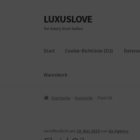
LUXUSLOVE
Zur
Zum
Navigation
Inhalt
for luxury lovin ladies
springen
springen
Start
Cookie-Richtlinie (EU)
Datens
Warenkorb
Start
Cookie-Richtlinie (EU)
Datenschutz
Im
Startseite
Kosmetik
Fluid Oil
Veröffentlicht am
10. Mai 2019
von
da Agency