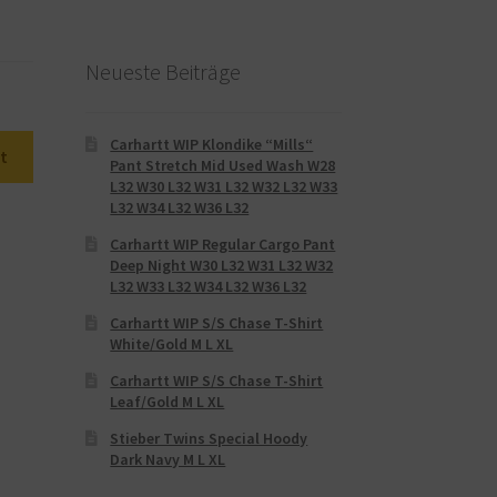
Neueste Beiträge
Carhartt WIP Klondike “Mills“
t
Pant Stretch Mid Used Wash W28
L32 W30 L32 W31 L32 W32 L32 W33
L32 W34 L32 W36 L32
Carhartt WIP Regular Cargo Pant
Deep Night W30 L32 W31 L32 W32
L32 W33 L32 W34 L32 W36 L32
Carhartt WIP S/S Chase T-Shirt
White/Gold M L XL
Carhartt WIP S/S Chase T-Shirt
Leaf/Gold M L XL
Stieber Twins Special Hoody
Dark Navy M L XL