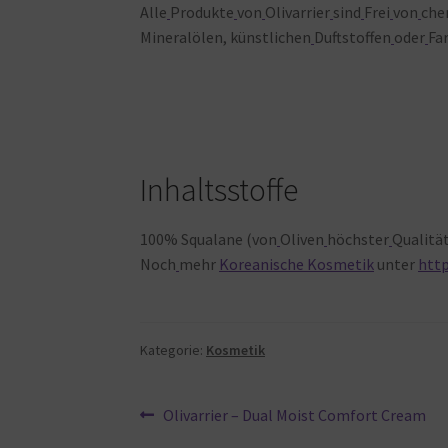
Alle
Produkte
von
Olivarrier
sind
Frei
von
che
Mineralölen, künstlichen
Duftstoffen
oder
Fa
Inhaltsstoffe
100% Squalane (von
Oliven
höchster
Qualitä
Noch
mehr
Koreanische Kosmetik
unter
htt
Kategorie:
Kosmetik
Beitragsnavigation
Vorheriger
Olivarrier – Dual Moist Comfort Cream
Beitrag: