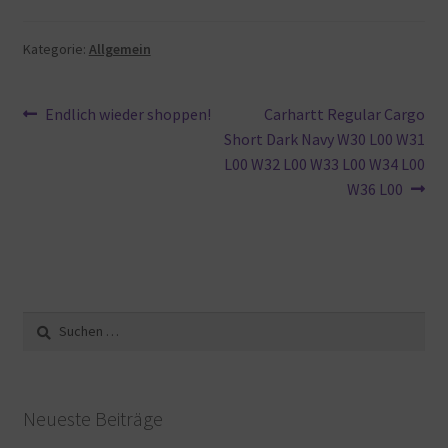
Kategorie:
Allgemein
Beitragsnavigation
Vorheriger
Nächster
Endlich wieder shoppen!
Carhartt Regular Cargo
Beitrag:
Beitrag:
Short Dark Navy W30 L00 W31
L00 W32 L00 W33 L00 W34 L00
W36 L00
Suche
nach:
Neueste Beiträge