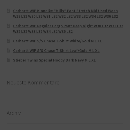
Carhartt WIP Klondike “Mills“ Pant Stretch Mid Used Wash
W28 L32 W30 L32 W31 L32 W32 L32 W33 L32 W34 L32 W36 L32
Carhartt WIP Regular Cargo Pant Deep Night W30 L32 W31 L32
W32 L32 W33 L32 W34 L32 W36 L32
Carhartt WIP S/S Chase T-Shirt White/Gold M L XL
Carhartt WIP S/S Chase T-Shirt Leaf/Gold M L XL
Stieber Twins Special Hoody Dark Navy M L XL
Neueste Kommentare
Archiv