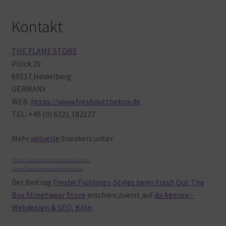
Kontakt
THE FLAME STORE
Plöck
20
69117
Heidelberg
GERMANY
WEB:
https://www.freshoutthebox.de
TEL: +49 (0) 6221
182127
Mehr
aktuelle
Sneakers
unter:
https://www.brandnewsneaks.com/
https://www.sneakerpreview.de/
Der
Beitrag
Freshe Frühlings-Styles beim Fresh Out The
Box Streetwear Store
erschien
zuerst
auf
da Agency –
Webdesign & SEO, Köln
.