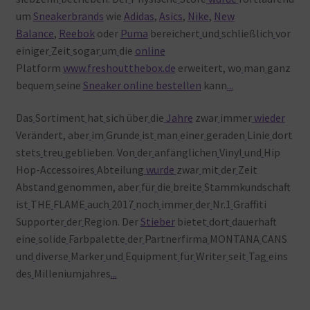
um
Sneakerbrands
wie
Adidas
,
Asics
,
Nike
,
New
Balance
,
Reebok
oder
Puma
bereichert
und
schließlich
vor
einiger
Zeit
sogar
um
die
online
Platform
www.freshoutthebox.de
erweitert, wo
man
ganz
bequem
seine
Sneaker online bestellen
kann
.
.
.
Das
Sortiment
hat
sich über
die
Jahre
zwar
immer
wieder
Verändert, aber
im
Grunde
ist
man
einer
geraden
Linie
dort
stets
treu
geblieben. Von
der
anfänglichen
Vinyl
und
Hip
Hop-Accessoires
Abteilung
wurde
zwar
mit
der
Zeit
Abstand
genommen, aber
für
die
breite
Stammkundschaft
ist
THE
FLAME
auch
2017
noch
immer
der
Nr.1
Graffiti
Supporter
der
Region. Der
Stieber
bietet
dort
dauerhaft
eine
solide
Farbpalette
der
Partnerfirma
MONTANA
CANS
und
diverse
Marker
und
Equipment
für
Writer
seit
Tag
eins
des
Milleniumjahres
.
.
.