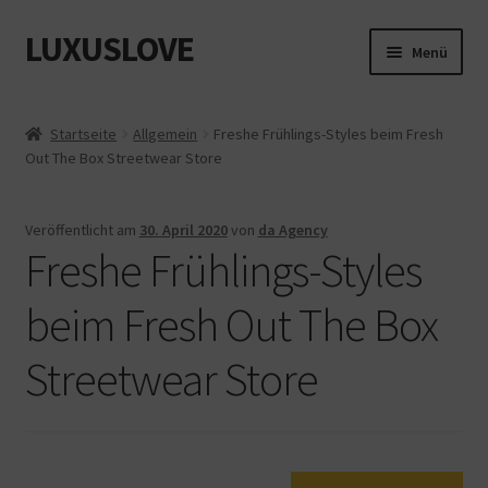
LUXUSLOVE
Zur
Zum
Menü
Navigation
Inhalt
springen
springen
Start
Startseite
Allgemein
Freshe Frühlings-Styles beim Fresh
Out The Box Streetwear Store
Cookie-Richtlinie (EU)
Datenschutz
Veröffentlicht am
30. April 2020
von
da Agency
Freshe Frühlings-Styles
Impressum
beim Fresh Out The Box
Kasse
Streetwear Store
Mein Konto
Shop