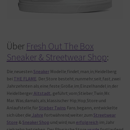
Über
Fresh Out The Box
Sneaker & Streetwear Shop
:
Die
neuesten
Sneaker
Modelle
findet
man
in
Heidelberg
bei
THE FLAME
. Der
Store besteht
nunmehr
seit
fast
zwei
Jahrzehnten als
eine
feste
Größe
im
Einzelhandel
in
der
Heidelberger
Altstadt
, geführt
vom
Stieber
Twin
Mr.
Mar. Was
damals
als
klassischer Hip
Hop
Store und
Anlaufstelle
für
Stieber Twins
Fans
begann, entwickelte
sich über
die
Jahre
fortwährend
weiter
zum
Streetwear
Store
&
Sneaker Shop
und
wird
nun
erfolgreich
im
Jahr
siebzehn
betrieben. Der
Physische
Store
wurde
fortlaufend