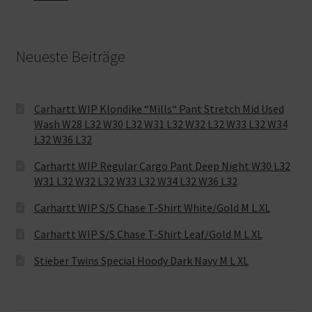
Neueste Beiträge
Carhartt WIP Klondike “Mills“ Pant Stretch Mid Used
Wash W28 L32 W30 L32 W31 L32 W32 L32 W33 L32 W34
L32 W36 L32
Carhartt WIP Regular Cargo Pant Deep Night W30 L32
W31 L32 W32 L32 W33 L32 W34 L32 W36 L32
Carhartt WIP S/S Chase T-Shirt White/Gold M L XL
Carhartt WIP S/S Chase T-Shirt Leaf/Gold M L XL
Stieber Twins Special Hoody Dark Navy M L XL