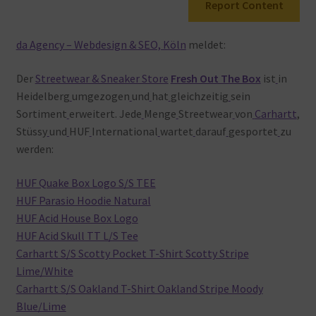
Report Content
Warenkorb
da Agency – Webdesign & SEO, Köln
meldet:
Der
Streetwear & Sneaker Store
Fresh Out The Box
ist
in
Heidelberg
umgezogen
und
hat
gleichzeitig
sein
Sortiment
erweitert. Jede
Menge
Streetwear
von
Carhartt
,
Stüssy
und
HUF
International
wartet
darauf
gesportet
zu
werden:
HUF Quake Box Logo S/S TEE
HUF Parasio Hoodie Natural
HUF Acid House Box Logo
HUF Acid Skull TT L/S Tee
Carhartt S/S Scotty Pocket T-Shirt Scotty Stripe
Lime/White
Carhartt S/S Oakland T-Shirt Oakland Stripe Moody
Blue/Lime