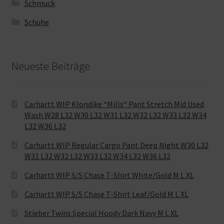
Schmuck
Schuhe
Neueste Beiträge
Carhartt WIP Klondike “Mills“ Pant Stretch Mid Used
Wash W28 L32 W30 L32 W31 L32 W32 L32 W33 L32 W34
L32 W36 L32
Carhartt WIP Regular Cargo Pant Deep Night W30 L32
W31 L32 W32 L32 W33 L32 W34 L32 W36 L32
Carhartt WIP S/S Chase T-Shirt White/Gold M L XL
Carhartt WIP S/S Chase T-Shirt Leaf/Gold M L XL
Stieber Twins Special Hoody Dark Navy M L XL