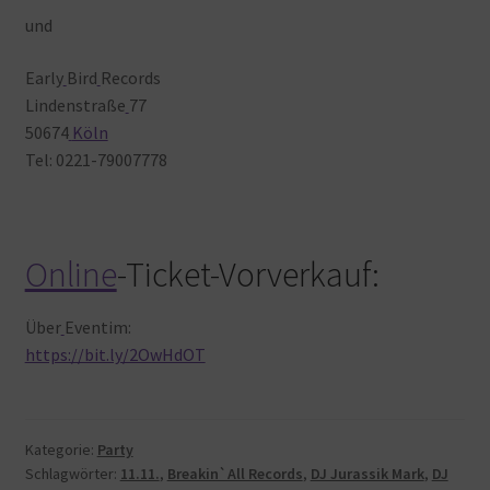
und
Early
Bird
Records
Lindenstraße
77
50674
Köln
Tel: 0221-79007778
Online
-Ticket-Vorverkauf:
Über
Eventim:
https://bit.ly/2OwHdOT
Kategorie:
Party
Schlagwörter:
11.11.
,
Breakin`All Records
,
DJ Jurassik Mark
,
DJ