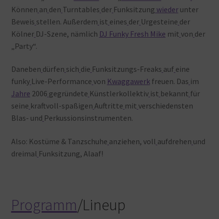
Können
an
den
Turntables
der
Funksitzung
wieder
unter
Beweis
stellen. Außerdem
ist
eines
der
Urgesteine
der
Kölner
DJ-Szene, nämlich
DJ Funky Fresh Mike
mit
von
der
„Party“.
Daneben
dürfen
sich
die
Funksitzungs-Freaks
auf
eine
funky
Live-Performance
von
Kwaggawerk
freuen. Das
im
Jahre
2006
gegründete
Künstlerkollektiv
ist
bekannt
für
seine
kraftvoll-spaßigen
Auftritte
mit
verschiedensten
Blas- und
Perkussionsinstrumenten.
Also: Kostüme & Tanzschuhe
anziehen, voll
aufdrehen
und
dreimal
Funksitzung, Alaaf!
Programm
/Lineup