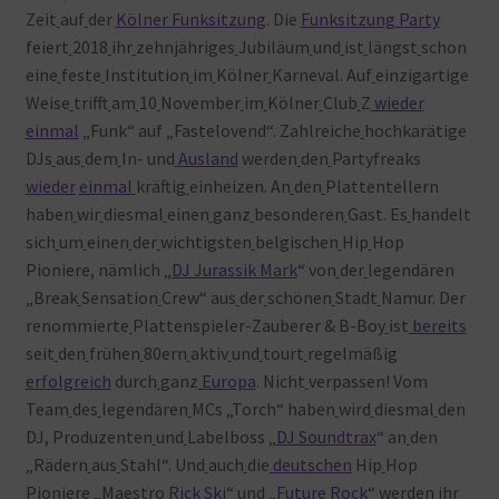
Zeit
auf
der
Kölner Funksitzung
. Die
Funksitzung Party
feiert
2018
ihr
zehnjähriges
Jubiläum
und
ist
längst
schon
eine
feste
Institution
im
Kölner
Karneval. Auf
einzigartige
Weise
trifft
am
10
November
im
Kölner
Club
Z
wieder
einmal
„Funk“ auf „Fastelovend“. Zahlreiche
hochkarätige
DJs
aus
dem
In- und
Ausland
werden
den
Partyfreaks
wieder
einmal
kräftig
einheizen. An
den
Plattentellern
haben
wir
diesmal
einen
ganz
besonderen
Gast. Es
handelt
sich
um
einen
der
wichtigsten
belgischen
Hip
Hop
Pioniere, nämlich „
DJ Jurassik Mark
“ von
der
legendären
„Break
Sensation
Crew“ aus
der
schönen
Stadt
Namur. Der
renommierte
Plattenspieler-Zauberer & B-Boy
ist
bereits
seit
den
frühen
80ern
aktiv
und
tourt
regelmäßig
erfolgreich
durch
ganz
Europa
. Nicht
verpassen! Vom
Team
des
legendären
MCs „Torch“ haben
wird
diesmal
den
DJ, Produzenten
und
Labelboss „
DJ Soundtrax
“ an
den
„Rädern
aus
Stahl“. Und
auch
die
deutschen
Hip
Hop
Pioniere „Maestro
Rick Ski
“ und „
Future Rock
“ werden
ihr