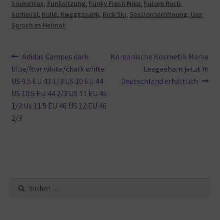
Soundtrax
,
Funksitzung
,
Funky Fresh Mike
,
Future Rock
,
Karneval
,
Kölle
,
Kwaggawerk
,
Rick Ski
,
Sessionseröffnung
,
Uns
Sproch es Heimat
Beitragsnavigation
Vorheriger
Nächster
Adidas Campus dark
Koreanische Kosmetik Marke
Beitrag:
Beitrag:
blue/ftwr white/chalk white
Leegeeham jetzt in
US 9.5 EU 43 1/3 US 10 EU 44
Deutschland erhältlich
US 10.5 EU 44 2/3 US 11 EU 45
1/3 Us 11.5 EU 46 US 12 EU 46
2/3
Suche
nach: