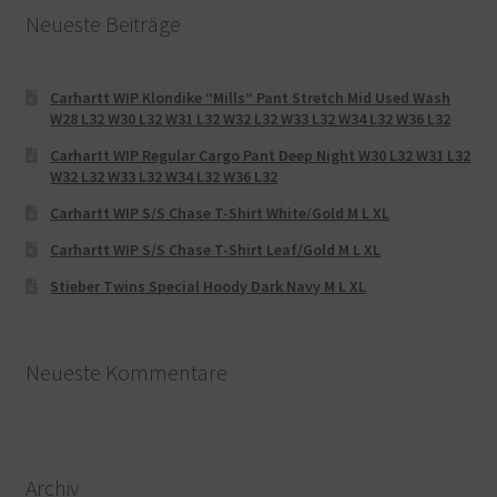
Neueste Beiträge
Carhartt WIP Klondike “Mills“ Pant Stretch Mid Used Wash
W28 L32 W30 L32 W31 L32 W32 L32 W33 L32 W34 L32 W36 L32
Carhartt WIP Regular Cargo Pant Deep Night W30 L32 W31 L32
W32 L32 W33 L32 W34 L32 W36 L32
Carhartt WIP S/S Chase T-Shirt White/Gold M L XL
Carhartt WIP S/S Chase T-Shirt Leaf/Gold M L XL
Stieber Twins Special Hoody Dark Navy M L XL
Neueste Kommentare
Archiv