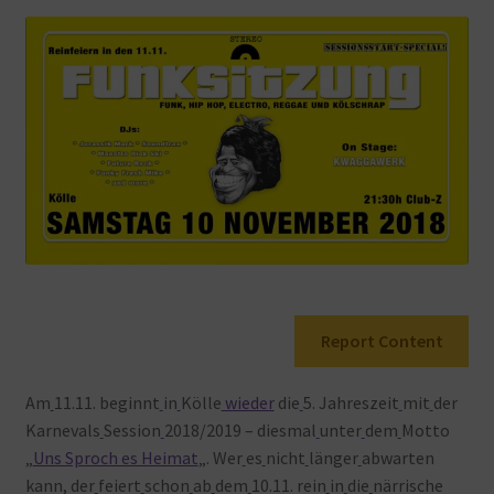
Warenkorb
Report Content
Am
11.11. beginnt
in
Kölle
wieder
die
5. Jahreszeit
mit
der
Karnevals
Session
2018/2019 – diesmal
unter
dem
Motto
„
Uns Sproch es Heimat
„. Wer
es
nicht
länger
abwarten
kann, der
feiert
schon
ab
dem
10.11. rein
in
die
närrische