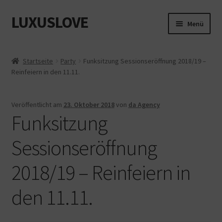
LUXUSLOVE
Zur
Zum
Menü
Navigation
Inhalt
springen
springen
Start
Startseite
Party
Funksitzung Sessionseröffnung 2018/19 –
Reinfeiern in den 11.11.
Cookie-Richtlinie (EU)
Datenschutz
Veröffentlicht am
23. Oktober 2018
von
da Agency
Funksitzung
Impressum
Sessionseröffnung
Kasse
2018/19 – Reinfeiern in
Mein Konto
den 11.11.
Shop