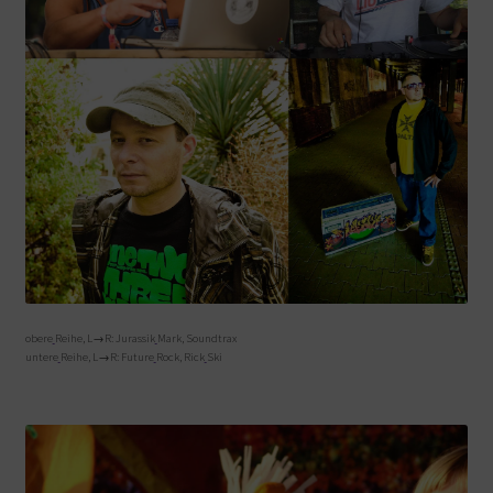
obere
Reihe, L→R: Jurassik
Mark, Soundtrax
untere
Reihe, L→R: Future
Rock, Rick
Ski