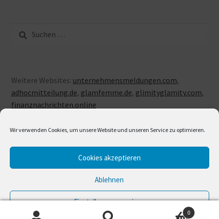
Suche
nach:
Weitere Websites:
unternehmensmeldungen.com
,
adhocmitteilung.de
,
glamfemme.de
,
glimityglamity.com
,
finanznachrichten.online
Wir verwenden Cookies, um unsere Website und unseren Service zu optimieren.
Cookies akzeptieren
© LUXUSLOVE 2026
Erstellt mit Storefront & WooCommerce
.
Ablehnen
Einstellungen anzeigen
0