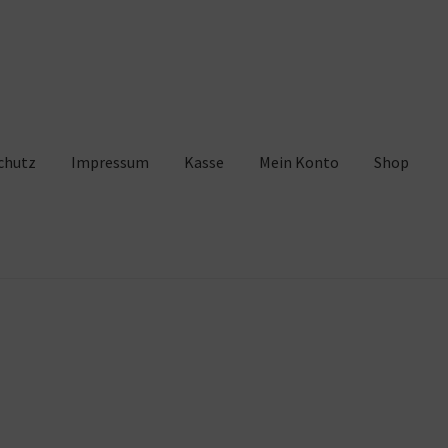
chutz
Impressum
Kasse
Mein Konto
Shop
pressum
Kasse
Mein Konto
Shop
Warenkorb