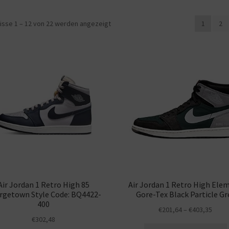
isse 1 – 12 von 22 werden angezeigt
1
2
Air Jordan 1 Retro High 85
Air Jordan 1 Retro High Ele
rgetown Style Code: BQ4422-
Gore-Tex Black Particle Gr
400
€
201,64
–
€
403,35
€
302,48