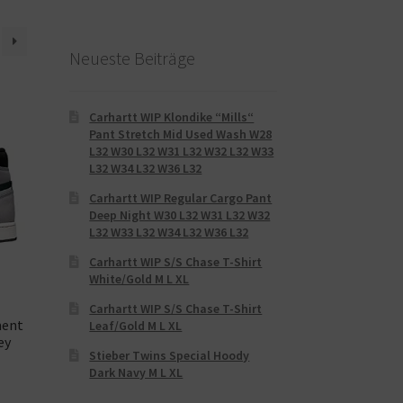
Neueste Beiträge
Carhartt WIP Klondike “Mills“
Pant Stretch Mid Used Wash W28
L32 W30 L32 W31 L32 W32 L32 W33
L32 W34 L32 W36 L32
Carhartt WIP Regular Cargo Pant
Deep Night W30 L32 W31 L32 W32
L32 W33 L32 W34 L32 W36 L32
Carhartt WIP S/S Chase T-Shirt
White/Gold M L XL
Carhartt WIP S/S Chase T-Shirt
ment
Leaf/Gold M L XL
ey
Stieber Twins Special Hoody
Dark Navy M L XL