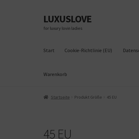
LUXUSLOVE
Zur
Zum
Navigation
Inhalt
for luxury lovin ladies
springen
springen
Start
Cookie-Richtlinie (EU)
Datens
Warenkorb
Start
Cookie-Richtlinie (EU)
Datenschutz
Im
Startseite
Produkt Größe
45 EU
45 EU