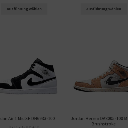
Ausführung wählen
Ausführung wählen
dan Air 1 Mid SE DH6933-100
Jordan Herren DA8005-100 M
Brushstroke
€
235,29
–
€
394,95