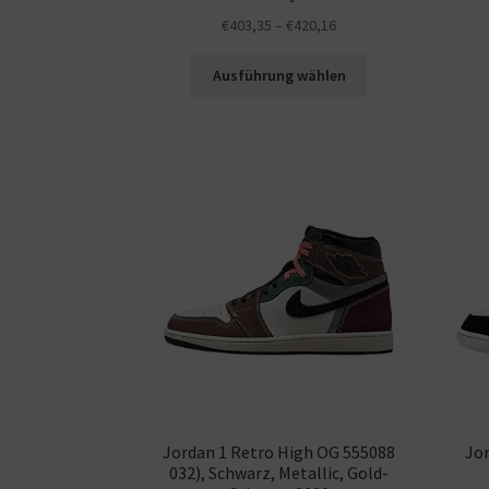
€
403,35
–
€
420,16
Ausführung wählen
Jordan 1 Retro High OG 555088
Jor
032), Schwarz, Metallic, Gold-