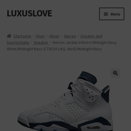
LUXUSLOVE
Zur
Zum
Menü
Navigation
Inhalt
springen
springen
Start
Startseite
Shop
Uhren
Herren
Sneaker and
Sportschuhe
Sneaker
Herren Jordan 6 Retro Midnight Navy
Cookie-Richtlinie (EU)
White/Midnight Navy (CT8529 141), Weiß/Midnight Navy
Datenschutz
Impressum
Kasse
Mein Konto
Shop