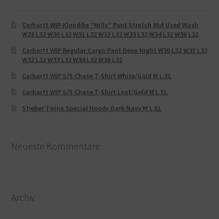
Carhartt WIP Klondike “Mills“ Pant Stretch Mid Used Wash
W28 L32 W30 L32 W31 L32 W32 L32 W33 L32 W34 L32 W36 L32
Carhartt WIP Regular Cargo Pant Deep Night W30 L32 W31 L32
W32 L32 W33 L32 W34 L32 W36 L32
Carhartt WIP S/S Chase T-Shirt White/Gold M L XL
Carhartt WIP S/S Chase T-Shirt Leaf/Gold M L XL
Stieber Twins Special Hoody Dark Navy M L XL
Neueste Kommentare
Archiv