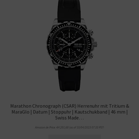
Marathon Chronograph (CSAR) Herrenuhr mit Tritium &
MaraGlo | Datum | Stoppuhr | Kautschukband | 46 mm |
Swiss Made…
Amazon.de Price:
€
4.201,68
(as of 10/04/2023 07:33 PST-