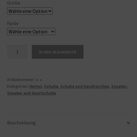
Größe
Farbe
Herren
In den Warenkorb
Jordan
6
Retro
Midnight
Artikelnummer:
n. v.
Kategorien:
Herren
,
Schuhe
,
Schuhe and Handtaschen
,
Sneaker
,
Navy
Sneaker and Sportschuhe
White/Midnight
Navy
(CT8529
141),
Beschreibung
Weiß/Midnight
Navy