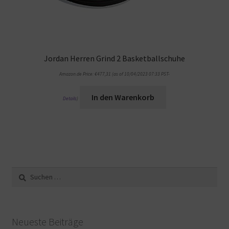
Jordan Herren Grind 2 Basketballschuhe
Amazon.de Price:
€
477,31
(as of 10/04/2023 07:33 PST-
In den Warenkorb
Details
)
Suche
nach:
Neueste Beiträge