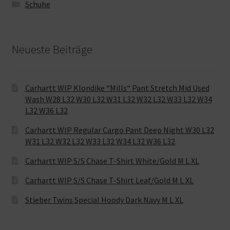
Schuhe
Neueste Beiträge
Carhartt WIP Klondike “Mills“ Pant Stretch Mid Used
Wash W28 L32 W30 L32 W31 L32 W32 L32 W33 L32 W34
L32 W36 L32
Carhartt WIP Regular Cargo Pant Deep Night W30 L32
W31 L32 W32 L32 W33 L32 W34 L32 W36 L32
Carhartt WIP S/S Chase T-Shirt White/Gold M L XL
Carhartt WIP S/S Chase T-Shirt Leaf/Gold M L XL
Stieber Twins Special Hoody Dark Navy M L XL