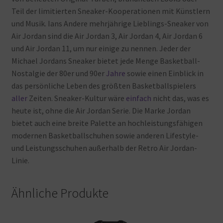
Teil
der
limitierten
Sneaker-Kooperationen
mit
Künstlern
und
Musik. Ians
Andere
mehrjährige
Lieblings-Sneaker
von
Air
Jordan
sind
die
Air
Jordan
3, Air
Jordan
4, Air
Jordan
6
und
Air
Jordan
11, um
nur
einige
zu
nennen. Jeder
der
Michael
Jordans
Sneaker
bietet
jede
Menge
Basketball-
Nostalgie
der
80er
und
90er
Jahre
sowie
einen
Einblick
in
das
persönliche
Leben
des
größten
Basketballspielers
aller
Zeiten. Sneaker-Kultur
wäre
einfach
nicht
das, was
es
heute
ist, ohne
die
Air
Jordan
Serie. Die
Marke
Jordan
bietet
auch
eine
breite
Palette
an
hochleistungsfähigen
modernen
Basketballschuhen
sowie
anderen
Lifestyle-
und
Leistungsschuhen
außerhalb
der
Retro
Air
Jordan-
Linie.
Ähnliche Produkte