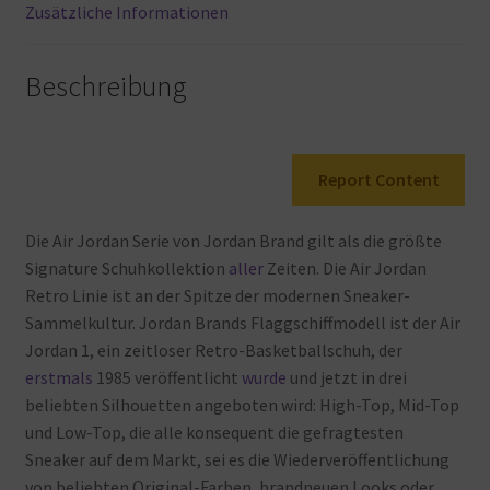
Menge
Zusätzliche Informationen
Beschreibung
Report Content
Die
Air
Jordan
Serie
von
Jordan
Brand
gilt
als
die
größte
Signature
Schuhkollektion
aller
Zeiten. Die
Air
Jordan
Retro
Linie
ist
an
der
Spitze
der
modernen
Sneaker-
Sammelkultur. Jordan
Brands
Flaggschiffmodell
ist
der
Air
Jordan
1, ein
zeitloser
Retro-Basketballschuh, der
erstmals
1985
veröffentlicht
wurde
und
jetzt
in
drei
beliebten
Silhouetten
angeboten
wird: High-Top, Mid-Top
und
Low-Top, die
alle
konsequent
die
gefragtesten
Sneaker
auf
dem
Markt, sei
es
die
Wiederveröffentlichung
von
beliebten
Original-Farben, brandneuen
Looks
oder