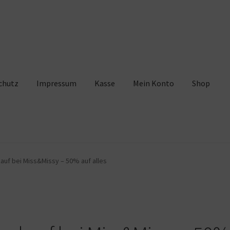
chutz
Impressum
Kasse
Mein Konto
Shop
pressum
Kasse
Mein Konto
Shop
Warenkorb
uf bei Miss&Missy – 50% auf alles