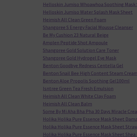
Helloskin Jumiso Whoawhoa Soothing Mask 
Helloskin Jumiso Water Splash Mask Sheet
Heimish All Clean Green Foam
Shangpree S Energy Facial Mousse Cleanser
Be My Cushion 23 Natural Beige
Amplen Peptide Shot Ampoule
Shangpree Gold Solution Care Toner
Shangpree Gold Hydrogel Eye Mask
Benton Goodbye Redness Centella Gel
Benton Snail Bee High Content Steam Crea
Benton Aloe Propolis Soothing Gel100ml
Isntree Green Tea Fresh Emulsion
Heimish All Clean White Clay Foam
Heimish All Clean Balm
Some By Mi Aha Bha Pha 30 Days Miracle Cre
Holika Holika Pure Essence Mask Sheet Dam
Holika Holika Pure Essence Mask Sheet Stra
Holika Holika Pure Essence Mask Sheet Shea