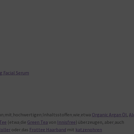
g Facial Serum
nn
mit
hochwertigen
Inhaltsstoffen
wie
etwa
Organic Argan Öl
,
Al
Tee
(etwa
die
Green Tea
von
Innisfree
) überzeugen, aber
auch
oller
oder
das
Frottee Haarband
mit
katzenohren