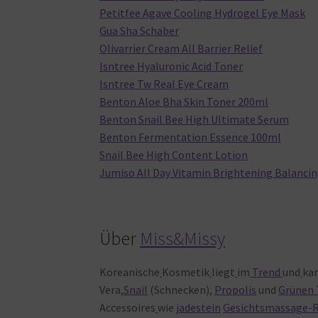
Petitfee Agave Cooling Hydrogel Eye Mask
Gua Sha Schaber
Olivarrier Cream All Barrier Relief
Isntree Hyaluronic Acid Toner
Isntree Tw Real Eye Cream
Benton Aloe Bha Skin Toner 200ml
Benton Snail Bee High Ultimate Serum
Benton Fermentation Essence 100ml
Snail Bee High Content Lotion
Jumiso All Day Vitamin Brightening Balancin
Über
Miss&Missy
Koreanische
Kosmetik
liegt
im
Trend
und
ka
Vera,
Snail
(Schnecken),
Propolis
und
Grünen 
Accessoires
wie
jadestein
Gesichtsmassage-R