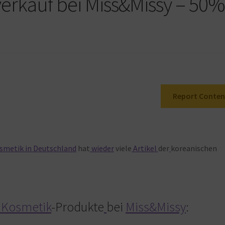
rkauf bei Miss&Missy – 50
Report Conten
smetik in Deutschland
hat
wieder
viele
Artikel
der
koreanischen
 Kosmetik
-Produkte
bei
Miss&Missy
: