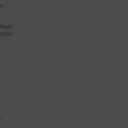
er
1 Maske
e Mask
k