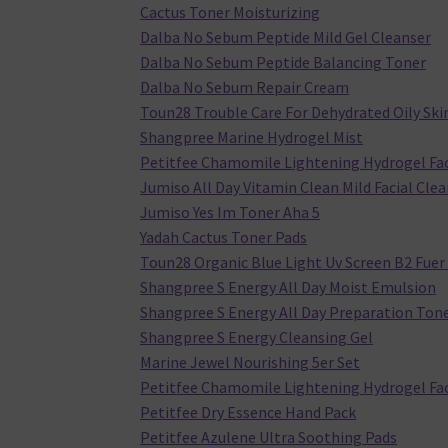
Cactus Toner Moisturizing
Dalba No Sebum Peptide Mild Gel Cleanser
Dalba No Sebum Peptide Balancing Toner
Dalba No Sebum Repair Cream
Toun28 Trouble Care For Dehydrated Oily Ski
Shangpree Marine Hydrogel Mist
Petitfee Chamomile Lightening Hydrogel Fa
Jumiso All Day Vitamin Clean Mild Facial Cle
Jumiso Yes Im Toner Aha 5
Yadah Cactus Toner Pads
Toun28 Organic Blue Light Uv Screen B2 Fuer
Shangpree S Energy All Day Moist Emulsion
Shangpree S Energy All Day Preparation Ton
Shangpree S Energy Cleansing Gel
Marine Jewel Nourishing 5er Set
Petitfee Chamomile Lightening Hydrogel Fa
Petitfee Dry Essence Hand Pack
Petitfee Azulene Ultra Soothing Pads