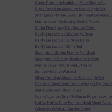
Green Premium Modeling Mask Single Set
Black Premium Modeling Mask Single Set
Shangpree Marine Jewel Illumination Mask 5
Marine Jewel Hydrating Mask 1 Maske
Dalba First Spray Mist Serum 100ml
Be My Lip Lacquer 04 Vintage Rose
Be My Lip Lacquer 01 Nude Beige
Be My Lip Lacquer Chilli Red
Shangpree Marine Energy Eye Mask
Shangpree S Energy Resilience Cream
Marine Jewel Nourishing 1 Maske
Sonpark Beauty Water 2
Silver Premium Modeling Masksingle Set
Petitfee Black Pearl Gold Hydrogel Eye Patc
Skin Good Cera Ultra Toner
Cosrx Advanced Snail 96 Mucin Power Essenc
Holika Holika Pure Essence Mask Sheet Avoc
Olivarrier Wash All Barrier Relief