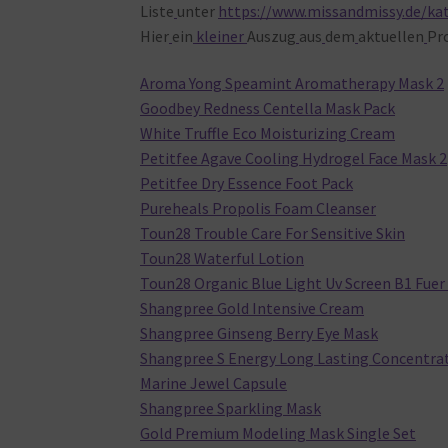
Liste
unter
https://www.missandmissy.de/ka
Hier
ein
kleiner
Auszug
aus
dem
aktuellen
Pr
Aroma Yong Speamint Aromatherapy Mask 2
Goodbey Redness Centella Mask Pack
White Truffle Eco Moisturizing Cream
Petitfee Agave Cooling Hydrogel Face Mask 2
Petitfee Dry Essence Foot Pack
Pureheals Propolis Foam Cleanser
Toun28 Trouble Care For Sensitive Skin
Toun28 Waterful Lotion
Toun28 Organic Blue Light Uv Screen B1 Fue
Shangpree Gold Intensive Cream
Shangpree Ginseng Berry Eye Mask
Shangpree S Energy Long Lasting Concentra
Marine Jewel Capsule
Shangpree Sparkling Mask
Gold Premium Modeling Mask Single Set