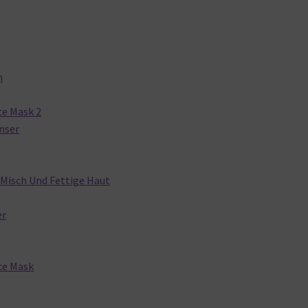
n
ce Mask 2
anser
 Misch Und Fettige Haut
er
ce Mask