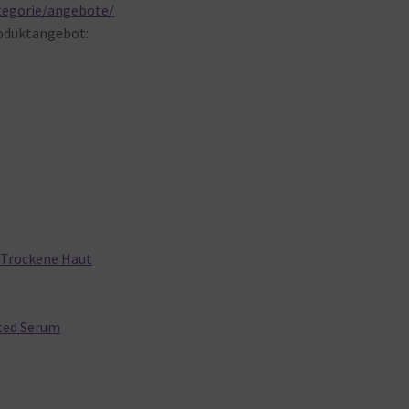
tegorie/angebote/
oduktangebot:
r Trockene Haut
ted Serum