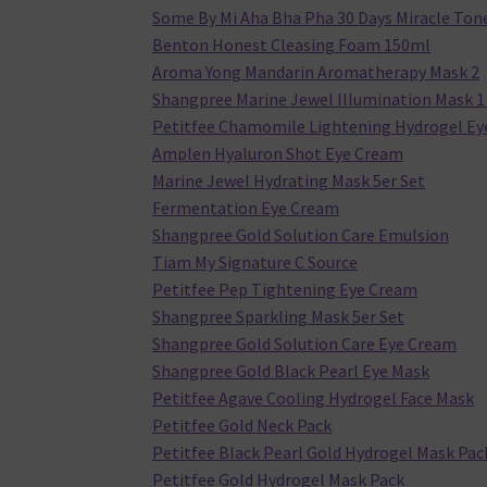
Some By Mi Aha Bha Pha 30 Days Miracle Ton
Benton Honest Cleasing Foam 150ml
Aroma Yong Mandarin Aromatherapy Mask 2
Shangpree Marine Jewel Illumination Mask 
Petitfee Chamomile Lightening Hydrogel Ey
Amplen Hyaluron Shot Eye Cream
Marine Jewel Hydrating Mask 5er Set
Fermentation Eye Cream
Shangpree Gold Solution Care Emulsion
Tiam My Signature C Source
Petitfee Pep Tightening Eye Cream
Shangpree Sparkling Mask 5er Set
Shangpree Gold Solution Care Eye Cream
Shangpree Gold Black Pearl Eye Mask
Petitfee Agave Cooling Hydrogel Face Mask
Petitfee Gold Neck Pack
Petitfee Black Pearl Gold Hydrogel Mask Pac
Petitfee Gold Hydrogel Mask Pack