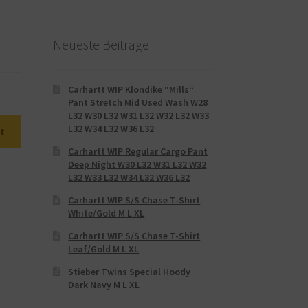
%
Neueste Beiträge
Carhartt WIP Klondike “Mills“
Pant Stretch Mid Used Wash W28
L32 W30 L32 W31 L32 W32 L32 W33
L32 W34 L32 W36 L32
t
Carhartt WIP Regular Cargo Pant
Deep Night W30 L32 W31 L32 W32
L32 W33 L32 W34 L32 W36 L32
Carhartt WIP S/S Chase T-Shirt
White/Gold M L XL
Carhartt WIP S/S Chase T-Shirt
Leaf/Gold M L XL
Stieber Twins Special Hoody
Dark Navy M L XL