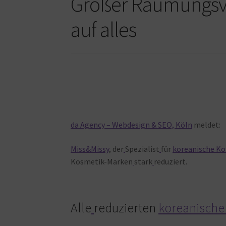
Großer Räumungsve
auf alles
da Agency – Webdesign & SEO, Köln
meldet:
Miss&Missy
, der
Spezialist
für
koreanische Ko
Kosmetik-Marken
stark
reduziert.
Alle
reduzierten
koreanische