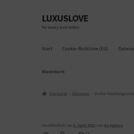
LUXUSLOVE
Zur
Zum
Navigation
Inhalt
for luxury lovin ladies
springen
springen
Start
Cookie-Richtlinie (EU)
Datens
Warenkorb
Start
Cookie-Richtlinie (EU)
Datenschutz
Im
Startseite
Allgemein
Großer Räumungsverka
Veröffentlicht am
5. April 2022
von
da Agency