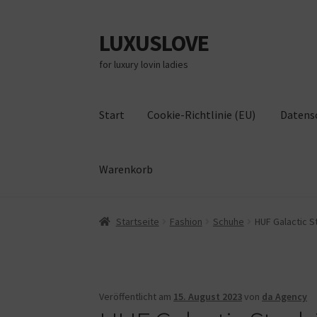
LUXUSLOVE
Zur
Zum
Navigation
Inhalt
for luxury lovin ladies
springen
springen
Start
Cookie-Richtlinie (EU)
Datens
Warenkorb
Start
Cookie-Richtlinie (EU)
Datenschutz
Im
Startseite
Fashion
Schuhe
HUF Galactic S
Veröffentlicht am
15. August 2023
von
da Agency