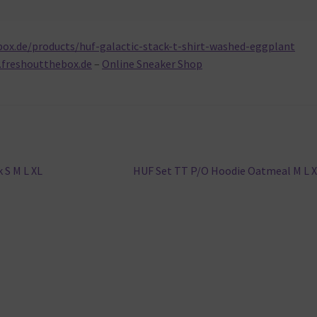
ox.de/products/huf-galactic-stack-t-shirt-washed-eggplant
.freshoutthebox.de
–
Online Sneaker Shop
Nächster
 S M L XL
HUF Set TT P/O Hoodie Oatmeal M L 
Beitrag: