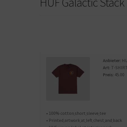
HUF Galactic Stack
Anbieter:
H
Art:
T-SHIR
Preis:
45.00
• 100% cotton
short
sleeve
tee
• Printed
artwork
at
left
chest
and
back