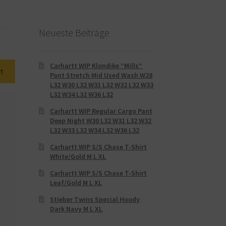
Neueste Beiträge
Carhartt WIP Klondike “Mills“
t
Pant Stretch Mid Used Wash W28
L32 W30 L32 W31 L32 W32 L32 W33
L32 W34 L32 W36 L32
Carhartt WIP Regular Cargo Pant
Deep Night W30 L32 W31 L32 W32
L32 W33 L32 W34 L32 W36 L32
Carhartt WIP S/S Chase T-Shirt
White/Gold M L XL
Carhartt WIP S/S Chase T-Shirt
Leaf/Gold M L XL
Stieber Twins Special Hoody
Dark Navy M L XL