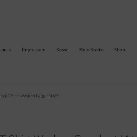
chutz
Impressum
Kasse
Mein Konto
Shop
pressum
Kasse
Mein Konto
Shop
Warenkorb
tack T-Shirt Washed Eggplant M L