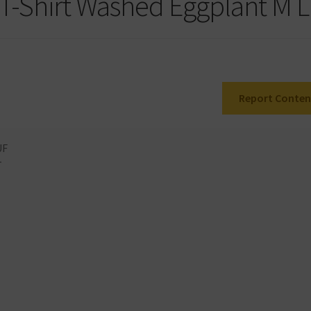
 T-Shirt Washed Eggplant M L
Report Conten
UF
T