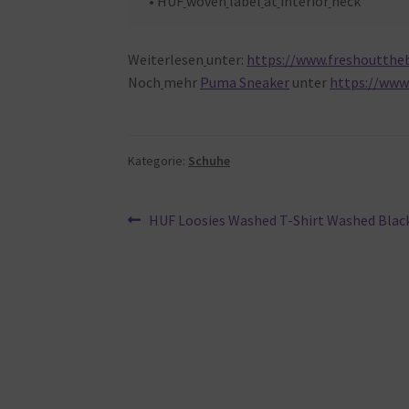
• HUF
woven
label
at
interior
neck
Weiterlesen
unter:
https://www.freshouttheb
Noch
mehr
Puma Sneaker
unter
https://www
Kategorie:
Schuhe
Beitragsnavigation
Vorheriger
HUF Loosies Washed T-Shirt Washed Black
Beitrag: