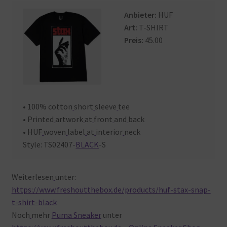
Warenkorb
Anbieter:
HUF
Art:
T-SHIRT
Preis:
45.00
• 100% cotton
short
sleeve
tee
• Printed
artwork
at
front
and
back
• HUF
woven
label
at
interior
neck
Style: TS02407-
BLACK
-S
Weiterlesen
unter:
https://www.freshoutthebox.de/products/huf-stax-snap-
t-shirt-black
Noch
mehr
Puma Sneaker
unter