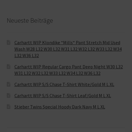
Neueste Beiträge
Carhartt WIP Klondike “Mills“ Pant Stretch Mid Used
Wash W28 L32 W30 L32 W31 L32 W32 L32 W33 L32 W34
L32 W36 L32
Carhartt WIP Regular Cargo Pant Deep Night W30 L32
W31 L32 W32 L32 W33 L32 W34 L32 W36 L32
Carhartt WIP S/S Chase T-Shirt White/Gold M L XL
Carhartt WIP S/S Chase T-Shirt Leaf/Gold M L XL
Stieber Twins Special Hoody Dark Navy M L XL
Suche