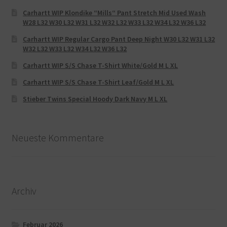
Carhartt WIP Klondike “Mills“ Pant Stretch Mid Used Wash
W28 L32 W30 L32 W31 L32 W32 L32 W33 L32 W34 L32 W36 L32
Carhartt WIP Regular Cargo Pant Deep Night W30 L32 W31 L32
W32 L32 W33 L32 W34 L32 W36 L32
Carhartt WIP S/S Chase T-Shirt White/Gold M L XL
Carhartt WIP S/S Chase T-Shirt Leaf/Gold M L XL
Stieber Twins Special Hoody Dark Navy M L XL
Neueste Kommentare
Archiv
Februar 2026