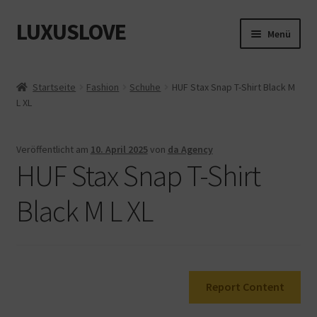
LUXUSLOVE
Zur
Zum
Menü
Navigation
Inhalt
springen
springen
Start
Startseite
Fashion
Schuhe
HUF Stax Snap T-Shirt Black M
L XL
Cookie-Richtlinie (EU)
Datenschutz
Veröffentlicht am
10. April 2025
von
da Agency
HUF Stax Snap T-Shirt
Impressum
Black M L XL
Kasse
Mein Konto
Report Content
Shop