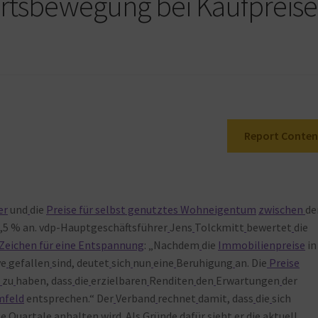
rtsbewegung bei Kaufpreise
Report Conten
er
und
die
Preise für selbst genutztes Wohneigentum
zwischen
d
,5 % an. vdp-Hauptgeschäftsführer
Jens
Tolckmitt
bewertet
die
Zeichen für eine Entspannung
: „Nachdem
die
Immobilienpreise
in
ve
gefallen
sind, deutet
sich
nun
eine
Beruhigung
an. Die
Preise
t
zu
haben, dass
die
erzielbaren
Renditen
den
Erwartungen
der
mfeld
entsprechen.“ Der
Verband
rechnet
damit, dass
die
sich
ge
Quartale
anhalten
wird. Als
Gründe
dafür
sieht
er
die
aktuell