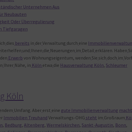
lständischer Unternehmen Aus
ür Neubauten
keit Oder Überregulierung
in Tiefgaragen
ich
dies
bereits
in
der
Verwaltung
durch
eine
Immobilienverwaltu
iterhelfen
und
Ihnen
die
Neuerungen
im
Detail
erklären. Haben
S
den
Erwerb
von Wohnungseigentum, wenden
Sie
sich
doch
im
Vor
in
Ihrer
Nähe, in
Köln
etwa
die
Hausverwaltung Köln
,
Schleumer
g Köln
dendem
Umfang. Aber
erst
eine
gute Immobilienverwaltung
mach
er
Immobilien Treuhand
Verwaltungs-OHG
steht
im
Großraum
Kö
en
,
Bedburg
,
Altenberg
,
Wermelskirchen
,
Sankt-Augustin
,
Bonn
,