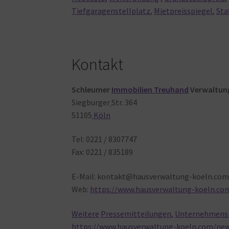
Tiefgaragenstellplatz
,
Mietpreisspiegel
,
Sta
Kontakt
Schleumer
Immobilien Treuhand
Verwaltun
Siegburger
Str. 364
51105
Köln
Tel: 0221 / 8307747
Fax: 0221 / 835189
E-Mail: kontakt@hausverwaltung-koeln.co
Web:
https://www.hausverwaltung-koeln.co
Weitere
Pressemitteilungen
,
Unternehmens
https://www.hausverwaltung-koeln.com/ne