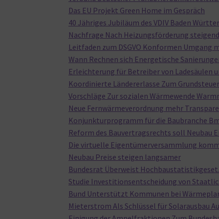
Das EU Projekt Green Home im Gespräch
40 Jähriges Jubiläum des VDIV Baden Württ
Nachfrage Nach Heizungsförderung steigen
Leitfaden zum DSGVO Konformen Umgang mi
Wann Rechnen sich Energetische Sanierunge
Erleichterung für Betreiber von Ladesäulen
Koordinierte Ländererlasse Zum Grundsteue
Vorschläge Zur sozialen Wärmewende Warm
Neue Fernwärmeverordnung mehr Transpare
Konjunkturprogramm für die Baubranche Bm
Reform des Bauvertragsrechts soll Neubau E
Die virtuelle Eigentümerversammlung kom
Neubau Preise steigen langsamer
Bundesrat Überweist Hochbaustatistikgeset
Studie Investitionsentscheidung von Staatl
Bund Unterstützt Kommunen bei Wärmepla
Mieterstrom Als Schlüssel für Solarausbau 
Einigung der Ampelfraktionen Zum Bundesh