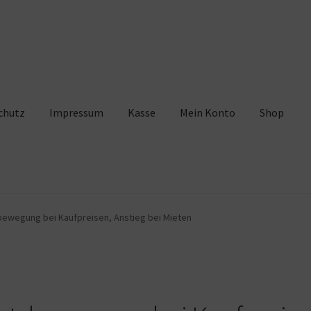
chutz
Impressum
Kasse
Mein Konto
Shop
pressum
Kasse
Mein Konto
Shop
Warenkorb
bewegung bei Kaufpreisen, Anstieg bei Mieten