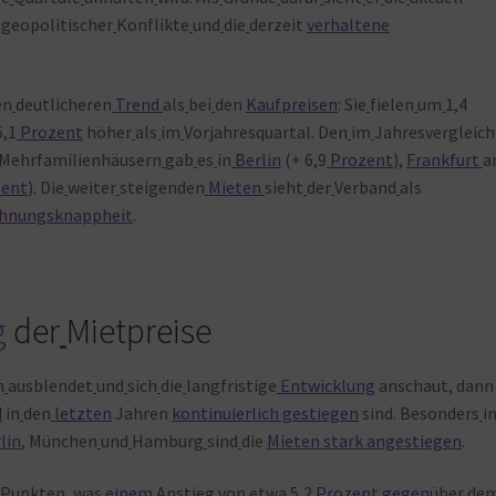
geopolitischer
Konflikte
und
die
derzeit
verhaltene
en
deutlicheren
Trend
als
bei
den
Kaufpreisen
: Sie
fielen
um
1,4
6,1
Prozent
höher
als
im
Vorjahresquartal. Den
im
Jahresvergleich
Mehrfamilienhäusern
gab
es
in
Berlin
(+ 6,9
Prozent
),
Frankfurt
a
ent
). Die
weiter
steigenden
Mieten
sieht
der
Verband
als
hnungsknappheit
.
g
der
Mietpreise
n
ausblendet
und
sich
die
langfristige
Entwicklung
anschaut, dann
d
in
den
letzten
Jahren
kontinuierlich gestiegen
sind. Besonders
i
lin
, München
und
Hamburg
sind
die
Mieten stark angestiegen
.
Punkten, was
einem
Anstieg
von
etwa
5,2
Prozent
gegen
über
de