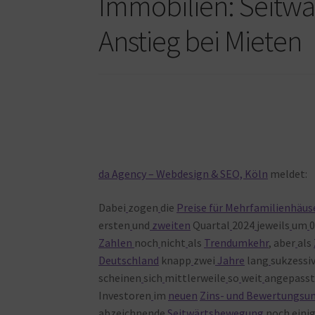
Immobilien: Seitwä
Anstieg bei Mieten
da Agency – Webdesign & SEO, Köln
meldet:
Dabei
zogen
die
Preise für Mehrfamilienhäus
ersten
und
zweiten
Quartal
2024
jeweils
um
0
Zahlen
noch
nicht
als
Trendumkehr
, aber
als
Deutschland
knapp
zwei
Jahre
lang
sukzessi
scheinen
sich
mittlerweile
so
weit
angepass
Investoren
im
neuen
Zins- und Bewertungsu
abzeichnende
Seitwärtsbewegung
noch
eini