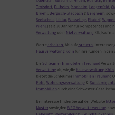
Odenthal
,
Burscheid
,
Hilden
,
Rösrath
,
Bensb
Troisdorf
,
Pulheim
,
Monheim
,
Langenfeld
,
We
Bruehl
,
Bergisch-Gladbach
&
Bergheim
, sow
Seelscheid
,
Liblar
,
Wesseling
,
Elsdorf
,
Wipper
Wiehl
.) seit
30
Jahren
für
kompetentes
und
n
Verwaltung
oder
Mietverwaltung
. Ob
kaufmän
Werte
erhalten
, Abläufe
steuern
, Interessen
Hausverwaltung Köln
für
ihre
Kunden
in
den
Die
Schleumer
Immobilien Treuhand
Verwalt
Verwaltung
ab, wie
die
Hausverwaltung Köln
bietet
die
Schleumer
Immobilien Treuhand
O
Köln
,
Wohnungsverwaltung
&
Sondereigent
Immobilien
durch
eine
Schwester-Gesellschaf
Bei
Interesse
finden
Sie
auf
der
Website
http
Muster
sowie
den
WEG Verwaltervertrag
. sow
Hebesatz
,
Weiterbildung
,
Grundstückspreis
,