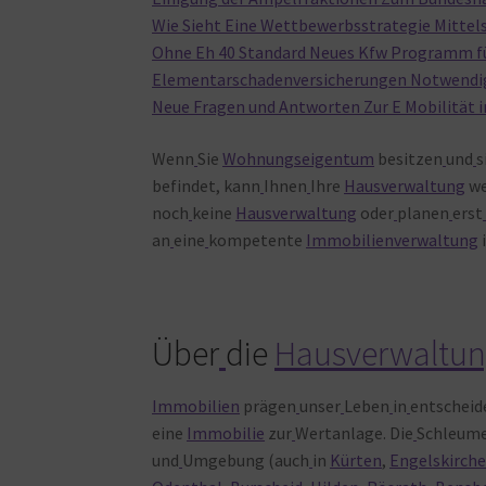
Wie Sieht Eine Wettbewerbsstrategie Mitte
Ohne Eh 40 Standard Neues Kfw Programm f
Elementarschadenversicherungen Notwendig
Neue Fragen und Antworten Zur E Mobilität 
Wenn
Sie
Wohnungseigentum
besitzen
und
s
befindet, kann
Ihnen
Ihre
Hausverwaltung
we
noch
keine
Hausverwaltung
oder
planen
erst
an
eine
kompetente
Immobilienverwaltung
Über
die
Hausverwaltun
Immobilien
prägen
unser
Leben
in
entschei
eine
Immobilie
zur
Wertanlage. Die
Schleum
und
Umgebung (auch
in
Kürten
,
Engelskirch