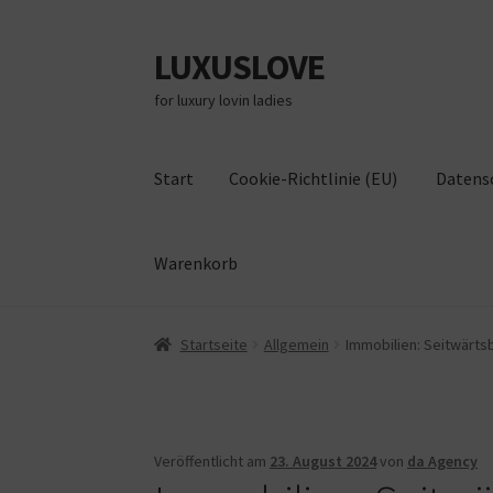
LUXUSLOVE
Zur
Zum
Navigation
Inhalt
for luxury lovin ladies
springen
springen
Start
Cookie-Richtlinie (EU)
Datens
Warenkorb
Start
Cookie-Richtlinie (EU)
Datenschutz
Im
Startseite
Allgemein
Immobilien: Seitwärts
Veröffentlicht am
23. August 2024
von
da Agency