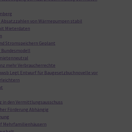
emberg
d Absatzzahlen von Wärmepumpen stabil
t Mieterdaten
n
 und Stromspeichern Geplant
r Bundesmodell
mietenneutral
nz mehr Verbraucherrechte
wsb Legt Entwurf für Baugesetzbuchnovelle vor
rleichtern
mt
z in den Vermittlungsausschuss
icher Förderung Abhängig
nung
Auf Mehrfamilienhäusern
aushalt