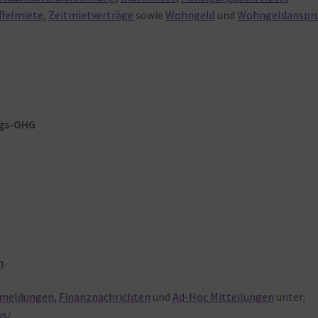
ffelmiete
,
Zeitmietverträge
sowie
Wohngeld
und
Wohngeldanspr
gs-OHG
m
m
meldungen
,
Finanznachrichten
und
Ad-Hoc Mitteilungen
unter
:
ws/