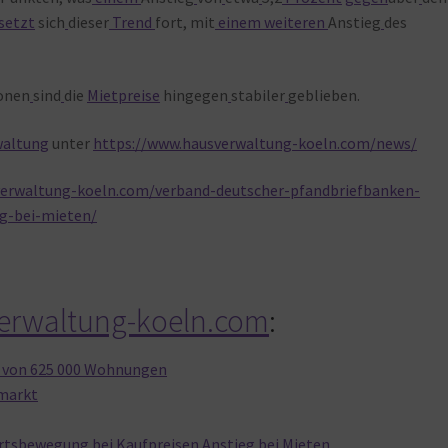
setzt
sich
dieser
Trend
fort, mit
einem
weiteren
Anstieg
des
onen
sind
die
Mietpreise
hingegen
stabiler
geblieben.
waltung
unter
https://www.hausverwaltung-koeln.com/news/
verwaltung-koeln.com/verband-deutscher-pfandbriefbanken-
g-bei-mieten/
verwaltung-koeln.com
:
l von 625 000 Wohnungen
nmarkt
rtsbewegung bei Kaufpreisen Anstieg bei Mieten