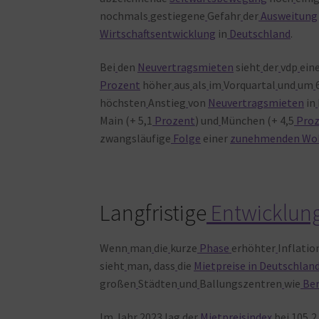
nochmals
gestiegene
Gefahr
der
Ausweitung
Wirtschaftsentwicklung
in
Deutschland
.
Bei
den
Neuvertragsmieten
sieht
der
vdp
ein
Prozent
höher
aus
als
im
Vorquartal
und
um
höchsten
Anstieg
von
Neuvertragsmieten
in
Main (+ 5,1
Prozent
) und
München (+ 4,5
Proz
zwangsläufige
Folge
einer
zunehmenden Wo
Langfristige
Entwicklun
Wenn
man
die
kurze
Phase
erhöhter
Inflatio
sieht
man, dass
die
Mietpreise in Deutschlan
großen
Städten
und
Ballungszentren
wie
Ber
Im
Jahr
2023
lag
der
Mietpreisindex
bei
105,2