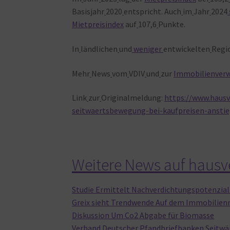
Basisjahr
2020
entspricht. Auch
im
Jahr
2024
Mietpreisindex
auf
107,6
Punkte.
In
ländlichen
und
weniger
entwickelten
Regi
Mehr
News
vom
VDIV
und
zur
Immobilienver
Link
zur
Originalmeldung:
https://www.haus
seitwaertsbewegung-bei-kaufpreisen-anstie
Weitere News auf haus
Studie Ermittelt Nachverdichtungspotenzia
Greix sieht Trendwende Auf dem Immobilie
Diskussion Um Co2 Abgabe für Biomasse
Verband Deutscher Pfandbriefbanken Seitwä