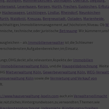
erg
,
Solingen
,
Rommerskirchen
,
Dormagen
,
Overrath
,
Siegburg
,
ilerswist
,
Leverkusen
,
Kerpen
,
Hürth
,
Frechen
,
Euskirchen
,
Erftst
ie
Hückeswagen
,
Leichlingen
,
Lindlar
,
Rheindorf
,
Neunkirchen
fürth
,
Waldbröl
,
Kreuzau
,
Bergneustadt
,
Opladen
,
Marienheide
,
achhaltiges
Immobilienmanagement
auf
höchstem
Niveau. Ob
W
nische, technische
oder
juristische
Betreuung
: Wir
kümmern
uns!
ausgleichen – als
Immobilienverwalter
ist
die
Schleumer
verschiedensten
Aufgabenbereichen
im
Einsatz.
ungs
OHG
deckt
alle
relevanten
Aspekte
der
Immobilien
,
Immobilienverwaltung Köln
, und
die
Hausgeldabrechnung
. Weit
HG
Mietverwaltung Köln
,
Gewerbeverwaltung Köln
,
WEG-Verwal
umsverwaltung Köln
sowie
die
Vermietung und Verkauf von
t.
s://www.hausverwaltung-koeln.com
auch
ein
Verwaltervollmacht
ie
nützliches
Hintergrundwissen
zu
verwandten
Themen
wie
Hauskostenabrechnung
,
Indexmiete
,
Kündigungsschreiben
,