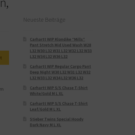
n,
Neueste Beiträge
Carhartt WIP Klondike “Mills“
Pant Stretch Mid Used Wash W28
L32 W30 L32 W31 L32 W32 L32 W33
L32 W34 L32 W36 L32
t
Carhartt WIP Regular Cargo Pant
Deep Night W30 L32 W31 L32 W32
L32 W33 L32 W34 L32 W36 L32
Carhartt WIP S/S Chase T-Shirt
em
White/Gold M L XL
Carhartt WIP S/S Chase T-Shirt
Leaf/Gold M L XL
Stieber Twins Special Hoody
Dark Navy M L XL