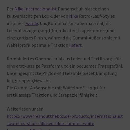
Der
Nike
Internationalist
Damenschuh
bietet
einen
kultverdächtigen
Look, der
von
Nike
Retro-Lauf-Styles
inspiriert
wurde
. Das
Kombinationsobermaterial
mit
Lederüberzügen
sorgt
für
robusten
Tragekomfort
und
einzigartiges
Finish, während
die
Gummi-Außensohle
mit
Waffelprofil
optimale
Traktion
liefert
.
Kombiniertes
Obermaterial
aus
Leder
und
Textil
sorgt
für
eine
erstklassige
Passform
und
ein
bequemes
Tragegefühl.
Die
eingespritzte
Phylon-Mittelsohle
bietet
Dämpfung
bei
geringem
Gewicht.
Die
Gummi-Außensohle
mit
Waffelprofil
sorgt
für
erstklassige
Traktion
und
Strapazierfähigkeit.
Weiterlesen
unter:
https://www.freshoutthebox.de/products/internationalist
-womens-shoe-diffused-blue-summit-white