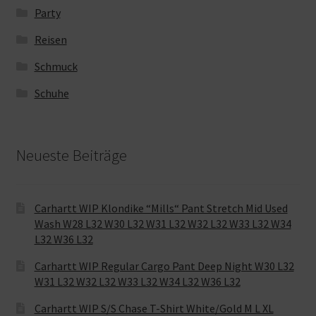
Party
Reisen
Schmuck
Schuhe
Neueste Beiträge
Carhartt WIP Klondike “Mills“ Pant Stretch Mid Used
Wash W28 L32 W30 L32 W31 L32 W32 L32 W33 L32 W34
L32 W36 L32
Carhartt WIP Regular Cargo Pant Deep Night W30 L32
W31 L32 W32 L32 W33 L32 W34 L32 W36 L32
Carhartt WIP S/S Chase T-Shirt White/Gold M L XL