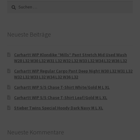
Suche
nach:
Neueste Beiträge
Carhartt WIP Klondike “Mills“ Pant Stretch Mid Used Wash
W28 L32 W30 L32 W31 L32 W32 L32 W33 L32 W34 L32 W36 L32
Carhartt WIP Regular Cargo Pant Deep Night W30 L32 W31 L32
W32 L32 W33 L32 W34 L32 W36 L32
Carhartt WIP S/S Chase T-Shirt White/Gold M L XL
Carhartt WIP S/S Chase T-Shirt Leaf/Gold M L XL
Stieber Twins Special Hoody Dark Navy M L XL
Neueste Kommentare