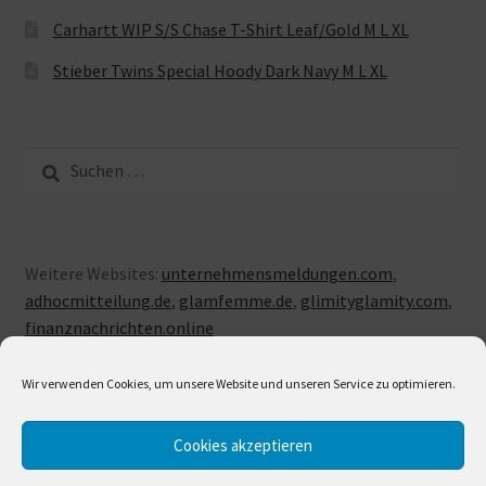
Carhartt WIP S/S Chase T-Shirt Leaf/Gold M L XL
Stieber Twins Special Hoody Dark Navy M L XL
Suche
nach:
Weitere Websites:
unternehmensmeldungen.com
,
adhocmitteilung.de
,
glamfemme.de
,
glimityglamity.com
,
finanznachrichten.online
Wir verwenden Cookies, um unsere Website und unseren Service zu optimieren.
Cookies akzeptieren
© LUXUSLOVE 2026