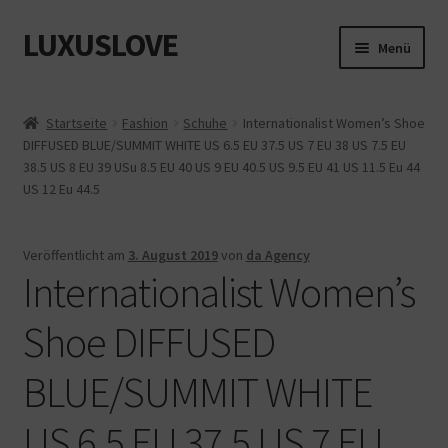
LUXUSLOVE
Zur
Zum
Menü
Navigation
Inhalt
springen
springen
Start
Startseite
Fashion
Schuhe
Internationalist Women’s Shoe
DIFFUSED BLUE/SUMMIT WHITE US 6.5 EU 37.5 US 7 EU 38 US 7.5 EU
Cookie-Richtlinie (EU)
38.5 US 8 EU 39 USu 8.5 EU 40 US 9 EU 40.5 US 9.5 EU 41 US 11.5 Eu 44
US 12 Eu 44.5
Datenschutz
Impressum
Veröffentlicht am
3. August 2019
von
da Agency
Internationalist Women’s
Kasse
Shoe DIFFUSED
Mein Konto
BLUE/SUMMIT WHITE
Shop
US 6.5 EU 37.5 US 7 EU