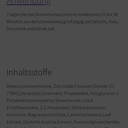
Anwendung
Tragen
Sie
das
Sonnenschutzmittel
mindestens
15
bis
30
Minuten
vor
dem
Sonnenbad
großzügig
auf
Gesicht, Hals,
Decolleté und
Hände
auf.
Inhaltsstoffe
Water,Cyclomethicone, Zinc
Oxide,Titanium
Dioxide (CI
77891),Dicaprylyl
Carbonate, Propanediol, Polyglyceryl-3
Polydimethylsiloxyethyl
Dimethicone, Cetyl
Ethylhexanoate, 1,2-Hexanediol, Disteardimonium
Hectorite, Magnesium
Sulfate, Camellia
Sinensis
Leaf
Extract, Centella
Asiatica
Extract, Fructooligosaccharides,