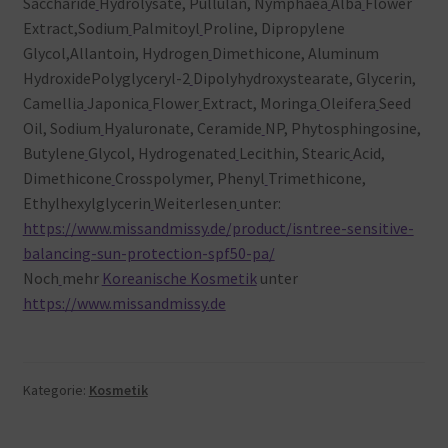
Saccharide
Hydrolysate, Pullulan, Nymphaea
Alba
Flower
Extract,Sodium
Palmitoyl
Proline, Dipropylene
Glycol,Allantoin, Hydrogen
Dimethicone, Aluminum
HydroxidePolyglyceryl-2
Dipolyhydroxystearate, Glycerin,
Camellia
Japonica
Flower
Extract, Moringa
Oleifera
Seed
Oil, Sodium
Hyaluronate, Ceramide
NP, Phytosphingosine,
Butylene
Glycol, Hydrogenated
Lecithin, Stearic
Acid,
Dimethicone
Crosspolymer, Phenyl
Trimethicone,
Ethylhexylglycerin
Weiterlesen
unter:
https://www.missandmissy.de/product/isntree-sensitive-
balancing-sun-protection-spf50-pa/
Noch
mehr
Koreanische Kosmetik
unter
https://www.missandmissy.de
Kategorie:
Kosmetik