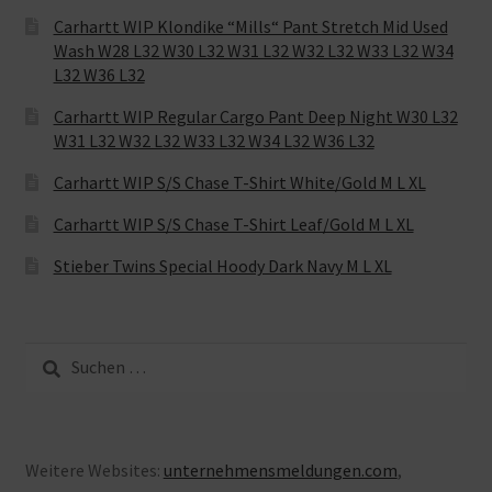
Carhartt WIP Klondike “Mills“ Pant Stretch Mid Used
Wash W28 L32 W30 L32 W31 L32 W32 L32 W33 L32 W34
L32 W36 L32
Carhartt WIP Regular Cargo Pant Deep Night W30 L32
W31 L32 W32 L32 W33 L32 W34 L32 W36 L32
Carhartt WIP S/S Chase T-Shirt White/Gold M L XL
Carhartt WIP S/S Chase T-Shirt Leaf/Gold M L XL
Stieber Twins Special Hoody Dark Navy M L XL
Suche
nach:
Weitere Websites:
unternehmensmeldungen.com
,