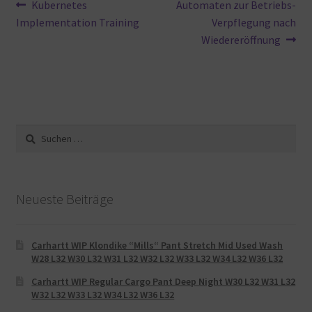
Beitragsnavigation
Vorheriger
Nächster
Kubernetes
Automaten zur Betriebs-
Beitrag:
Beitrag:
Implementation Training
Verpflegung nach
Wiedereröffnung
Suche
nach:
Neueste Beiträge
Carhartt WIP Klondike “Mills“ Pant Stretch Mid Used Wash
W28 L32 W30 L32 W31 L32 W32 L32 W33 L32 W34 L32 W36 L32
Carhartt WIP Regular Cargo Pant Deep Night W30 L32 W31 L32
W32 L32 W33 L32 W34 L32 W36 L32