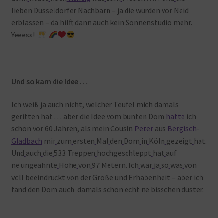
lieben Düsseldorfer
Nachbarn – ja
die
würden
vor
Neid
erblassen – da hilft
dann
auch
kein
Sonnenstudio
mehr.
Yeeess!
Und
so
kam
die
Idee …
Ich
weiß ja
auch
nicht, welcher
Teufel
mich
damals
geritten
hat … aber
die
Idee
vom
bunten
Dom
hatte
ich
schon
vor
60
Jahren, als
mein
Cousin
Peter
aus
Bergisch-
Gladbach
mir
zum
ersten
Mal
den
Dom
in
Köln
gezeigt
hat.
Und
auch
die
533 Treppen
hochgeschleppt
hat
auf
ne ungeahnte
Höhe
von
97 Metern. Ich
war
ja
so
was
von
voll
beeindruckt
von
der
Größe
und
Erhabenheit – aber
ich
fand
den
Dom
auch damals
schon
echt
ne
bisschen
düster.