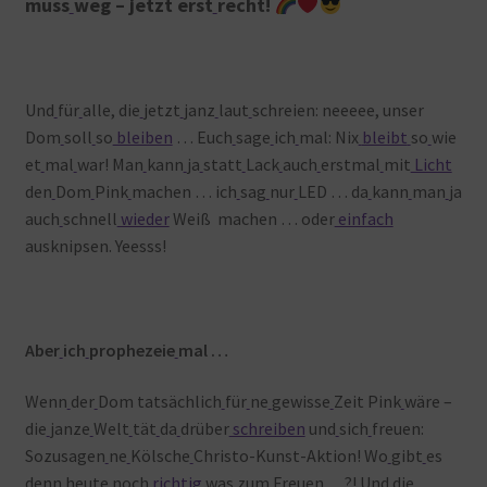
muss
weg – jetzt
erst
recht!
Und
für
alle, die
jetzt
janz
laut
schreien: neeeee, unser
Dom
soll
so
bleiben
… Euch
sage
ich
mal: Nix
bleibt
so
wie
et
mal
war! Man
kann
ja
statt
Lack
auch
erstmal
mit
Licht
den
Dom
Pink
machen … ich
sag
nur
LED … da
kann
man
ja
auch
schnell
wieder
Weiß machen … oder
einfach
ausknipsen. Yeesss!
Aber
ich
prophezeie
mal …
Wenn
der
Dom tatsächlich
für
ne
gewisse
Zeit Pink
wäre –
die
janze
Welt
tät
da
drüber
schreiben
und
sich
freuen:
Sozusagen
ne
Kölsche
Christo-Kunst-Aktion! Wo
gibt
es
denn
heute
noch
richtig
was
zum
Freuen …?! Und
die