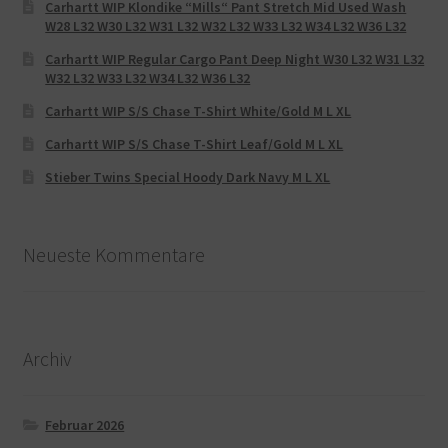
Carhartt WIP Klondike “Mills“ Pant Stretch Mid Used Wash
W28 L32 W30 L32 W31 L32 W32 L32 W33 L32 W34 L32 W36 L32
Carhartt WIP Regular Cargo Pant Deep Night W30 L32 W31 L32
W32 L32 W33 L32 W34 L32 W36 L32
Carhartt WIP S/S Chase T-Shirt White/Gold M L XL
Carhartt WIP S/S Chase T-Shirt Leaf/Gold M L XL
Stieber Twins Special Hoody Dark Navy M L XL
Neueste Kommentare
Archiv
Februar 2026