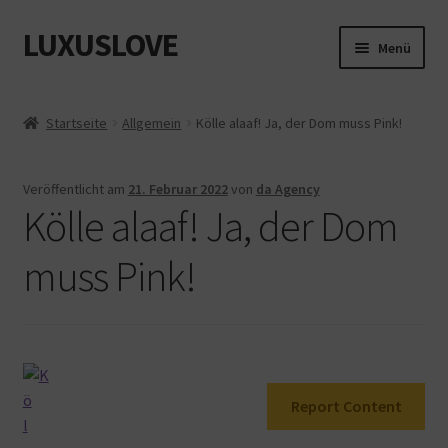
LUXUSLOVE
Zur
Zum
Menü
Navigation
Inhalt
springen
springen
Start
Startseite
Allgemein
Kölle alaaf! Ja, der Dom muss Pink!
Cookie-Richtlinie (EU)
Veröffentlicht am
21. Februar 2022
von
da Agency
Datenschutz
Kölle alaaf! Ja, der Dom
Impressum
muss Pink!
Kasse
Mein Konto
Report Content
Shop