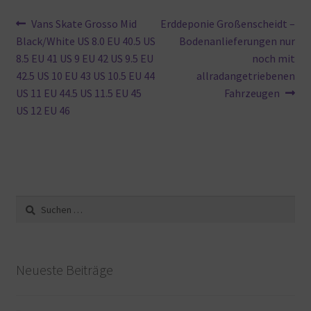
Beitragsnavigation
Vorheriger
Nächster
Vans Skate Grosso Mid
Erddeponie Großenscheidt –
Beitrag:
Beitrag:
Black/White US 8.0 EU 40.5 US
Bodenanlieferungen nur
8.5 EU 41 US 9 EU 42 US 9.5 EU
noch mit
42.5 US 10 EU 43 US 10.5 EU 44
allradangetriebenen
US 11 EU 44.5 US 11.5 EU 45
Fahrzeugen
US 12 EU 46
Suche
nach:
Neueste Beiträge