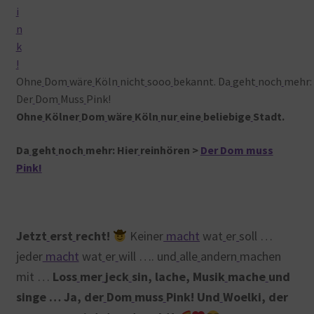
Ohne
Dom
wäre
Köln
nicht
sooo
bekannt. Da
geht
noch
mehr: 
Der
Dom
Muss
Pink!
Ohne
Kölner
Dom
wäre
Köln
nur
eine
beliebige
Stadt.
Da
geht
noch
mehr: Hier
reinhören >
Der Dom muss
Pink!
Jetzt
erst
recht!
Keiner
macht
wat
er
soll …
jeder
macht
wat
er
will …. und
alle
andern
machen
mit …
Loss
mer
jeck
sin, lache, Musik
mache
und
singe … Ja, der
Dom
muss
Pink! Und
Woelki, der