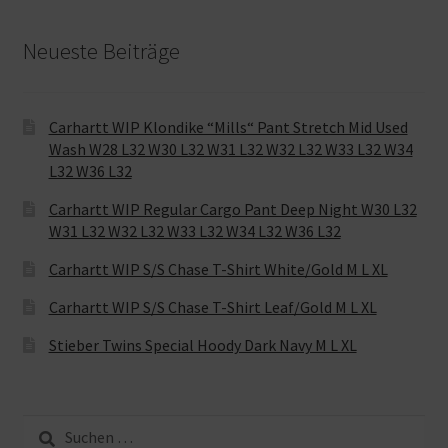
Neueste Beiträge
Carhartt WIP Klondike “Mills“ Pant Stretch Mid Used
Wash W28 L32 W30 L32 W31 L32 W32 L32 W33 L32 W34
L32 W36 L32
Carhartt WIP Regular Cargo Pant Deep Night W30 L32
W31 L32 W32 L32 W33 L32 W34 L32 W36 L32
Carhartt WIP S/S Chase T-Shirt White/Gold M L XL
Carhartt WIP S/S Chase T-Shirt Leaf/Gold M L XL
Stieber Twins Special Hoody Dark Navy M L XL
Suche