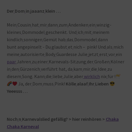
Der
Dom
in
jaaanz
klein …
Mein
Cousin
hat
mir
dann
zum
Andenken
ein
winzig-
kleines
Dommodel
geschenkt. Und
ich
mit
meinem
kindlich
sonnigen
Gemüt hab
das
Dommodel
dann
bunt angepinselt - Du
glaubst
et
nich – pink! Und
als
mich
meine
autorisierte
Body
Guardesse Julie
jetzt
erst
vor
ein
paar
Jahren
zu
einer
Karnevals-Sitzung
der
Großen
Kölner
in
den
Gürzenich
verführt hat, da
kam
mir
die
Idee
zu
diesem
Song. Kann
die
liebe
Julie
aber
wirklich
nix
für !
Ja, der
Dom
muss
Pink!
Kölle
alaaf
Ihr
Lieben
Yeeesss …
Noch
n
Karnevalslied
gefällig? > hier reinhören >
Chaka
Chaka Karneval