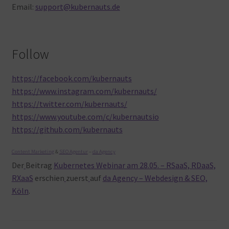
Email:
support@kubernauts.de
Follow
https://facebook.com/kubernauts
https://www.instagram.com/kubernauts/
https://twitter.com/kubernauts/
https://www.youtube.com/c/kubernautsio
https://github.com/kubernauts
Content Marketing
&
SEO Agentur
–
da Agency
Der
Beitrag
Kubernetes Webinar am 28.05. – RSaaS, RDaaS,
RXaaS
erschien
zuerst
auf
da Agency – Webdesign & SEO,
Köln
.