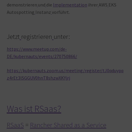
demonstrieren
und
die
Implementation
ihrer
AWS
EKS
Autospotting
Instanz
vorführt.
Jetzt
registrieren
unter:
https://www.meetup.com/de-
DE/kubernauts/events/270750866/
https://kubernauts.zoom.us/meeting/register/tJ0qduypq
z4rEt3lSGGUV0hnT8shzwXKYjrj
Was ist RSaas?
RSaaS
=
Rancher Shared as a Service