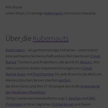
Alle
Kurse
unter https://trainings.
kubernauts
.sh/course/view.php
Über
die
Kubernauts
Kubernauts
– als
gemeinnützige
Initiative – unterstützt
eine
weltweite
Gemeinschaft
und
ein
Netzwerk
von
Cloud-
Native
Thinkern
und
Praktikern, die
durch
ihr
Wissen
, ihre
Ideen
und
ihre
realen
Implementierungen
von
Cloud-
Native Apps
und
Plattformen
für
jede
Branche
die
Welt
ein
kleines
bisschen
besser
machen
wollen
,
die
ihren
Geist
und
ihre
IT-Strategie
durch
die
Anwendung
des Reaktiven Manifests
(http://www.reactivemanifesto.org/),
DevOps
und
SRE-
Prinzipien
in
ihrer
täglichen
Entwicklung
und
ihrem