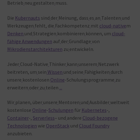
Betrieb
neu
gestalten
muss.
Die
Kubernauts
sind
der
Meinung, dass
es
an
Talenten
und
Werkzeugen
fehlt, die
Fachkompetenz
mit
cloud-native
m
Denken
und
Strategien
kombinieren
können, um
cloud-
fähige Anwendungen
auf
der
Grundlage
von
Mikrodienstarchitekturen
zu
entwickeln.
Jeder
Cloud-Native
Thinker
kann
unserem
Netzwerk
beitreten, um
sein
Wissen
und
seine
Fähigkeiten
durch
unsere
kostenlosen
Online
-Schulungsprogramme
zu
erweitern
oder
zu
teilen
.
.
.
Wir
planen, über
unsere
Mentoren
und
Ausbilder
weltweit
kostenlose
Online
-
Schulungen
für
Kubernetes
-,
Container
-,
Serverless
– und
andere
Cloud-bezogene
Technologien
wie
OpenStack
und
Cloud Foundry
anzubieten.