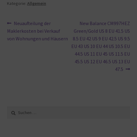
Kategorie:
Allgemein
Beitragsnavigation
Vorheriger
Nächster
Neuaufteilung der
New Balance CM997HEZ
Beitrag:
Beitrag:
Maklerkosten bei Verkauf
Green/Gold US 8 EU 41.5 US
von Wohnungen und Häusern
8.5 EU 42 US 9 EU 42.5 US 9.5
EU 43 US 10 EU 44 US 10.5 EU
44.5 US 11 EU 45 US 11.5 EU
45.5 US 12 EU 46.5 US 13 EU
47.5
Suche
nach: