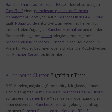
Rancher Shared as a Service
–
RSaaS
– bietet
sofortigen
Zugriff auf
einen
gemeinsam genutzten Rancher
Management Server
, der
auf
Kubernetes in der AWS Cloud
läuft.
RDaaS
wurde
entwickelt, um
jedem
zu
helfen, für
immer
freien
Zugang
zu
Rancher
zu
erhalten
und
mit
der
Bereitstellung
eines
neuen
oder
dem
Import
eines
bestehenden
Kubernetes
-
Clusters
in
der
Cloud
oder
On-
Prem
für
PoC
zu
beginnen
oder
sich über
die
Möglichkeiten
des
Rancher
-
Servers
zu
informieren.
Kubernetes
Cluster
-Zugriff
für
Tests
B2B-Kunden
und
aktive
Community-Mitglieder
können
sich
Zugang
zu
einem
Rancher Kubernetes Engine Cluster
auf
unseren
eigenen
Bare
Metal
Servern
oder
Zugang
zu
einer
dedizierten
Rancher
Server
-Umgebung
beantragen,
um
unser
Rancher Dedicated as a Service
–
RDaaS
–