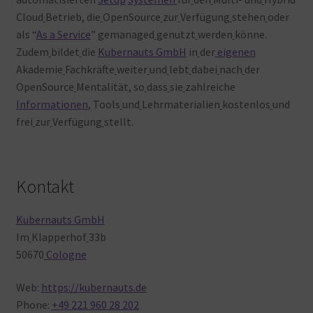
Cloud
Betrieb, die
OpenSource
zur
Verfügung
stehen
oder
als “
As a Service
” gemanaged
genutzt
werden
könne.
Zudem
bildet
die
Kubernauts GmbH
in
der
eigenen
Akademie
Fachkräfte
weiter
und
lebt
dabei
nach
der
OpenSource
Mentalität, so
dass
sie
zahlreiche
Informationen
, Tools
und
Lehrmaterialien
kostenlos
und
frei
zur
Verfügung
stellt.
Kontakt
Kubernauts GmbH
Im
Klapperhof
33b
50670
Cologne
Web:
https://kubernauts.de
Phone:
+49 221 960 28 202