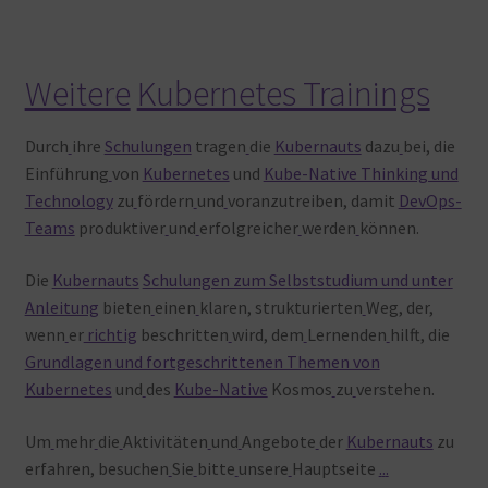
Weitere
Kubernetes Trainings
Durch
ihre
Schulungen
tragen
die
Kubernauts
dazu
bei, die
Einführung
von
Kubernetes
und
Kube-Native Thinking und
Technology
zu
fördern
und
voranzutreiben, damit
DevOps-
Teams
produktiver
und
erfolgreicher
werden
können.
Die
Kubernauts
Schulungen zum Selbststudium und unter
Anleitung
bieten
einen
klaren, strukturierten
Weg, der,
wenn
er
richtig
beschritten
wird, dem
Lernenden
hilft, die
Grundlagen und fortgeschrittenen Themen von
Kubernetes
und
des
Kube-Native
Kosmos
zu
verstehen.
Um
mehr
die
Aktivitäten
und
Angebote
der
Kubernauts
zu
erfahren, besuchen
Sie
bitte
unsere
Hauptseite
.
.
.