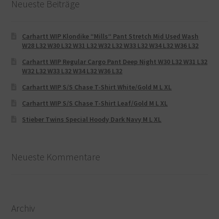
Neueste Beiträge
Carhartt WIP Klondike “Mills“ Pant Stretch Mid Used Wash
W28 L32 W30 L32 W31 L32 W32 L32 W33 L32 W34 L32 W36 L32
Carhartt WIP Regular Cargo Pant Deep Night W30 L32 W31 L32
W32 L32 W33 L32 W34 L32 W36 L32
Carhartt WIP S/S Chase T-Shirt White/Gold M L XL
Carhartt WIP S/S Chase T-Shirt Leaf/Gold M L XL
Stieber Twins Special Hoody Dark Navy M L XL
Neueste Kommentare
Archiv