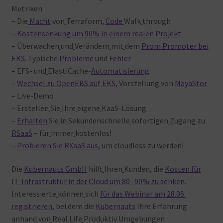
Metriken
– Die
Macht
von
Terraform,
Code
Walk
through
–
Kostensenkung um 90% in einem realen Projekt
– Überwachen
und
Verändern
mit
dem
Prom Promoter bei
EKS
. Typische
Probleme
und
Fehler
– EFS- und
ElastiCache-
Automatisierung
–
Wechsel zu OpenEBS auf EKS
, Vorstellung
von
MayaStor
– Live-Demo
– Erstellen
Sie
Ihre
eigene
KaaS-Lösung
–
Erhalten
Sie
in
Sekundenschnelle
sofortigen
Zugang
zu
RSaaS
– für
immer
kostenlos!
–
Probieren Sie RXaaS aus
, um
cloudless
zu
werden!
Die
Kubernauts GmbH
hilft
Ihren
Kunden, die
Kosten für
IT-Infrastruktur in der Cloud um 80 -90% zu senken
.
Interessierte
können
sich
für das Webinar am 28.05.
registrieren
, bei
dem
die
Kubernauts
Ihre
Erfahrung
anhand
von
Real
Life
Produktiv
Umgebungen