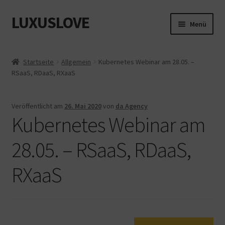
LUXUSLOVE
Zur
Zum
Menü
Navigation
Inhalt
springen
springen
Start
Startseite
Allgemein
Kubernetes Webinar am 28.05. –
RSaaS, RDaaS, RXaaS
Cookie-Richtlinie (EU)
Datenschutz
Veröffentlicht am
26. Mai 2020
von
da Agency
Kubernetes Webinar am
Impressum
28.05. – RSaaS, RDaaS,
Kasse
RXaaS
Mein Konto
Shop