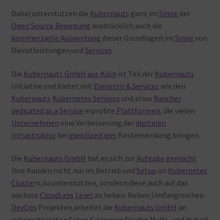
Dabei
unterstützen
die
Kubernauts
ganz
im
Sinne
der
Open
Source
Bewegung
ausdrücklich
auch
die
kommerzielle
Auswertung
dieser
Grundlagen
im
Sinne
von
Dienstleistungen
und
Services
Die
Kubernauts GmbH aus Köln
ist
Teil
der
Kubernauts
Initiative
und
bietet
mit
Diensten & Services
wie
den
Kubernauts
Kubernetes Services
und
etwa
Rancher
dedicated as a Service
erprobte
Plattformen
, die
vielen
Unternehmen
eine
Verbesserung
der
digitalen
Infrastruktur
bei
gleichzeitiger
Kostensenkung
bringen.
Die
Kubernauts GmbH
hat
es
sich
zur
Aufgabe
gemacht
Ihre
Kunden
nicht
nur
im
Betrieb
und
Setup
on
Kubernetes
Cluster
n
zu
unterstützen, sondern
diese
auch
auf
das
nächste
CloudLess
Level
zu
heben. Neben
Umfangreichen
DevOps
Projekten
arbeitet
die
Kubernauts GmbH
an
automatisierten
Setup
Systemen
für
den
Multi- und
Hybrid