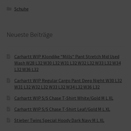
Schuhe
Neueste Beiträge
Carhartt WIP Klondike “Mills“ Pant Stretch Mid Used
Wash W28 L32 W30 L32 W31 L32 W32 L32 W33 L32 W34
L32 W36 L32
Carhartt WIP Regular Cargo Pant Deep Night W30 L32
W31 L32 W32 L32 W33 L32 W34 L32 W36 L32
Carhartt WIP S/S Chase T-Shirt White/Gold M L XL
Carhartt WIP S/S Chase T-Shirt Leaf/Gold M L XL
Stieber Twins Special Hoody Dark Navy M L XL