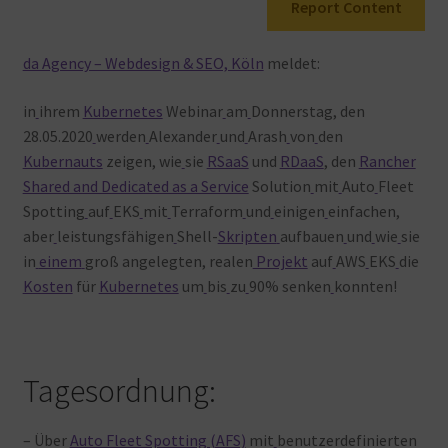
Report Content
Warenkorb
da Agency – Webdesign & SEO, Köln
meldet:
in
ihrem
Kubernetes
Webinar
am
Donnerstag, den
28.05.2020
werden
Alexander
und
Arash
von
den
Kubernauts
zeigen, wie
sie
RSaaS
und
RDaaS
, den
Rancher
Shared and Dedicated as a Service
Solution
mit
Auto
Fleet
Spotting
auf
EKS
mit
Terraform
und
einigen
einfachen,
aber
leistungsfähigen
Shell-
Skripten
aufbauen
und
wie
sie
in
einem
groß angelegten, realen
Projekt
auf
AWS
EKS
die
Kosten
für
Kubernetes
um
bis
zu
90% senken
konnten!
Tagesordnung:
– Über
Auto Fleet Spotting (AFS)
mit
benutzerdefinierten