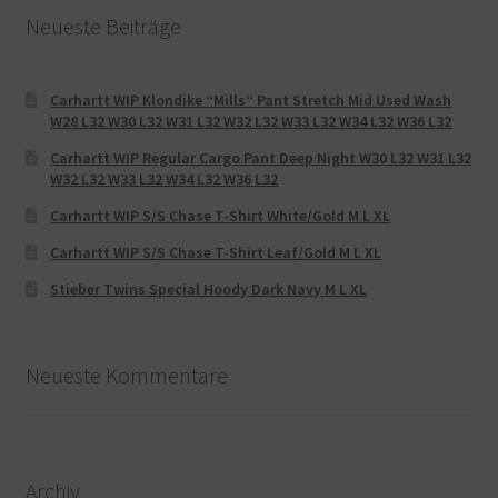
Neueste Beiträge
Carhartt WIP Klondike “Mills“ Pant Stretch Mid Used Wash
W28 L32 W30 L32 W31 L32 W32 L32 W33 L32 W34 L32 W36 L32
Carhartt WIP Regular Cargo Pant Deep Night W30 L32 W31 L32
W32 L32 W33 L32 W34 L32 W36 L32
Carhartt WIP S/S Chase T-Shirt White/Gold M L XL
Carhartt WIP S/S Chase T-Shirt Leaf/Gold M L XL
Stieber Twins Special Hoody Dark Navy M L XL
Neueste Kommentare
Archiv