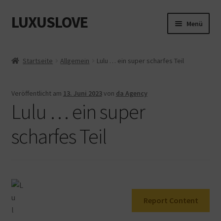
LUXUSLOVE
Zur
Zum
Menü
Navigation
Inhalt
springen
springen
Start
Startseite
Allgemein
Lulu … ein super scharfes Teil
Cookie-Richtlinie (EU)
Veröffentlicht am
13. Juni 2023
von
da Agency
Datenschutz
Lulu … ein super
Impressum
scharfes Teil
Kasse
Mein Konto
Report Content
Shop