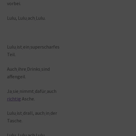
vorbei.
Lulu, Lulu
ach
Lulu.
Lulu
ist
ein
superscharfes
Teil.
Auch
ihre
Drinks
sind
affengeil.
Ja
sie
nimmt
dafür
auch
richtig
Asche.
Lulu
ist
drall, auch
in
der
Tasche.
Lulu, Lulu
ach
Lulu.