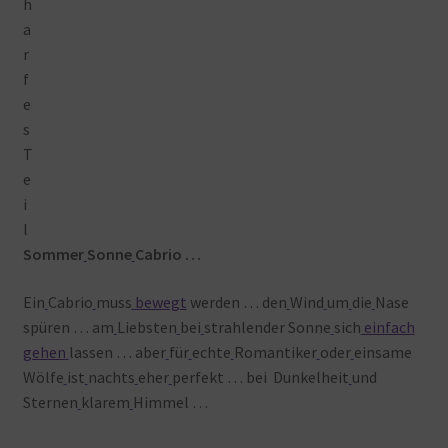
Sommer
Sonne
Cabrio …
Ein
Cabrio
muss
bewegt
werden … den
Wind
um
die
Nase
spüren … am
Liebsten
bei
strahlender Sonne
sich
einfach
gehen
lassen … aber
für
echte
Romantiker
oder
einsame
Wölfe
ist
nachts
eher
perfekt … bei Dunkelheit
und
Sternen
klarem
Himmel …