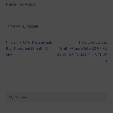
Marcellino A-Live
Kategorie:
Allgemein
Beitragsnavigation
Vorheriger
Nächster
Carhartt WIP Essentials
HUB Court Z L31
Beitrag:
Beitrag:
Bag Tamarind (Small) One
White/Blue/White US 9.5 EU
Size
43 US 10.5 EU 44 US 11.5 EU 45
Suche
nach: