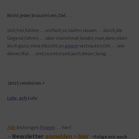
Nicht
jeder
braucht
ein
Ziel …
sich
frei
fühlen … einfach
so
laufen lassen … durch
die
Gegend
fahren … aber manchmal
landet
man
dann
eben
doch
ganz
ohne
Absicht
an
einem
vertrauten
Ort … wie
dieses
Mal … und
so
entstand
auch
dieser
Song …
Jetzt
reinhören >
Lulu, ach
Lulu
bisherigen
Folgen
… hier!
Alle
Newsletter
anmelden > hier
>
>
Folge
mir
auch