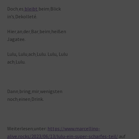
Doch
es
bleibt
beim
Blick
in’s
Dekolleté.
Hier
an
der
Bar
beim
heißen
Jagatee.
Lulu, Lulu
ach
Lulu. Lulu, Lulu
ach
Lulu.
Dann
bring
mir
wenigsten
noch
einen
Drink.
Weiterlesen
unter:
https://www.marcellino-
alive.rocks/2023/06/13/lulu-ein-super-scharfes-teil/
auf