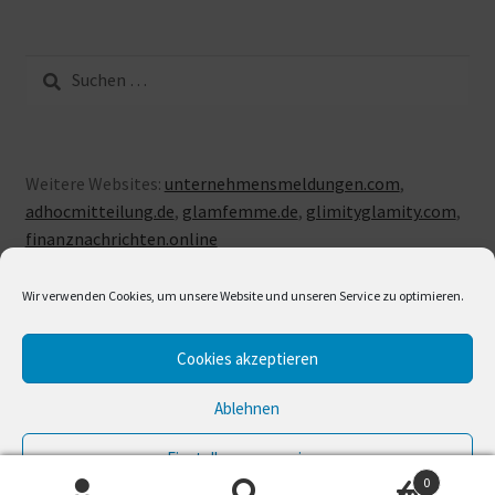
Suche
nach:
Weitere Websites:
unternehmensmeldungen.com
,
adhocmitteilung.de
,
glamfemme.de
,
glimityglamity.com
,
finanznachrichten.online
Wir verwenden Cookies, um unsere Website und unseren Service zu optimieren.
Cookies akzeptieren
© LUXUSLOVE 2026
Erstellt mit Storefront & WooCommerce
.
Ablehnen
Einstellungen anzeigen
0