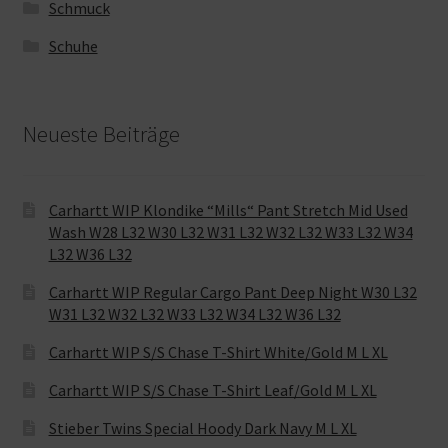
Schmuck
Schuhe
Neueste Beiträge
Carhartt WIP Klondike “Mills“ Pant Stretch Mid Used
Wash W28 L32 W30 L32 W31 L32 W32 L32 W33 L32 W34
L32 W36 L32
Carhartt WIP Regular Cargo Pant Deep Night W30 L32
W31 L32 W32 L32 W33 L32 W34 L32 W36 L32
Carhartt WIP S/S Chase T-Shirt White/Gold M L XL
Carhartt WIP S/S Chase T-Shirt Leaf/Gold M L XL
Stieber Twins Special Hoody Dark Navy M L XL