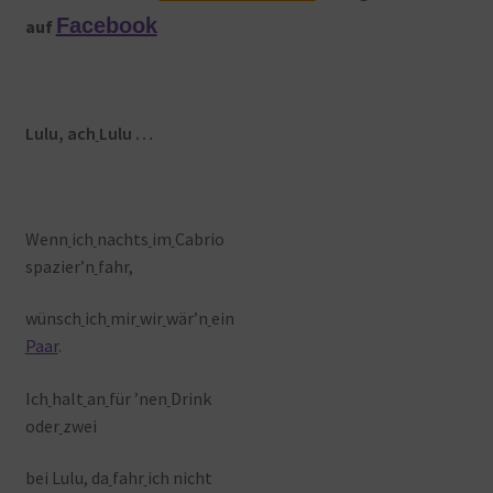
Facebook
auf
Lulu, ach
Lulu …
Wenn
ich
nachts
im
Cabrio
spazier’n
fahr,
wünsch
ich
mir
wir
wär’n
ein
Paar
.
Ich
halt
an
für ’nen
Drink
oder
zwei
bei Lulu, da
fahr
ich nicht