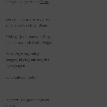
bebt
mir
die
sensible
Zone
.
Bei
dem
mit
grünem
Schaum
entblättert
sich
der
Baum.
Erklingt
jetzt
noch
die
Geige
dann
brauch
ich
Vodka
Feige.
Muss
ich
dann
kräftig
saugen, blickt
Lulu mir
tief
in
die
Augen.
Lulu, Lulu
ach
Lulu.
Ich
hätt
Lulu
gern
für
mich
allein
.