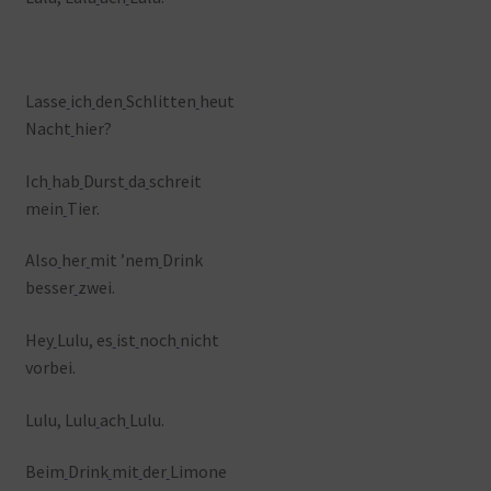
Lasse
ich
den
Schlitten
heut
Nacht
hier?
Ich
hab
Durst
da
schreit
mein
Tier.
Also
her
mit ’nem
Drink
besser
zwei.
Hey
Lulu, es
ist
noch
nicht
vorbei.
Lulu, Lulu
ach
Lulu.
Beim
Drink
mit
der
Limone