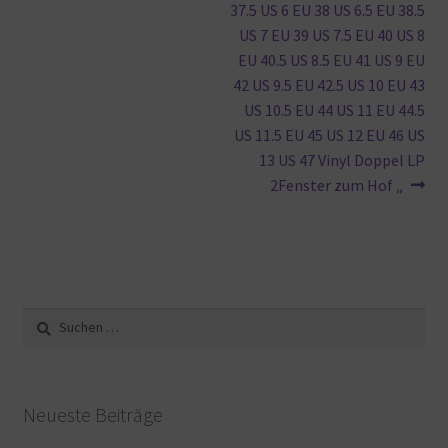
37.5 US 6 EU 38 US 6.5 EU 38.5
US 7 EU 39 US 7.5 EU 40 US 8
EU 40.5 US 8.5 EU 41 US 9 EU
42 US 9.5 EU 42.5 US 10 EU 43
US 10.5 EU 44 US 11 EU 44.5
US 11.5 EU 45 US 12 EU 46 US
13 US 47 Vinyl Doppel LP
2Fenster zum Hof „
Suche
nach:
Neueste Beiträge