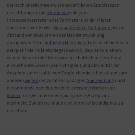
der
nach
anerkannten
wissenschaftlichen
Grundsätzen
erstellt
und
von
der
Gemeinde
oder
von
Interessenvertretern
der
Vermieter
und
der
Mieter
anerkannt
worden
ist.
Der qualifizierte Mietspiegel
ist
im
Abstand
von
zwei
Jahren
der
Marktentwicklung
anzupassen. Vom
einfachen Mietspiegel
unterscheidet
sich
der
qualifizierte
Mietspiegel
dadurch, dass
er
zum
einen
wegen
der
erforderlichen
wissenschaftlichen
Erstellung
eine
erhöhte
Gewähr
der
Richtigkeit
und
Aktualität
der
Angaben
zur
ortsüblichen
Vergleichsmiete
bietet
und
zum
anderen
wegen
der
zusätzlich
nötigen
Anerkennung
durch
die
Gemeinde
oder
durch
die
Interessenvertreter
von
Mieter
- und
Vermieterseite
auch
breite
Akzeptanz
ausdrückt. Zudem
ist
er
alle
vier
Jahre
vollständig
neu
zu
erstellen.