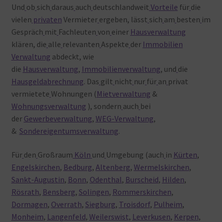
Und
ob
sich
daraus
auch
deutschlandweit
Vorteile
für
die
vielen
privaten
Vermieter
ergeben, lässt
sich
am
besten
im
Gespräch
mit
Fachleuten
von
einer
Hausverwaltung
klären, die
alle
relevanten
Aspekte
der
Immobilien
Verwaltung
abdeckt, wie
die
Hausverwaltung
,
Immobilienverwaltung
, und
die
Hausgeldabrechnung
. Das
gilt
nicht
nur
für
an
privat
vermietete
Wohnungen (
Mietverwaltung
&
Wohnungsverwaltung
), sondern
auch
bei
der
Gewerbeverwaltung
,
WEG-Verwaltung
,
&
Sondereigentumsverwaltung
.
Für
den
Großraum
Köln
und
Umgebung (auch
in
Kürten
,
Engelskirchen
,
Bedburg
,
Altenberg
,
Wermelskirchen
,
Sankt-Augustin
,
Bonn
,
Odenthal
,
Burscheid
,
Hilden
,
Rösrath
,
Bensberg
,
Solingen
,
Rommerskirchen
,
Dormagen
,
Overrath
,
Siegburg
,
Troisdorf
,
Pulheim
,
Monheim
,
Langenfeld
,
Weilerswist
,
Leverkusen
,
Kerpen
,