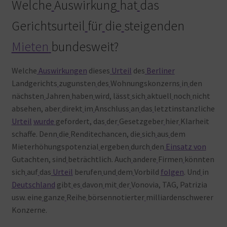
Welche
Auswirkung
hat
das
Gerichtsurteil
für
die
steigenden
Mieten
bundesweit?
Welche
Auswirkungen
dieses
Urteil
des
Berliner
Landgerichts
zugunsten
des
Wohnungskonzerns
in
den
nächsten
Jahren
haben
wird, lässt
sich
aktuell
noch
nicht
absehen, aber
direkt
im
Anschluss
an
das
letztinstanzliche
Urteil
wurde
gefordert, das
der
Gesetzgeber
hier
Klarheit
schaffe. Denn
die
Renditechancen, die
sich
aus
dem
Mieterhöhungspotenzial
ergeben
durch
den
Einsatz von
Gutachten, sind
beträchtlich. Auch
andere
Firmen
könnten
sich
auf
das
Urteil
berufen
und
dem
Vorbild
folgen
. Und
in
Deutschland
gibt
es
davon
mit
der
Vonovia, TAG, Patrizia
usw. eine
ganze
Reihe
börsennotierter
milliardenschwerer
Konzerne.