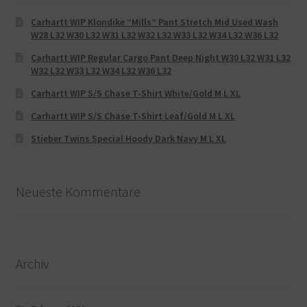
Carhartt WIP Klondike “Mills“ Pant Stretch Mid Used Wash
W28 L32 W30 L32 W31 L32 W32 L32 W33 L32 W34 L32 W36 L32
Carhartt WIP Regular Cargo Pant Deep Night W30 L32 W31 L32
W32 L32 W33 L32 W34 L32 W36 L32
Carhartt WIP S/S Chase T-Shirt White/Gold M L XL
Carhartt WIP S/S Chase T-Shirt Leaf/Gold M L XL
Stieber Twins Special Hoody Dark Navy M L XL
Neueste Kommentare
Archiv