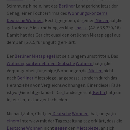
Stimmung
hinein, hat
das
Berliner
Landgericht
jetzt
der
Gehag, einer
Tochterfirma
des
Wohnungskonzerns
Deutsche Wohnen
, Recht
gegeben, die
einen
Mieter
auf
die
geforderte
Mieterhöhung
verklagt
hatte
(AZ: 63
S
230/16).
Damit
hat
das
Gericht
quasi
den örtlichen
Mietspiegel
aus
dem
Jahr
2015
für
ungültig
erklärt.
Der
Berliner
Mietspiegel
ist
seit
langem
umstritten. Das
Wohnungsunternehmen
Deutsche
Wohnen
hat
in
der
Vergangenheit
für
einige
Wohnungen
die
Mieten
nicht
nach
Berliner
Mietspiegel
angepasst, sondern
durch
das
Heranziehen
von
Vergleichswohnungen. Einer
dieser
Fälle
ist
vor
Gericht
gelandet. Das
Landesgericht
Berlin
hat
nun
in
letzter
Instanz
entschieden.
Michael
Zahn, Chef
der
Deutsche
Wohnen
, hat
jüngst
in
einem
Interview
mit
der
Tageszeitung
taz
erklärt, dass
die
Deutsche
Wohnen
nicht
gegen
den
Mietspiegel
an
sich