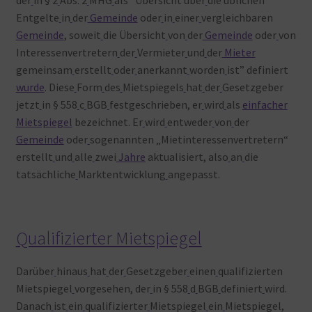
Entgelte
in
der
Gemeinde
oder
in
einer
vergleichbaren
Gemeinde
, soweit
die Übersicht
von
der
Gemeinde
oder
von
Interessenvertretern
der
Vermieter
und
der
Mieter
gemeinsam
erstellt
oder
anerkannt
worden
ist” definiert
wurde
. Diese
Form
des
Mietspiegels
hat
der
Gesetzgeber
jetzt
in § 558
c
BGB
festgeschrieben, er
wird
als
einfacher
Mietspiegel
bezeichnet. Er
wird
entweder
von
der
Gemeinde
oder
sogenannten „Mietinteressenvertretern“
erstellt
und
alle
zwei
Jahre
aktualisiert, also
an
die
tatsächliche
Marktentwicklung
angepasst.
Qualifizierter Mietspiegel
Darüber
hinaus
hat
der
Gesetzgeber
einen
qualifizierten
Mietspiegel
vorgesehen, der
in § 558
d
BGB
definiert
wird.
Danach
ist
ein
qualifizierter
Mietspiegel
ein
Mietspiegel,