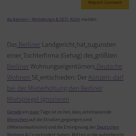
Report Content
Warenkorb
da Agency – Webdesign & SEO, Köln
meldet:
Das
Berliner
Landgericht
hat
zugunsten
einer
Tochterfirma (Gehag) des
größten
Berliner
Wohnungseigentümers
Deutsche
Wohnen
SE
entschieden: Der
Konzern darf
bei der Mieterhöhung den Berliner
Mietspiegel ignorieren
Gerade
ein
paar
Tage
ist
es
her, dass
zehntausende
Menschen
auf
die
Straßen
gegangen
sind
(#Mietenwahnsinn) und
die
Enteignung
der
Deutschen
Wohnen
& Co
gefordert
haben. Mitten
in
die
aufgeheizte