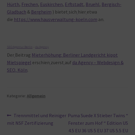
Hürth
,
Frechen
,
Euskirchen
,
Erftstadt
,
Bruehl
,
Bergisch-
Gladbach
&
Bergheim
) bietet
sich
hier
etwa
die
https://www.hausverwaltung-koeln.com
an.
SEO Agentur Berlin
–
da Agency
Der
Beitrag
Mieterhöhung: Berliner Landgericht kippt
Mietspiegel
erschien
zuerst
auf
da Agency – Webdesign &
SEO, Köln
.
Kategorie:
Allgemein
Beitragsnavigation
Vorheriger
Nächster
Trennmittel und Reiniger
Puma Suede X Stieber Twins “
Beitrag:
Beitrag:
mit NSF Zertifizierung
Fenster zum Hof “ Edition US
4.5 EU 36 US 5 EU 37 US 5.5 EU