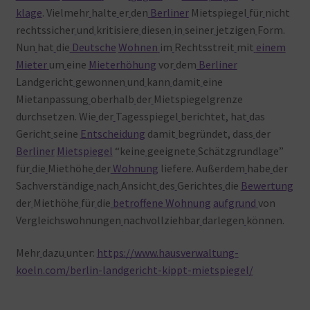
klage
. Vielmehr
halte
er
den
Berliner
Mietspiegel
für
nicht
rechtssicher
und
kritisiere
diesen
in
seiner
jetzigen
Form.
Nun
hat
die
Deutsche
Wohnen
im
Rechtsstreit
mit
einem
Mieter
um
eine
Mieterhöhung
vor
dem
Berliner
Landgericht
gewonnen
und
kann
damit
eine
Mietanpassung
oberhalb
der
Mietspiegelgrenze
durchsetzen. Wie
der
Tagesspiegel
berichtet, hat
das
Gericht
seine
Entscheidung
damit
begründet, dass
der
Berliner
Mietspiegel
“keine
geeignete
Schätzgrundlage”
für
die
Miethöhe
der
Wohnung
liefere. Außerdem
habe
der
Sachverständige
nach
Ansicht
des
Gerichtes
die
Bewertung
der
Miethöhe
für
die
betroffene
Wohnung
aufgrund
von
Vergleichswohnungen
nachvollziehbar
darlegen
können.
Mehr
dazu
unter:
https://www.hausverwaltung-
koeln.com/berlin-landgericht-kippt-mietspiegel/