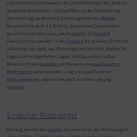
und
man
Ihnen
nachweist, die
Unerfahrenheit
des
Mieters
ausgenutzt
zu
haben. Im
Endeffekt
ist
der
Mietvertrag
dann
nichtig, es
drohen
Erstattungen
an
den
Mieter
.
Beachten
Sie
auch § 5
WiStrG, wonach
mit
Sanktionen
gerechnet
werden
muss, wenn
bereits
20
Prozent
überschritten
werden. In
der
Praxis
gibt
es
dieses
Problem
allerdings
nur
dort, wo
Wohnungsnot
herrscht. Haben
Sie
Eigentum
in
begehrten
Lagen, sind
Sie
relativ
sicher.
Gesetzlich
wird
zwischen
einfachem
und
qualifizierten
Mietspiegel
unterschieden. Liegt
ein
qualifizierter
Mietspiegel
vor, müssen
Sie
auch
auf
diesen
Bezug
nehmen
.
Einfacher Mietspiegel
Bislang
kannte
das
Gesetz
nur
eine
Form
des
Mietspiegels,
der
in § 2
Abs. 2
MHG
als “Übersicht über
die üblichen