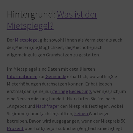
Hintergrund:
Was ist der
Mietspiegel?
Der
Mietspiegel
gibt
sowohl
Ihnen
als
Vermieter
als
auch
den
Mietern
die
Möglichkeit, die
Miethöhe
nach
allgemeingültigen
Grundsätzen
zu
gestalten.
Im
Mietspiegel
sind
Daten
mit
detaillierten
Informationen
zur
Gemeinde
erhältlich, woraufhin
Sie
Mieterhöhungen
durchsetzen
können. Er
hat
jedoch
erstmal
dann
eine
nur
geringe
Bedeutung
, wenn
es
sich
um
eine
Neuvermietung
handelt. Hier
dürfen
Sie
frei
nach
„Angebot
und
Nachfrage
“ den
Mietpreis
festlegen, wobei
Sie
immer
darauf
achten
sollten,
keinen
Wucher
zu
betreiben. Davon
wird
ausgegangen, wenn
der
Mietpreis
50
Prozent
oberhalb
der
ortsüblichen
Vergleichsmiete
liegt