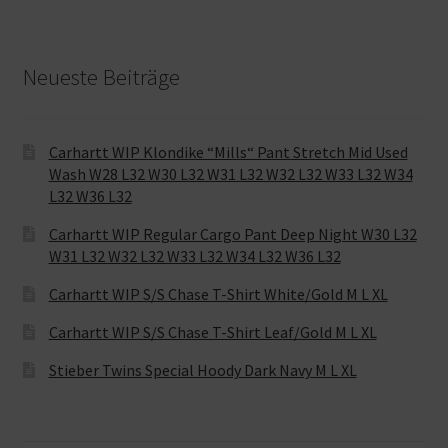
Neueste Beiträge
Carhartt WIP Klondike “Mills“ Pant Stretch Mid Used
Wash W28 L32 W30 L32 W31 L32 W32 L32 W33 L32 W34
L32 W36 L32
Carhartt WIP Regular Cargo Pant Deep Night W30 L32
W31 L32 W32 L32 W33 L32 W34 L32 W36 L32
Carhartt WIP S/S Chase T-Shirt White/Gold M L XL
Carhartt WIP S/S Chase T-Shirt Leaf/Gold M L XL
Stieber Twins Special Hoody Dark Navy M L XL