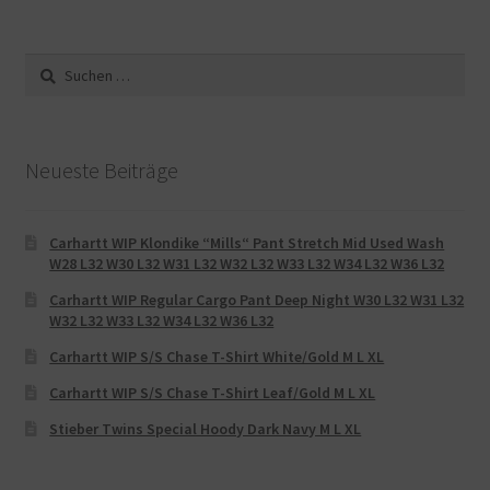
Suche
nach:
Neueste Beiträge
Carhartt WIP Klondike “Mills“ Pant Stretch Mid Used Wash
W28 L32 W30 L32 W31 L32 W32 L32 W33 L32 W34 L32 W36 L32
Carhartt WIP Regular Cargo Pant Deep Night W30 L32 W31 L32
W32 L32 W33 L32 W34 L32 W36 L32
Carhartt WIP S/S Chase T-Shirt White/Gold M L XL
Carhartt WIP S/S Chase T-Shirt Leaf/Gold M L XL
Stieber Twins Special Hoody Dark Navy M L XL