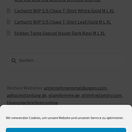
Carhartt WIP S/S Chase T-Shirt White/Gold M L XL
Carhartt WIP S/S Chase T-Shirt Leaf/Gold M L XL
Stieber Twins Special Hoody Dark Navy M L XL
Suche
nach:
Weitere Websites:
unternehmensmeldungen.com
,
adhocmitteilung.de
,
glamfemme.de
,
glimityglamity.com
,
finanznachrichten.online
Wir verwenden Cookies, um unsere Website und unseren Service zu optimieren.