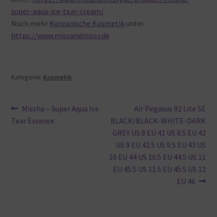
super-aqua-ice-tear-cream/
Noch
mehr
Koreanische Kosmetik
unter
https://www.missandmissy.de
Kategorie:
Kosmetik
Beitragsnavigation
Vorheriger
Nächster
Missha – Super Aqua Ice
Air Pegasus 92 Lite SE
Beitrag:
Beitrag:
Tear Essence
BLACK/BLACK-WHITE-DARK
GREY US 8 EU 41 US 8.5 EU 42
US 9 EU 42.5 US 9.5 EU 43 US
10 EU 44 US 10.5 EU 44.5 US 11
EU 45.5 US 11.5 EU 45.5 US 12
EU 46