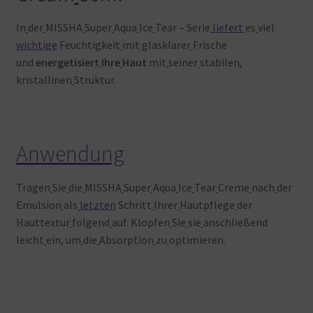
In
der
MISSHA
Super
Aqua
Ice
Tear – Serie
liefert
es
viel
wichtige
Feuchtigkeit
mit
glasklarer
Frische
und
energetisiert
Ihre
Haut
mit
seiner
stabilen,
kristallinen
Struktur.
Anwendung
Tragen
Sie
die
MISSHA
Super
Aqua
Ice
Tear
Creme
nach
der
Emulsion
als
letzten
Schritt
Ihrer
Hautpflege
der
Hauttextur
folgend
auf. Klopfen
Sie
sie
anschließend
leicht
ein, um
die
Absorption
zu
optimieren.