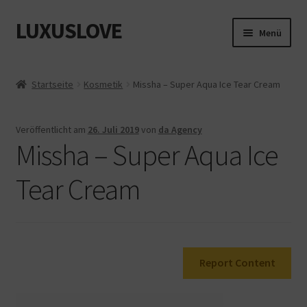
LUXUSLOVE
Zur
Zum
Menü
Navigation
Inhalt
springen
springen
Start
Startseite
Kosmetik
Missha – Super Aqua Ice Tear Cream
Cookie-Richtlinie (EU)
Veröffentlicht am
26. Juli 2019
von
da Agency
Datenschutz
Missha – Super Aqua Ice
Impressum
Tear Cream
Kasse
Mein Konto
Report Content
Shop