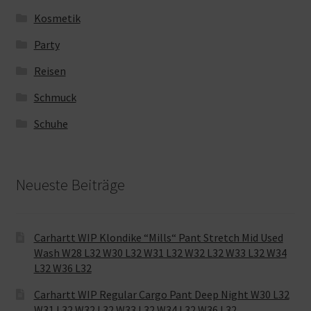
Kosmetik
Party
Reisen
Schmuck
Schuhe
Neueste Beiträge
Carhartt WIP Klondike “Mills“ Pant Stretch Mid Used
Wash W28 L32 W30 L32 W31 L32 W32 L32 W33 L32 W34
L32 W36 L32
Carhartt WIP Regular Cargo Pant Deep Night W30 L32
W31 L32 W32 L32 W33 L32 W34 L32 W36 L32