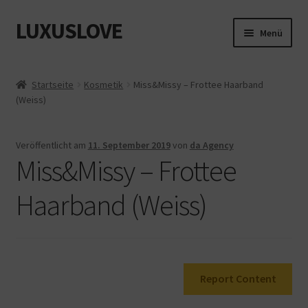
LUXUSLOVE
Zur
Zum
Menü
Navigation
Inhalt
springen
springen
Start
Startseite
Kosmetik
Miss&Missy – Frottee Haarband
(Weiss)
Cookie-Richtlinie (EU)
Datenschutz
Veröffentlicht am
11. September 2019
von
da Agency
Miss&Missy – Frottee
Impressum
Haarband (Weiss)
Kasse
Mein Konto
Report Content
Shop