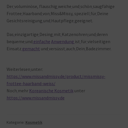
Der
voluminöse, flauschig
weiche
und
schön
saugfähige
Frottee
Haarband
von
Miss&Missy, speziell
für
Deine
Gesichtsreinigung
und
Hautpflege
geeignet.
Das
einzigartige
Desing
mit
Katzenohren
und
deren
bequeme
und
einfache
Anwendung
ist
für
vielseitigen
Einsatz
gemacht
und
versüsst
auch
Dein
Badezimmer.
Weiterlesen
unter:
https://www.missandmissy.de/product/missmissy-
frottee-haarband-weiss/
Noch
mehr
Koreanische Kosmetik
unter
https://www.missandmissy.de
Kategorie:
Kosmetik