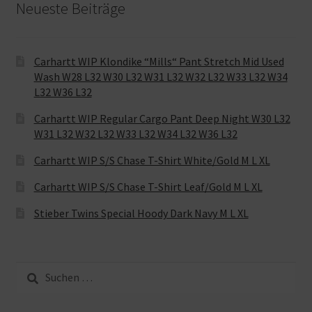
Neueste Beiträge
Carhartt WIP Klondike “Mills“ Pant Stretch Mid Used
Wash W28 L32 W30 L32 W31 L32 W32 L32 W33 L32 W34
L32 W36 L32
Carhartt WIP Regular Cargo Pant Deep Night W30 L32
W31 L32 W32 L32 W33 L32 W34 L32 W36 L32
Carhartt WIP S/S Chase T-Shirt White/Gold M L XL
Carhartt WIP S/S Chase T-Shirt Leaf/Gold M L XL
Stieber Twins Special Hoody Dark Navy M L XL
Suche
nach: