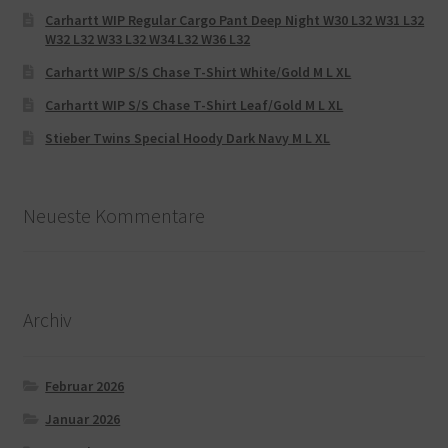
Carhartt WIP Regular Cargo Pant Deep Night W30 L32 W31 L32
W32 L32 W33 L32 W34 L32 W36 L32
Carhartt WIP S/S Chase T-Shirt White/Gold M L XL
Carhartt WIP S/S Chase T-Shirt Leaf/Gold M L XL
Stieber Twins Special Hoody Dark Navy M L XL
Neueste Kommentare
Archiv
Februar 2026
Januar 2026