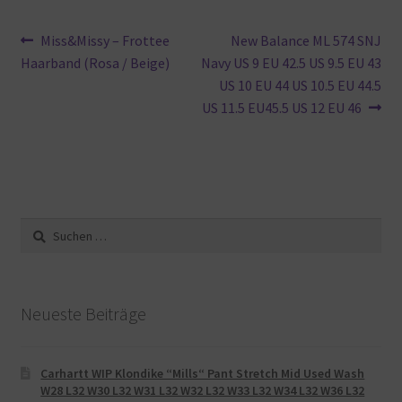
Beitragsnavigation
Vorheriger
Nächster
Miss&Missy – Frottee
New Balance ML 574 SNJ
Beitrag:
Beitrag:
Haarband (Rosa / Beige)
Navy US 9 EU 42.5 US 9.5 EU 43
US 10 EU 44 US 10.5 EU 44.5
US 11.5 EU45.5 US 12 EU 46
Suche
nach:
Neueste Beiträge
Carhartt WIP Klondike “Mills“ Pant Stretch Mid Used Wash
W28 L32 W30 L32 W31 L32 W32 L32 W33 L32 W34 L32 W36 L32