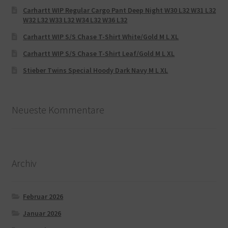
Carhartt WIP Regular Cargo Pant Deep Night W30 L32 W31 L32
W32 L32 W33 L32 W34 L32 W36 L32
Carhartt WIP S/S Chase T-Shirt White/Gold M L XL
Carhartt WIP S/S Chase T-Shirt Leaf/Gold M L XL
Stieber Twins Special Hoody Dark Navy M L XL
Neueste Kommentare
Archiv
Februar 2026
Januar 2026