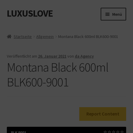
LUXUSLOVE
Zur
Zum
Menü
Navigation
Inhalt
springen
springen
Start
Startseite
Allgemein
Montana Black 600ml BLK600-9001
Cookie-Richtlinie (EU)
Veröffentlicht am
26. Januar 2021
von
da Agency
Datenschutz
Montana Black 600ml
Impressum
BLK600-9001
Kasse
Mein Konto
Report Content
Shop