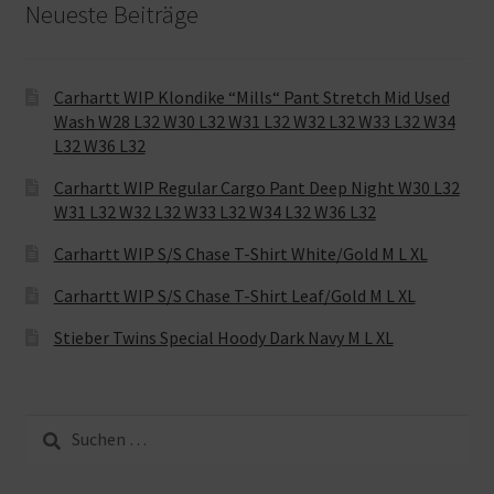
Neueste Beiträge
Carhartt WIP Klondike “Mills“ Pant Stretch Mid Used
Wash W28 L32 W30 L32 W31 L32 W32 L32 W33 L32 W34
L32 W36 L32
Carhartt WIP Regular Cargo Pant Deep Night W30 L32
W31 L32 W32 L32 W33 L32 W34 L32 W36 L32
Carhartt WIP S/S Chase T-Shirt White/Gold M L XL
Carhartt WIP S/S Chase T-Shirt Leaf/Gold M L XL
Stieber Twins Special Hoody Dark Navy M L XL
Suche
nach: