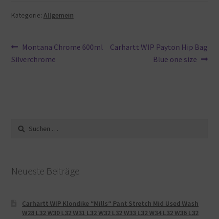
Kategorie:
Allgemein
Beitragsnavigation
Vorheriger
Nächster
Montana Chrome 600ml
Carhartt WIP Payton Hip Bag
Beitrag:
Beitrag:
Silverchrome
Blue one size
Suche
nach:
Neueste Beiträge
Carhartt WIP Klondike “Mills“ Pant Stretch Mid Used Wash
W28 L32 W30 L32 W31 L32 W32 L32 W33 L32 W34 L32 W36 L32