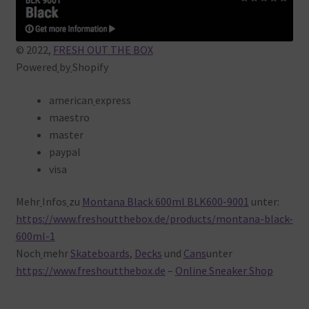
Warenkorb
© 2022,
FRESH OUT THE BOX
Powered
by
Shopify
american
express
maestro
master
paypal
visa
Mehr
Infos
zu
Montana Black 600ml BLK600-9001
unter:
https://www.freshoutthebox.de/products/montana-black-
600ml-1
Noch
mehr
Skateboards
,
Decks
und
Cans
unter
https://www.freshoutthebox.de
–
Online Sneaker Shop