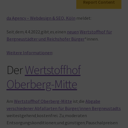
Report Content
Warenkorb
da Agency – Webdesign & SEO, Köln
meldet:
Seit
dem
4.4.2022
gibt
es
einen
neuen
Wertstoffhof für
Bergneustädter und Reichshofer Bürger
*innen.
Weitere
Informationen
:
Der
Wertstoffhof
Oberberg-Mitte
Am
Wertstoffhof Oberberg-Mitte
ist
die
Abgabe
verschiedener Abfallarten für Bürger/innen Bergneustadts
weitestgehend
kostenfrei. Zu
moderaten
Entsorgungskonditionen
und
günstigen
Pauschalpreisen