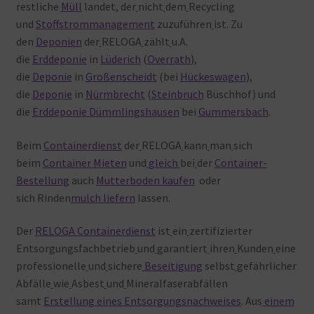
restliche
Müll
landet, der
nicht
dem
Recycling
und
Stoffstrommanagement
zuzuführen
ist. Zu
den
Deponien
der
RELOGA
zählt
u.A.
die
Erddeponie
in
Lüderich
(
Overrath
),
die
Deponie
in
Großenscheidt
(bei
Hückeswagen
),
die
Deponie
in
Nürmbrecht
(
Steinbruch
Büschhof) und
die
Erddeponie Dümmlingshausen
bei
Gummersbach
.
Beim
Containerdienst
der
RELOGA
kann
man
sich
beim
Container Mieten
und
gleich
bei
der
Container-
Bestellung
auch
Mutterboden kaufen
oder
sich Rinden
mulch liefern
lassen.
Der
RELOGA Containerdienst
ist
ein
zertifizierter
Entsorgungsfachbetrieb
und
garantiert
ihren
Kunden
eine
professionelle
und
sichere
Beseitigung
selbst
gefährlicher
Abfälle
wie
Asbest
und
Mineralfaserabfällen
samt
Erstellung eines Entsorgungsnachweises
. Aus
einem