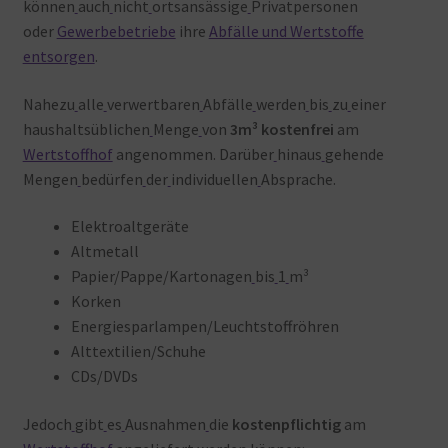
können
auch
nicht
ortsansässige
Privatpersonen
oder
Gewerbebetriebe
ihre
Abfälle und Wertstoffe
entsorgen
.
Nahezu
alle
verwertbaren
Abfälle
werden
bis
zu
einer
haushaltsüblichen
Menge
von
3m³ kostenfrei
am
Wertstoffhof
angenommen. Darüber
hinaus
gehende
Mengen
bedürfen
der
individuellen
Absprache.
Elektroaltgeräte
Altmetall
Papier/Pappe/Kartonagen
bis
1
m³
Korken
Energiesparlampen/Leuchtstoffröhren
Alttextilien/Schuhe
CDs/DVDs
Jedoch
gibt
es
Ausnahmen
die
kostenpflichtig
am