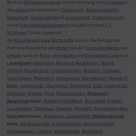
Bereich
Abfallentsorgung
und Vermietung
von
Container
n.
Aus
einem
Abfallvolumen (
Sperrmüll
,
Baumischabfall
,
Bauschutt
,
Gartenabfälle
&
Grünschnitt
,
Elektroschrott
sowie
Haushaltsauflösungen
) von
jährlich
rund
1,2
Millionen
Tonnen
gewinnt
die
RELOGA
wichtige
Wertstoffe
zurück. Die
Reloga
hat
mehrere Standorte
von
denen
aus
der
Containerdienst
das
Gebiet
rund
um
Köln
,
Leverkusen
und
Bergischen Land
(u.A.
Leverkusen
:
Alkenrath
,
Bergisch Neukirchen
,
Bürrig
,
Hitdorf
,
Küppersteg
,
Lützenkirchen
,
Manfort
,
Opladen
,
Quettingen
,
Rheindorf
,
Schlebusch
,
Steinbüchel
,
Wiesdorf
,
Köln
:
,
Innenstadt
,
Chorweiler
,
Ehrenfeld
,
Kalk
,
Lindenthal
,
Mülheim
,
Nippes
,
Porz
,
Rodenkirchen
,
Rheinisch-
Bergischer
Kreis
:
,
Bergisch Gladbach
,
Burscheid
,
Kürten
,
Leichlingen
,
Odenthal
,
Overath
,
Rösrath
,
Wermelskirchen
,
Kreis
Mettmann
:
,
Monheim
,
Langenfeld
,
Oberbergischer
Kreis
:
,
Bergneustadt
,
Engelskirchen
,
Gummersbach
,
Hückeswagen
,
Lindlar
,
Marienheide
,
Morsbach
,