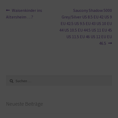
Beitragsnavigation
Vorheriger
Nächster
Waisenkinder ins
Saucony Shadow 5000
Beitrag:
Beitrag:
Altersheim …?
Grey/Silver US 8.5 EU 42 US 9
EU 42.5 US 9.5 EU 43 US 10 EU
44 US 10.5 EU 44.5 US 11 EU 45
US 11.5 EU 46 US 12 EU EU
46.5
Suche
nach:
Neueste Beiträge