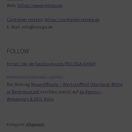
Web:
https://www.reloga.de
Container mieten
:
https://container.reloga.de
E-Mail: info@reloga.de
FOLLOW
https://de-de.facebook.com/RELOGA.GmbH
Google AdWords
&
SEO Agentur
–
da Agency
.
Der
Beitrag
Neueröffnung – Wertstoffhof Oberberg-Mitte
in Bergneustadt
erschien
zuerst
auf
da Agency –
Webdesign & SEO, Köln
.
Kategorie:
Allgemein