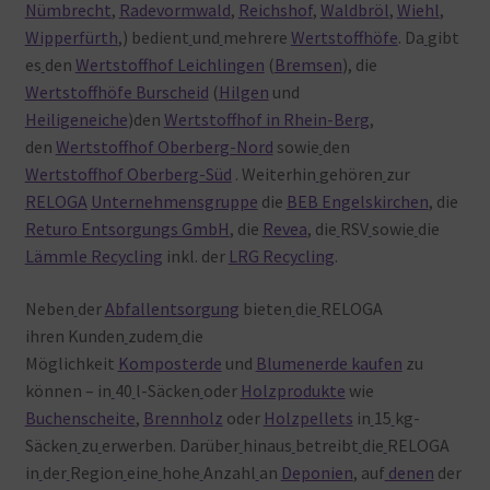
Nümbrecht
,
Radevormwald
,
Reichshof
,
Waldbröl
,
Wiehl
,
Wipperfürth
,) bedient
und
mehrere
Wertstoffhöfe
. Da
gibt
es
den
Wertstoffhof Leichlingen
(
Bremsen
), die
Wertstoffhöfe Burscheid
(
Hilgen
und
Heiligeneiche
)den
Wertstoffhof in Rhein-Berg
,
den
Wertstoffhof Oberberg-Nord
sowie
den
Wertstoffhof Oberberg-Süd
. Weiterhin
gehören
zur
RELOGA
Unternehmensgruppe
die
BEB Engelskirchen
, die
Returo Entsorgungs GmbH
, die
Revea
, die
RSV
sowie
die
Lämmle Recycling
inkl. der
LRG Recycling
.
Neben
der
Abfallentsorgung
bieten
die
RELOGA
ihren Kunden
zudem
die
Möglichkeit
Komposterde
und
Blumenerde kaufen
zu
können – in
40
l-Säcken
oder
Holzprodukte
wie
Buchenscheite
,
Brennholz
oder
Holzpellets
in
15
kg-
Säcken
zu
erwerben. Darüber
hinaus
betreibt
die
RELOGA
in
der
Region
eine
hohe
Anzahl
an
Deponien
, auf
denen
der