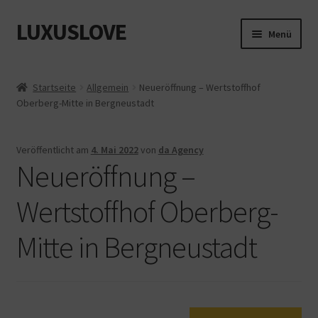
LUXUSLOVE
Zur
Zum
Menü
Navigation
Inhalt
springen
springen
Start
Startseite
Allgemein
Neueröffnung – Wertstoffhof
Oberberg-Mitte in Bergneustadt
Cookie-Richtlinie (EU)
Datenschutz
Veröffentlicht am
4. Mai 2022
von
da Agency
Neueröffnung –
Impressum
Wertstoffhof Oberberg-
Kasse
Mitte in Bergneustadt
Mein Konto
Shop