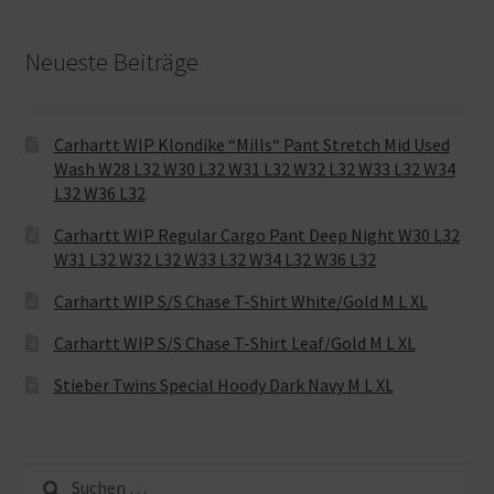
Neueste Beiträge
Carhartt WIP Klondike “Mills“ Pant Stretch Mid Used
Wash W28 L32 W30 L32 W31 L32 W32 L32 W33 L32 W34
L32 W36 L32
Carhartt WIP Regular Cargo Pant Deep Night W30 L32
W31 L32 W32 L32 W33 L32 W34 L32 W36 L32
Carhartt WIP S/S Chase T-Shirt White/Gold M L XL
Carhartt WIP S/S Chase T-Shirt Leaf/Gold M L XL
Stieber Twins Special Hoody Dark Navy M L XL
Suche