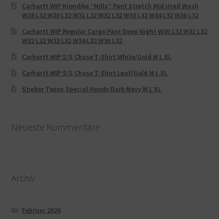
Carhartt WIP Klondike “Mills“ Pant Stretch Mid Used Wash
W28 L32 W30 L32 W31 L32 W32 L32 W33 L32 W34 L32 W36 L32
Carhartt WIP Regular Cargo Pant Deep Night W30 L32 W31 L32
W32 L32 W33 L32 W34 L32 W36 L32
Carhartt WIP S/S Chase T-Shirt White/Gold M L XL
Carhartt WIP S/S Chase T-Shirt Leaf/Gold M L XL
Stieber Twins Special Hoody Dark Navy M L XL
Neueste Kommentare
Archiv
Februar 2026