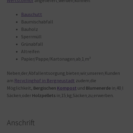
Wertstoffhof
angeliefert
werden
können:
Bauschutt
Baumischabfall
Bauholz
Sperrmüll
Grünabfall
Altreifen
Papier/Pappe/Kartonagen
ab
1
m³
Neben
der
Abfallentsorgung
bieten
wir
unseren
Kunden
am
Recyclinghof in Bergneustadt
zudem
die
Möglichkeit,
Bergischen
Kompost
und
Blumenerde
in
40
l
Säcken
oder
Holzpellets
in
15
kg
Säcken
zu
erwerben.
Anschrift