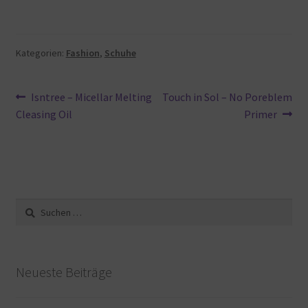
Kategorien:
Fashion
,
Schuhe
Beitragsnavigation
Vorheriger
Nächster
Isntree – Micellar Melting
Touch in Sol – No Poreblem
Beitrag:
Beitrag:
Cleasing Oil
Primer
Suche
nach:
Neueste Beiträge