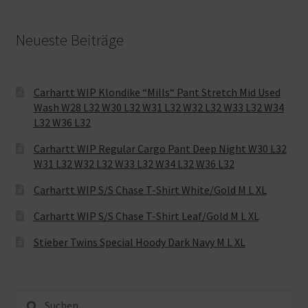
Neueste Beiträge
Carhartt WIP Klondike “Mills“ Pant Stretch Mid Used
Wash W28 L32 W30 L32 W31 L32 W32 L32 W33 L32 W34
L32 W36 L32
Carhartt WIP Regular Cargo Pant Deep Night W30 L32
W31 L32 W32 L32 W33 L32 W34 L32 W36 L32
Carhartt WIP S/S Chase T-Shirt White/Gold M L XL
Carhartt WIP S/S Chase T-Shirt Leaf/Gold M L XL
Stieber Twins Special Hoody Dark Navy M L XL
Suche