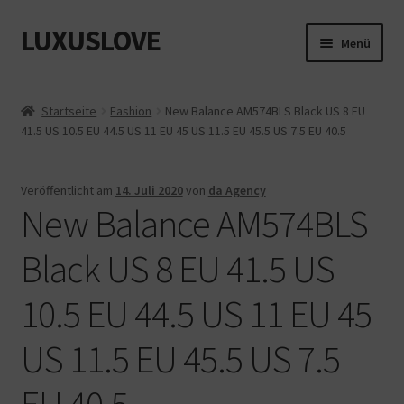
LUXUSLOVE
Zur
Zum
Menü
Navigation
Inhalt
springen
springen
Start
Startseite
Fashion
New Balance AM574BLS Black US 8 EU
41.5 US 10.5 EU 44.5 US 11 EU 45 US 11.5 EU 45.5 US 7.5 EU 40.5
Cookie-Richtlinie (EU)
Datenschutz
Veröffentlicht am
14. Juli 2020
von
da Agency
New Balance AM574BLS
Impressum
Black US 8 EU 41.5 US
Kasse
10.5 EU 44.5 US 11 EU 45
Mein Konto
US 11.5 EU 45.5 US 7.5
Shop
EU 40.5