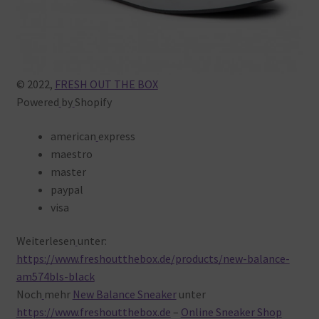
© 2022,
FRESH OUT THE BOX
Powered
by
Shopify
american
express
maestro
master
paypal
visa
Weiterlesen
unter:
https://www.freshoutthebox.de/products/new-balance-
am574bls-black
Noch
mehr
New Balance Sneaker
unter
https://www.freshoutthebox.de
–
Online Sneaker Shop