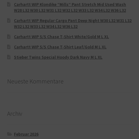
Carhartt WIP Klondike “Mills“ Pant Stretch Mid Used Wash
W28 L32 W30 L32 W31 L32 W32 L32 W33 L32 W34 L32 W36 L32
Carhartt WIP Regular Cargo Pant Deep Night W30 L32 W31 L32
W32 L32 W33 L32 W34 L32 W36 L32
Carhartt WIP S/S Chase T-Shirt White/Gold M L XL
Carhartt WIP S/S Chase T-Shirt Leaf/Gold M L XL
Stieber Twins Special Hoody Dark Navy M L XL
Neueste Kommentare
Archiv
Februar 2026