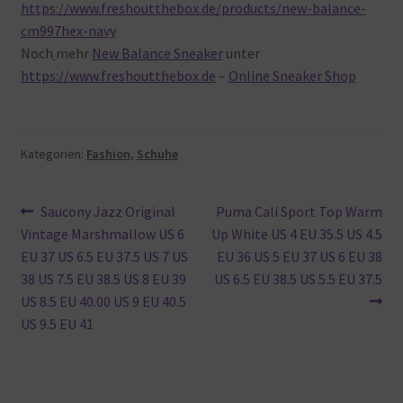
https://www.freshoutthebox.de/products/new-balance-
cm997hex-navy
Noch
mehr
New Balance Sneaker
unter
https://www.freshoutthebox.de
–
Online Sneaker Shop
Kategorien:
Fashion
,
Schuhe
Beitragsnavigation
Vorheriger
Nächster
Saucony Jazz Original
Puma Cali Sport Top Warm
Beitrag:
Beitrag:
Vintage Marshmallow US 6
Up White US 4 EU 35.5 US 4.5
EU 37 US 6.5 EU 37.5 US 7 US
EU 36 US 5 EU 37 US 6 EU 38
38 US 7.5 EU 38.5 US 8 EU 39
US 6.5 EU 38.5 US 5.5 EU 37.5
US 8.5 EU 40.00 US 9 EU 40.5
US 9.5 EU 41