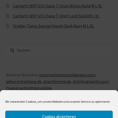
Carhartt WIP S/S Chase T-Shirt White/Gold M L XL
Carhartt WIP S/S Chase T-Shirt Leaf/Gold M L XL
Stieber Twins Special Hoody Dark Navy M L XL
Suche
nach:
Weitere Websites:
unternehmensmeldungen.com
,
adhocmitteilung.de
,
glamfemme.de
,
glimityglamity.com
,
finanznachrichten.online
Wir verwenden Cookies, um unsere Website und unseren Service zu optimieren.
Cookies akzeptieren