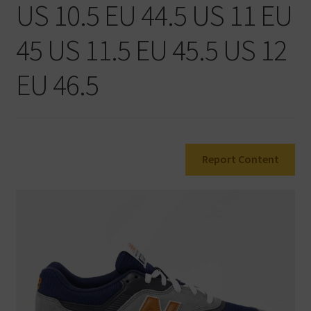
US 10.5 EU 44.5 US 11 EU
Warenkorb
45 US 11.5 EU 45.5 US 12
EU 46.5
Report Content