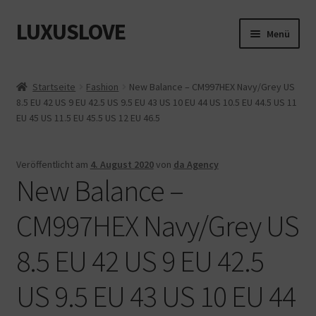
LUXUSLOVE
Zur
Zum
Menü
Navigation
Inhalt
springen
springen
Start
Startseite
Fashion
New Balance – CM997HEX Navy/Grey US
8.5 EU 42 US 9 EU 42.5 US 9.5 EU 43 US 10 EU 44 US 10.5 EU 44.5 US 11
Cookie-Richtlinie (EU)
EU 45 US 11.5 EU 45.5 US 12 EU 46.5
Datenschutz
Veröffentlicht am
4. August 2020
von
da Agency
New Balance –
Impressum
CM997HEX Navy/Grey US
Kasse
8.5 EU 42 US 9 EU 42.5
Mein Konto
US 9.5 EU 43 US 10 EU 44
Shop