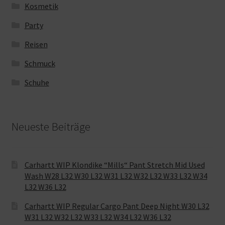
Kosmetik
Party
Reisen
Schmuck
Schuhe
Neueste Beiträge
Carhartt WIP Klondike “Mills“ Pant Stretch Mid Used
Wash W28 L32 W30 L32 W31 L32 W32 L32 W33 L32 W34
L32 W36 L32
Carhartt WIP Regular Cargo Pant Deep Night W30 L32
W31 L32 W32 L32 W33 L32 W34 L32 W36 L32