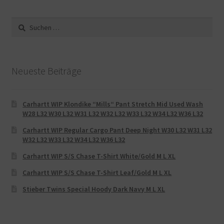
Suche
nach:
Neueste Beiträge
Carhartt WIP Klondike “Mills“ Pant Stretch Mid Used Wash
W28 L32 W30 L32 W31 L32 W32 L32 W33 L32 W34 L32 W36 L32
Carhartt WIP Regular Cargo Pant Deep Night W30 L32 W31 L32
W32 L32 W33 L32 W34 L32 W36 L32
Carhartt WIP S/S Chase T-Shirt White/Gold M L XL
Carhartt WIP S/S Chase T-Shirt Leaf/Gold M L XL
Stieber Twins Special Hoody Dark Navy M L XL