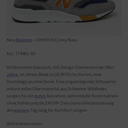
New
Balance
– CM997HEX
Grey/Navy
Art.: 774461-60
Vollkommen
klassisch, mit
Design-Elementen
der
90er
Jahre
, ist
dieses
Made
in
US
997H
für
Herren, eine
Hommage
an
eine
Ikone. Eine
enganliegende
Silhouette
und
ein
edles
Obermaterial
aus
Schweine-Wildleder,
sorgen
für
ein
gutes
Aussehen, während
die
Konstruktion
ohne
Nähte
und
die
ENCAP-Zwischensohlenpolsterung
den
ganzen
Tag
lang
für
Komfort
sorgen.
Weiterlesen
unter: